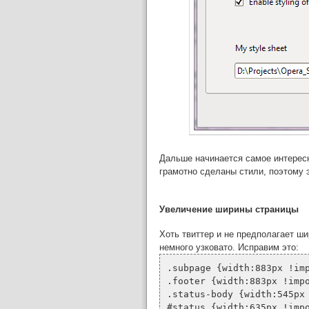
Дальше начинается самое интересн
грамотно сделаны стили, поэтому 
Увеличение ширины страницы
Хоть твиттер и не предполагает ши
немного узковато. Исправим это:
.subpage {width:883px !im
.footer {width:883px !imp
.status-body {width:545px
#status {width:635px !imp