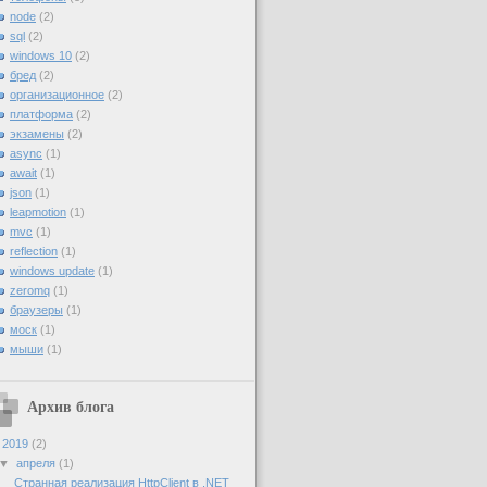
node
(2)
sql
(2)
windows 10
(2)
бред
(2)
организационное
(2)
платформа
(2)
экзамены
(2)
async
(1)
await
(1)
json
(1)
leapmotion
(1)
mvc
(1)
reflection
(1)
windows update
(1)
zeromq
(1)
браузеры
(1)
моск
(1)
мыши
(1)
Архив блога
▼
2019
(2)
▼
апреля
(1)
Странная реализация HttpClient в .NET