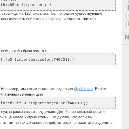
dth:485px !important; }
 страницы на 120 пикселей. Т.е. поправил существующие
 вам изменить всё это на свой вкус и сделать твиттер
себя, чтобы было заметно.
ffffe0 !important;color:#407010;}
. Например, мы хотим выделить отдельно
@pdidenko
. Берём
импатичный зелёный цвет
olor:#30ff30 !important;color:#407010;}
 нужно раскрашивать отдельно. Для более сложной логики
или ещё более хитрые схемы. Но думаю, что если вы
 то там не так уж много людей, которых вы захотите выделить.