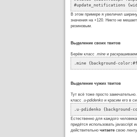
#update_notifications {wi
В этом примере я увеличил ширину
значения на +120. Никто не мешает
резиновым.
Выделение своих твитов
Берём класс
.mine
и раскрашиваем 
.mine {background-color:#
Выделение чужих твитов
Тут всё тоже просто замечательно
класс
.u-pdidenko
и красим его в с
.u-pdidenko {background-c
Естественно для каждого человека
придётся использовать javascript 
действительно
читаете
свою ленту,