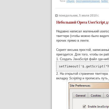
Теги:
общее
,
программирование
,
twitter
понедельник, 5 июля 2010 г.
Небольшой Opera UserScript дл
Недавно написал маленький usersc
твиттере (чтобы можно было видеть
прочих прямо в ленте.
Скрипт весьма простой, написанный
пригодится. Для того, чтобы он ра
1. Создать JavaScript файл где-ни
setTimeout('$.getScript("
2. На открытой страничке твиттера
вкладку
Scripting
и прописать путь