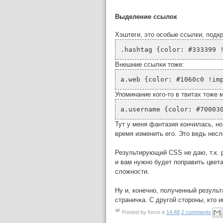
Выделение ссылок
Хэштеги, это особые ссылки, подк
.hashtag {color: #333399 
Внешние ссылки тоже:
a.web {color: #1060c0 !im
Упоминание кого-то в твитах тоже 
a.username {color: #70003
Тут у меня фантазия кончилась, н
время изменить его. Это ведь несл
Результирующий CSS не даю, т.к. 
и вам нужно будет поправить цвет
сложности.
Ну и, конечно, полученный результ
страничка. С другой стороны, кто 
Posted by
force
в
14:48
2 comments