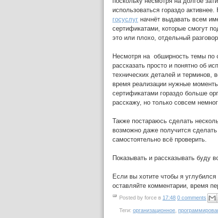
поскольку несмотря на долгое зат
использоваться гораздо активнее. 
госуслуг
начнёт выдавать всем им
сертификатами, которые смогут по
это или плохо, отдельный разговор
Несмотря на обширность темы по с
рассказать просто и понятно об ис
технических деталей и терминов, в
время реализации нужные моменты 
сертификатами гораздо больше орг
расскажу, но только совсем немно
Также постараюсь сделать нескольк
возможно даже получится сделать
самостоятельно всё проверить.
Показывать и рассказывать буду в
Если вы хотите чтобы я углубился 
оставляйте комментарии, время пе
Posted by
force
в
17:48
0 comments
Теги:
организационное
,
программирова