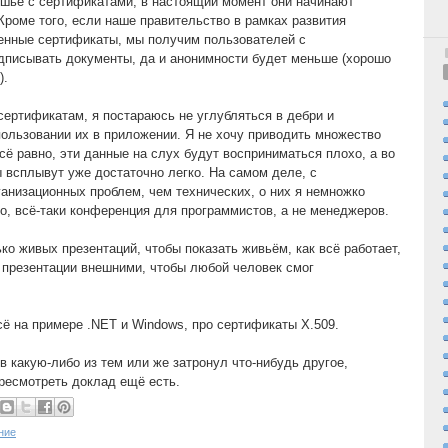
ишье с сертификатами, в настоящий момент они начинают
Кроме того, если наше правительство в рамках развития
енные сертификаты, мы получим пользователей с
дписывать документы, да и анонимности будет меньше (хорошо
).
ертификатам, я постараюсь не углубляться в дебри и
пользовании их в приложении. Я не хочу приводить множество
сё равно, эти данные на слух будут восприниматься плохо, а во
всплывут уже достаточно легко. На самом деле, с
анизационных проблем, чем технических, о них я немножко
го, всё-таки конференция для программистов, а не менеджеров.
о живых презентаций, чтобы показать живьём, как всё работает,
 презентации внешними, чтобы любой человек смог
сё на примере .NET и Windows, про сертификаты X.509.
в какую-либо из тем или же затронул что-нибудь другое,
ресмотреть доклад ещё есть.
ние