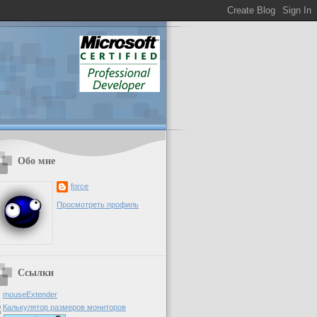
Обо мне
force
Просмотреть профиль
Ссылки
mouseExtender
Калькулятор размеров мониторов