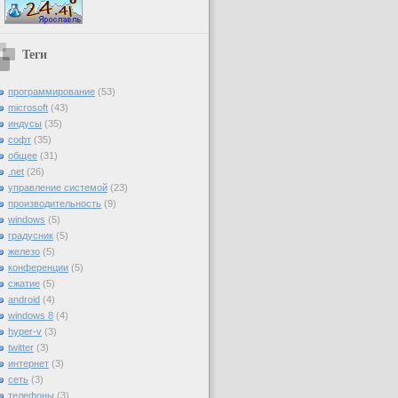
Теги
программирование
(53)
microsoft
(43)
индусы
(35)
софт
(35)
общее
(31)
.net
(26)
управление системой
(23)
производительность
(9)
windows
(5)
градусник
(5)
железо
(5)
конференции
(5)
сжатие
(5)
android
(4)
windows 8
(4)
hyper-v
(3)
twitter
(3)
интернет
(3)
сеть
(3)
телефоны
(3)