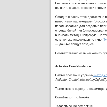
Framework, и в моей жизни количе
обновить знания, провести тесты и
Сегодня я рассмотрю достаточно пр
известными параметрами. Это дост
использоваться для создания плаг
определённый тип (отнаследован о
вызывать методы напрямую. Но тем
есть только информация о типе (
Ty
—
данные придут позднее.
Соответственно есть несколько пу
Activator.CreateInstance
Самый простой и удобный
метод со
Activator.CreateInstance(myObjectT
Также можно передать параметры д
ConstructorInfo.Invoke
"Классический рефлекшен".