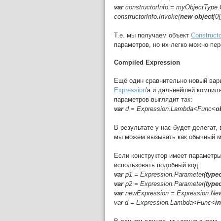
var
constructorInfo = myObjectType.
constructorInfo.Invoke(
new object
[0]
Т.е. мы получаем объект
Constructo
параметров, но их легко можно пе
Compiled Expression
Ещё один сравнительно новый вари
Expression
'а и дальнейшей компил
параметров выглядит так:
var
d = Expression.Lambda<Func<
o
В результате у нас будет делегат
мы можем вызывать как обычный м
Если конструктор имеет параметр
использовать подобный код:
var
p1 = Expression.Parameter(
type
var
p2 = Expression.Parameter(
type
var
newExpression = Expression.New(
var d = Expression.Lambda<Func<
in