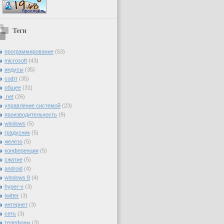
Теги
программирование
(53)
microsoft
(43)
индусы
(35)
софт
(35)
общее
(31)
.net
(26)
управление системой
(23)
производительность
(9)
windows
(5)
градусник
(5)
железо
(5)
конференции
(5)
сжатие
(5)
android
(4)
windows 8
(4)
hyper-v
(3)
twitter
(3)
интернет
(3)
сеть
(3)
телефоны
(3)