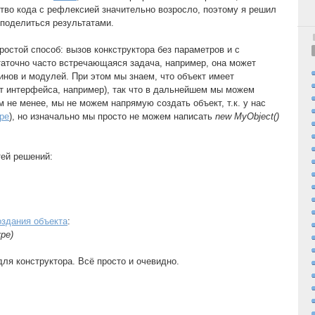
ство кода с рефлексией значительно возросло, поэтому я решил
 поделиться результатами.
остой способ: вызов конкструктора без параметров и с
аточно часто встречающаяся задача, например, она может
инов и модулей. При этом мы знаем, что объект имеет
т интерфейса, например), так что в дальнейшем мы можем
 не менее, мы не можем напрямую создать объект, т.к. у нас
pe
), но изначально мы просто не можем написать
new MyObject()
тей решений:
здания объекта
:
ype)
ля конструктора. Всё просто и очевидно.