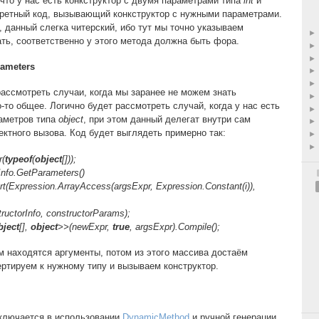
 что у нас есть конкструктор с двумя параметрами типа
int
и
кретный код, вызывающий конкструктор с нужными параметрами.
 данный слегка читерский, ибо тут мы точно указываем
ать, соответственно у этого метода должна быть фора.
rameters
рассмотреть случаи, когда мы заранее не можем знать
-то общее. Логично будет рассмотреть случай, когда у нас есть
аметров типа
object
, при этом данный делегат внутри сам
ектного вызова. Код будет выглядеть примерно так:
r(
typeof
(
object
[]));
Info.GetParameters()
ert(Expression.ArrayAccess(argsExpr, Expression.Constant(i)),
uctorInfo, constructorParams);
bject
[],
object
>>(newExpr,
true
, argsExpr).Compile();
м находятся аргументы, потом из этого массива достаём
ертируем к нужному типу и вызываем конструктор.
ключается в использовании
DynamicMethod
и ручной генерации