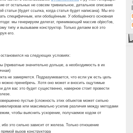
чие от остальных не совсем тривиальное, детальное описание
 статьи (будет ссылка, когда статья будет написана). Мы его
елать специфичным, или обобщённым. У обобщённого основная
методе: мы генерируем делегат, принимающий массив
object
'ов,
ому типу и вызываем конструктор. Только делаем всё это
руя его.
я остановился на следующих условиях:
ры (приватные значительно дольше, а необходимость в их
ичная)
кта не замеряется. Подразумевается, что если уж есть цель
м можно пренебречь. Хотя оно может и вносить ощутимые
и для вас это будет существенно, наверное стоит провести
елезе.
совершенно пустые (сложность этих объектов может сильно
 нивелировав или максимально усилив различия между методами
режим, чтобы выяснить ускорение, получаемое кодом от
 ибо это сильно зависит от железа. Только отношение
 прямой вызов конструктора