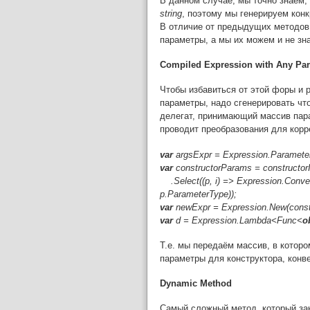
В данном случае, мы точно знаем,
string
, поэтому мы генерируем кон
В отличие от предыдущих методов,
параметры, а мы их можем и не зн
Compiled Expression with Any Pa
Чтобы избавиться от этой форы и 
параметры, надо сгенерировать что
делегат, принимающий массив пар
проводит преобразования для корр
var
argsExpr = Expression.Paramete
var
constructorParams = constructor
.Select((p, i) => Expression.Conv
p.ParameterType));
var
newExpr = Expression.New(constr
var
d = Expression.Lambda<Func<
o
Т.е. мы передаём массив, в которо
параметры для конструктора, конв
Dynamic Method
Самый сложный метод, который за