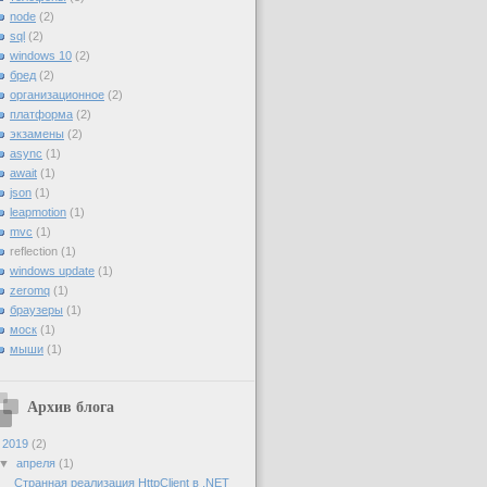
node
(2)
sql
(2)
windows 10
(2)
бред
(2)
организационное
(2)
платформа
(2)
экзамены
(2)
async
(1)
await
(1)
json
(1)
leapmotion
(1)
mvc
(1)
reflection
(1)
windows update
(1)
zeromq
(1)
браузеры
(1)
моск
(1)
мыши
(1)
Архив блога
▼
2019
(2)
▼
апреля
(1)
Странная реализация HttpClient в .NET