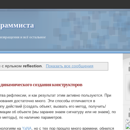
граммиста
извращения и всё остальное
я с ярлыком
reflection
.
Показать все сообщения
 динамического создания конструкторов
тва рефлексии, и как результат этим активно пользуются. При
зования достаточно много. Эти способы отличаются в
ипу действий (создать объект, вызвать его метод, получить/
мации об объекте (мы заранее знаем сигнатуру или не знаем), по
е методы), по наличию параметров.
хнологиям на
YaNA
, но с тех пор прошло много времени, обнился