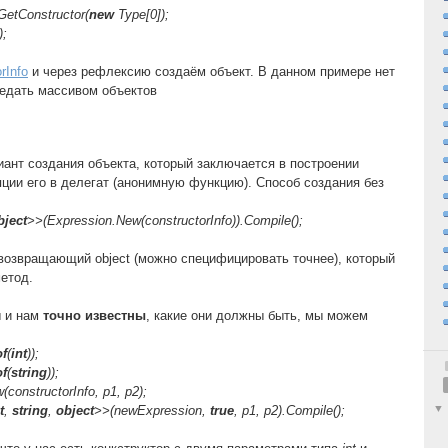
GetConstructor(
new
Type[0]);
);
rInfo
и через рефлексию создаём объект. В данном примере нет
редать массивом объектов
ант создания объекта, который заключается в построении
яции его в делегат (анонимную функцию). Способ создания без
bject
>>(Expression.New(constructorInfo)).Compile();
, возвращающий object (можно специфицировать точнее), который
етод.
ы и нам
точно известны
, какие они должны быть, мы можем
of
(
int
));
of
(
string
));
constructorInfo, p1, p2);
t
,
string
,
object
>>(newExpression,
true
, p1, p2).Compile();