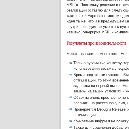
MSIL'а. Поскольку решение в отли
реализации оставлю для следующей
также как и Expression можем сд
идея та же, что и в предыдущем 
внутри приводим аргументы к нужн
нативно, генерируя MSIL и компили
Результаты производительности
Мерять тут можно много чего. Но 
Только публичные конкструкто
использовании весьма специф
Время подготовки нужного объе
оптимизации, то этим времене
задержки на первый вызов. Есл
замеры на ваших условиях и ж
Объекты очень простые но не 
повлиять на расстановку сил,
Проверяется Debug и Release 
оптимизации
Конкретные цифры я не покажу,
Также для сравнения добавлен