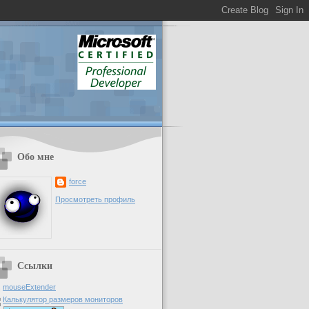
Обо мне
force
Просмотреть профиль
Ссылки
mouseExtender
Калькулятор размеров мониторов