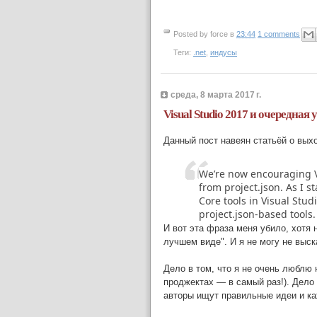
Posted by
force
в
23:44
1 comments
Теги:
.net
,
индусы
среда, 8 марта 2017 г.
Visual Studio 2017 и очередная 
Данный пост навеян статьёй о вы
We’re now encouraging V
from project.json. As I 
Core tools in Visual Stu
project.json-based tools.
И вот эта фраза меня убило, хотя 
лучшем виде". И я не могу не выск
Дело в том, что я не очень люблю 
проджектах — в самый раз!). Дело
авторы ищут правильные идеи и ка