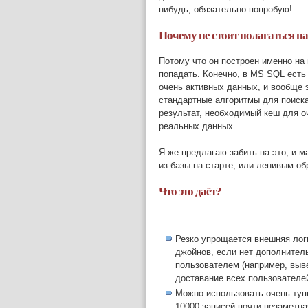
нибудь, обязательно попробую!
Почему не стоит полагаться н
Потому что он построен именно на
попадать. Конечно, в MS SQL есть
очень активных данных, и вообще 
стандартные алгоритмы для поиска
результат, необходимый кеш для о
реальных данных.
Я же предлагаю забить на это, и м
из базы на старте, или ленивым об
Что это даёт?
Резко упрощается внешняя лог
джойнов, если нет дополнител
пользователем (например, выв
доставание всех пользователей
Можно использовать очень тупы
10000 записей почти незаметн