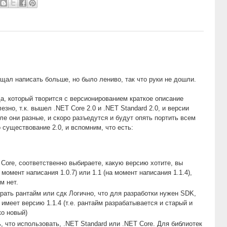
щал написать больше, но было лениво, так что руки не дошли.
а, который творится с версионированием краткое описание
зно, т.к. вышел .NET Core 2.0 и .NET Standard 2.0, и версии
ле они разные, и скоро разъедутся и будут опять портить всем
 существование 2.0, и вспомним, что есть:
Core, соответственно выбираете, какую версию хотите, вы
момент написания 1.0.7) или 1.1 (на момент написания 1.1.4),
ом нет.
рать рантайм или сдк Логично, что для разработки нужен SDK,
 имеет версию 1.1.4 (т.е. рантайм разрабатывается и старый и
ко новый)
, что использовать, .NET Standard или .NET Core. Для библиотек