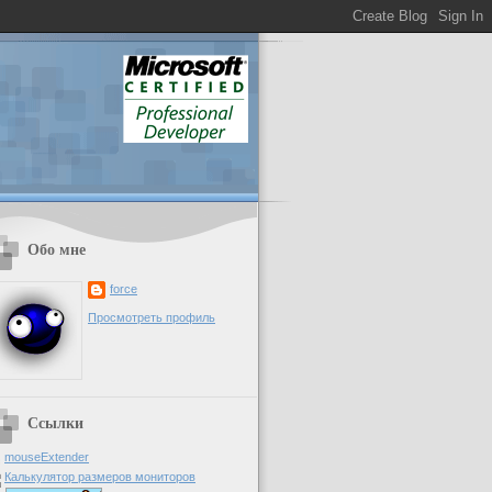
Обо мне
force
Просмотреть профиль
Ссылки
mouseExtender
Калькулятор размеров мониторов