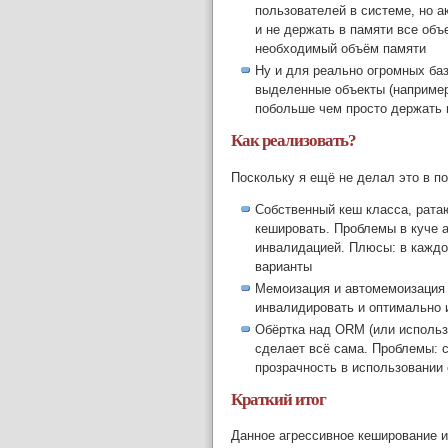
пользователей в системе, но а
и не держать в памяти все объ
необходимый объём памяти
Ну и для реально огромных ба
выделенные объекты (например,
побольше чем просто держать 
Как реализовать?
Поскольку я ещё не делал это в п
Собственный кеш класса, рата
кешировать. Проблемы в куче а
инвалидацией. Плюсы: в кажд
варианты
Мемоизация и автомемоизация 
инвалидировать и оптимально 
Обёртка над ORM (или использо
сделает всё сама. Проблемы: 
прозрачность в использовании 
Краткий итог
Данное агрессивное кеширование и 