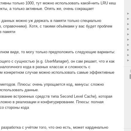
ктивны только 1000, тут можно использовать какой-нить LRU кеш
екты, а только активные. Опять же, очень сокращает
з данных можно уж держать в памяти только специально
 справочники). Хотя, с такими объёмами у вас будет проблем
в памяти
олном виде, то могу только предположить следующие варианты:
ющего с сущностью (e.g.
UserManager
), он сам решает, что и как
налогичного кода в разных классах и сложность с
ом конкретном случае можно использовать самые эффективные
методов. Плюсы: очень упрощается код, минусы: сложно
использовать данные.
вание встроенных средств типа Second Level Cache), которая
сложно в реализации и конфигурировании. Плюсы: полная
со стороны кода
разработка с учётом того, что оно есть, может кардинально