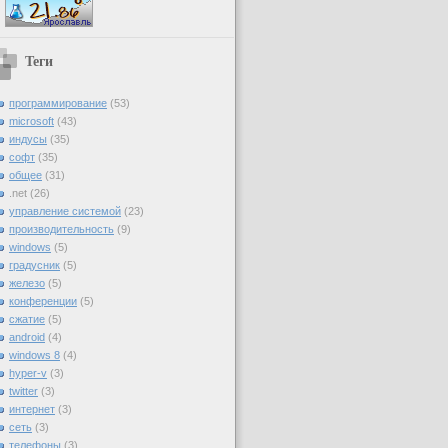
Теги
программирование
(53)
microsoft
(43)
индусы
(35)
софт
(35)
общее
(31)
.net
(26)
управление системой
(23)
производительность
(9)
windows
(5)
градусник
(5)
железо
(5)
конференции
(5)
сжатие
(5)
android
(4)
windows 8
(4)
hyper-v
(3)
twitter
(3)
интернет
(3)
сеть
(3)
телефоны
(3)