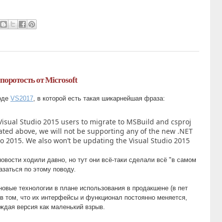
упоротость от Microsoft
ходе
VS2017
, в которой есть такая шикарнейшая фраза:
isual Studio 2015 users to migrate to MSBuild and csproj
stated above, we will not be supporting any of the new .NET
dio 2015. We also won’t be updating the Visual Studio 2015
новости ходили давно, но тут они всё-таки сделали всё "в самом
азаться по этому поводу.
новые технологии в плане использования в продакшене (в пет
 в том, что их интерфейсы и функционал постоянно меняется,
ждая версия как маленький взрыв.