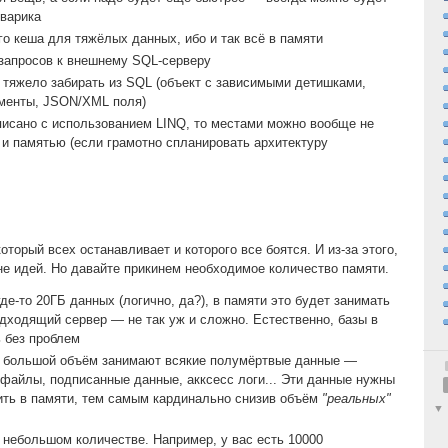
оварика
о кеша для тяжёлых данных, ибо и так всё в памяти
 запросов к внешнему SQL-серверу
 тяжело забирать из SQL (объект с зависимыми детишками,
ументы, JSON/XML поля)
писано с использованием LINQ, то местами можно вообще не
 и памятью (если грамотно спланировать архитектуру
который всех останавливает и которого все боятся. И из-за этого,
вне идей. Но давайте прикинем необходимое количество памяти.
де-то 20ГБ данных (логично, да?), в памяти это будет занимать
дходящий сервер — не так уж и сложно. Естественно, базы в
 без проблем
 большой объём занимают всякие полумёртвые данные —
 файлы, подписанные данные, акксесс логи... Эти данные нужны
нить в памяти, тем самым кардинально снизив объём
"реальных"
 небольшом количестве. Например, у вас есть 10000