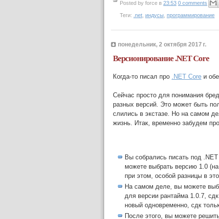
Posted by
force
в
23:53
0 comments
Теги:
.net
,
индусы
,
программирование
понедельник, 2 октября 2017 г.
Версионирование .NET Core
Когда-то писал про
.NET Core
и обе
Сейчас просто для понимания бред
разных версий. Это может быть поле
слились в экстазе. Но на самом де
жизнь. Итак, временно забудем про
Вы собрались писать под .NET 
можете выбрать версию 1.0 (на 
при этом, особой разницы в эт
На самом деле, вы можете выб
для версии рантайма 1.0.7, сдк
новый одновременно, сдк толь
После этого, вы можете решить