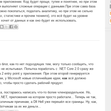
м приложении. Код будет проще, тупее и понятнее, но при этом
и выполняет сложные операции с данными.При этом сама база
ожно покопаться, поделать аналитику, но при этом не сильно
х, статистике и прочем тюнинге), это всё будет на уровне
 хочет от данных и как оно будет их использовать.
блог, как-то нет подходящих тем, могу только сообщить, что
но не испытывал. Попытка поработать с .NET Core 2.0 сразу же
 2 entry point у приложения. При этом второй генерируется
ми, у Microsoft новые отличнейшие идеи,
как
всё должно
, чтобы просто сделать рабочий продукт.
а, постараюсь написать что-то более членораздельное. Но,
.NET, приложения на котором просто работали... Теперь не так,
зличным причинам, а Dll Hell уже перешёл все границы. Ну, как,
отчикам за их же деньги...