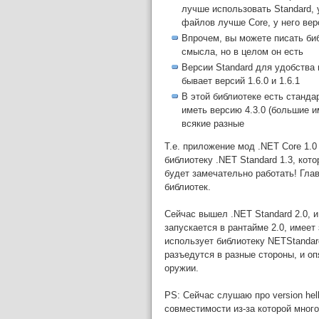
лучше использовать Standard, у 
файлов лучше Core, у него верс
Впрочем, вы можете писать биб
смысла, но в целом он есть
Версии Standard для удобства 
бывает версий 1.6.0 и 1.6.1
В этой библиотеке есть станда
иметь версию 4.3.0 (большие им
всякие разные
Т.е. приложение мод .NET Core 1.0
библиотеку .NET Standard 1.3, кото
будет замечательно работать! Глав
библиотек.
Сейчас вышел .NET Standard 2.0, и
запускается в рантайме 2.0, имеет
использует библиотеку NETStandard
разъедутся в разные стороны, и оп
оружии.
PS: Сейчас слушаю про version hel
совместимости из-за которой мног