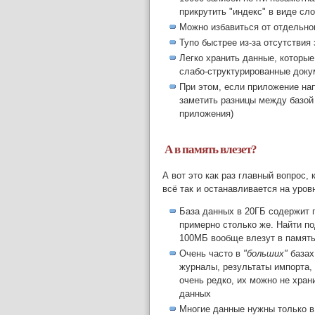
прикрутить "индекс" в виде сл
Можно избавиться от отдельног
Тупо быстрее из-за отсутствия
Легко хранить данные, которые
слабо-структурированные док
При этом, если приложение на
заметить разницы между базой
приложения)
А в память влезет?
А вот это как раз главный вопрос, 
всё так и останавливается на уро
База данных в 20ГБ содержит г
примерно столько же. Найти по
100МБ вообще влезут в память
Очень часто в
"больших"
базах
журналы, результаты импорта,
очень редко, их можно не хра
данных
Многие данные нужны только в