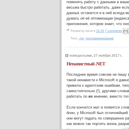
поменять работу с данными в ваше
весьма быстро работать, даже есл
данных останется и в ней всегда м
думать об её оптимизации (индекса
приложения, которое знает, что оно
Posted by
force
в
22:33
7 comments
Теги:
.net
,
программирование
понедельник, 27 ноября 2017 г.
Ненавистный .NET
Последнее время совсем не пишу в 
такой ненависти к Microsoft я дав
привела к идиотским ошибкам, типа
самостоятельно (!), другими слова
работать по
их
мнению, вместо того
Если кончится мат и появятся слов
блин, у Microsoft был отличнейший 
они могут падать по совершенно ра
как можно так портить жизнь разраб