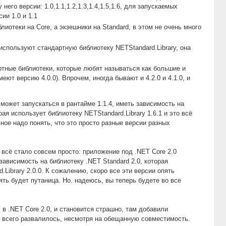
него версии: 1.0,1.1,1.2,1.3,1.4,1.5,1.6, для запускаемых
ии 1.0 и 1.1
лиотеки на Core, а экзешники на Standard, в этом не очень много
используют стандартную библиотеку NETStandard.Library, она
ртные библиотеки, которые любят называться как большие и
еют версию 4.0.0). Впрочем, иногда бывают и 4.2.0 и 4.1.0, и
 может запускаться в рантайме 1.1.4, иметь зависимость на
рая использует библиотеку NETStandard.Library 1.6.1 и это всё
ное надо понять, что это просто разные версии разных
 всё стало совсем просто: приложение под .NET Core 2.0
 зависимость на библиотеку .NET Standard 2.0, которая
.Library 2.0.0. К сожалению, скоро все эти версии опять
ять будет путаница. Но. надеюсь, вы теперь будете во все
l в .NET Core 2.0, и становится страшно, там добавили
о всего развалилось, несмотря на обещанную совместимость.