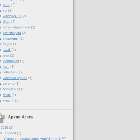
node
(2)
sql
(2)
windows 10
(2)
бред
(2)
организационное
(2)
платформа
(2)
экзамены
(2)
async
(1)
await
(1)
json
(1)
leapmotion
(1)
mvc
(1)
reflection
(1)
windows update
(1)
zeromq
(1)
браузеры
(1)
моск
(1)
мыши
(1)
Архив блога
▼
2019
(2)
▼
апреля
(1)
Странная реализация HttpClient в .NET