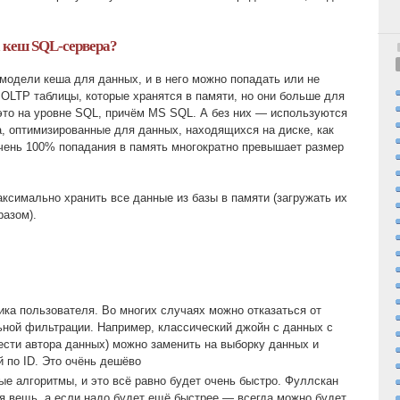
а кеш SQL-сервера?
 модели кеша для данных, и в него можно попадать или не
 OLTP таблицы, которые хранятся в памяти, но они больше для
это на уровне SQL, причём MS SQL. А без них — используются
, оптимизированные для данных, находящихся на диске, как
чень 100% попадания в память многократно превышает размер
аксимально хранить все данные из базы в памяти (загружать их
разом).
ика пользователя. Во многих случаях можно отказаться от
ьной фильтрации. Например, классический джойн с данных с
ести автора данных) можно заменить на выборку данных и
 по ID. Это очёнь дешёво
е алгоритмы, и это всё равно будет очень быстро. Фуллскан
ая вещь, а если надо будет ещё быстрее — всегда можно будет