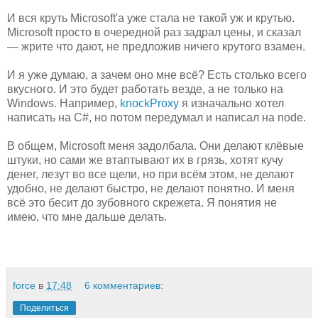
И вся круть Microsoft'а уже стала не такой уж и крутью.
Microsoft просто в очередной раз задрал цены, и сказал
— жрите что дают, не предложив ничего крутого взамен.
И я уже думаю, а зачем оно мне всё? Есть столько всего
вкусного. И это будет работать везде, а не только на
Windows. Например,
knockProxy
я изначально хотел
написать на C#, но потом передумал и написал на node.
В общем, Microsoft меня задолбала. Они делают клёвые
штуки, но сами же втаптывают их в грязь, хотят кучу
денег, лезут во все щели, но при всём этом, не делают
удобно, не делают быстро, не делают понятно. И меня
всё это бесит до зубовного скрежета. Я понятия не
имею, что мне дальше делать.
force
в
17:48
6 комментариев:
Поделиться