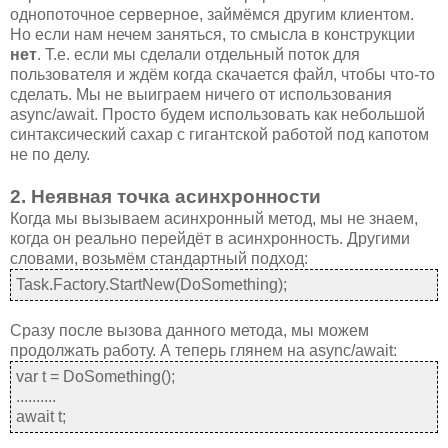
однопоточное серверное, займёмся другим клиентом.
Но если нам нечем заняться, то смысла в конструкции
нет
. Т.е. если мы сделали отдельный поток для
пользователя и ждём когда скачается файл, чтобы что-то
сделать. Мы не выиграем ничего от использования
async/await. Просто будем использовать как небольшой
синтаксический сахар с гигантcкой работой под капотом
не по делу.
2. Неявная точка асинхронности
Когда мы вызываем асинхронный метод, мы не знаем,
когда он реально перейдёт в асинхронность. Другими
словами, возьмём стандартный подход:
Task.Factory.StartNew(DoSomething);
Сразу после вызова данного метода, мы можем
продолжать работу. А теперь глянем на async/await:
var t = DoSomething();
..........
await t;