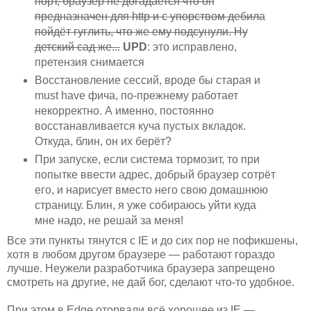
порт, браузер не догадается что он
предназначен для http и с упорством дебила
пойдёт гуглить, что же ему подсунули. Ну
детский сад же...
UPD
: это исправлено,
претензия снимается
Восстановление сессий, вроде бы старая и
must have фича, по-прежнему работает
некорректно. А именно, постоянно
восстанавливается куча пустых вкладок.
Откуда, блин, он их берёт?
При запуске, если система тормозит, то при
попытке ввести адрес, добрый браузер сотрёт
его, и нарисует вместо него свою домашнюю
страницу. Блин, я уже собираюсь уйти куда
мне надо, не решай за меня!
Все эти пункты тянутся с IE и до сих пор не пофикшены,
хотя в любом другом браузере — работают гораздо
лучше. Неужели разработчика браузера запрещено
смотреть на другие, не дай бог, сделают что-то удобное.
При этом в Edge оторвали всё хорошее из IE —