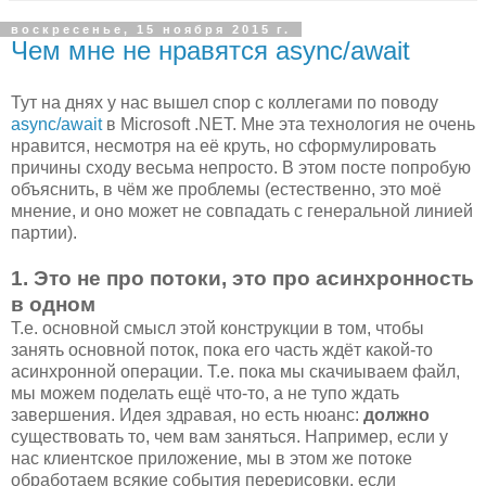
воскресенье, 15 ноября 2015 г.
Чем мне не нравятся async/await
Тут на днях у нас вышел спор с коллегами по поводу
async/await
в Microsoft .NET. Мне эта технология не очень
нравится, несмотря на её круть, но сформулировать
причины сходу весьма непросто. В этом посте попробую
объяснить, в чём же проблемы (естественно, это моё
мнение, и оно может не совпадать с генеральной линией
партии).
1. Это не про потоки, это про асинхронность
в одном
Т.е. основной смысл этой конструкции в том, чтобы
занять основной поток, пока его часть ждёт какой-то
асинхронной операции. Т.е. пока мы скачиываем файл,
мы можем поделать ещё что-то, а не тупо ждать
завершения. Идея здравая, но есть нюанс:
должно
существовать то, чем вам заняться. Например, если у
нас клиентское приложение, мы в этом же потоке
обработаем всякие события перерисовки, если