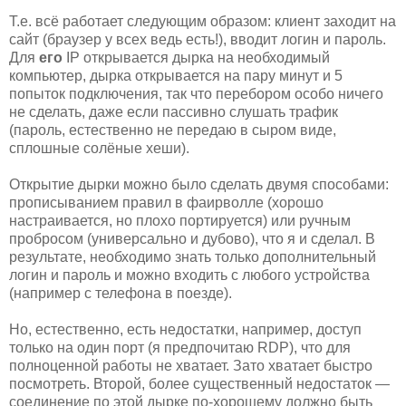
Т.е. всё работает следующим образом: клиент заходит на
сайт (браузер у всех ведь есть!), вводит логин и пароль.
Для
его
IP открывается дырка на необходимый
компьютер, дырка открывается на пару минут и 5
попыток подключения, так что перебором особо ничего
не сделать, даже если пассивно слушать трафик
(пароль, естественно не передаю в сыром виде,
сплошные солёные хеши).
Открытие дырки можно было сделать двумя способами:
прописыванием правил в фаирволле (хорошо
настраивается, но плохо портируется) или ручным
пробросом (универсально и дубово), что я и сделал. В
результате, необходимо знать только дополнительный
логин и пароль и можно входить с любого устройства
(например с телефона в поезде).
Но, естественно, есть недостатки, например, доступ
только на один порт (я предпочитаю RDP), что для
полноценной работы не хватает. Зато хватает быстро
посмотреть. Второй, более существенный недостаток —
соединение по этой дырке по-хорошему должно быть