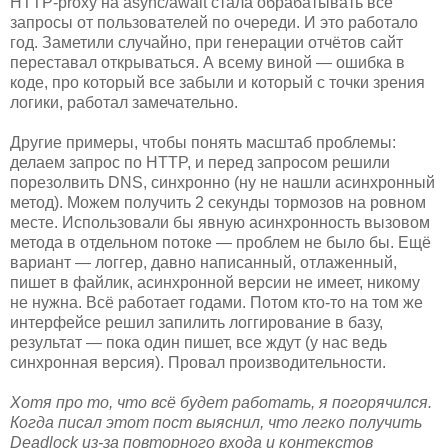
HTTP-proxy на async/await стала обрабатывать все
запросы от пользователей по очереди. И это работало
год. Заметили случайно, при генерации отчётов сайт
переставал открываться. А всему виной — ошибка в
коде, про который все забыли и который с точки зрения
логики, работал замечательно.
Другие примеры, чтобы понять масштаб проблемы:
делаем запрос по HTTP, и перед запросом решили
порезолвить DNS, синхронно (ну не нашли асинхронный
метод). Можем получить 2 секунды тормозов на ровном
месте. Использовали бы явную асинхронность вызовом
метода в отдельном потоке — проблем не было бы. Ещё
вариант — логгер, давно написанный, отлаженный,
пишет в файлик, асинхронной версии не имеет, никому
не нужна. Всё работает годами. Потом кто-то на том же
интерфейсе решил запилить логгирование в базу,
результат — пока один пишет, все ждут (у нас ведь
синхронная версия). Провал производительности.
Хотя про то, что всё будет работать, я погорячился.
Когда писал этот пост выяснил, что легко получить
Deadlock из-за повторного входа и контекстов