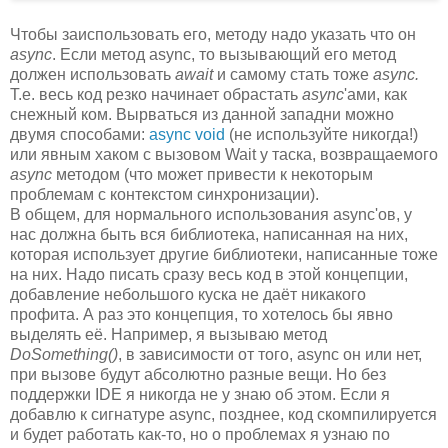
Чтобы заиспользовать его, методу надо указать что он
async
. Если метод async, то вызывающий его метод
должен использовать
await
и самому стать тоже
async.
Т.е. весь код резко начинает обрастать
async
'ами, как
снежный ком. Вырваться из данной западни можно
двумя способами:
async void
(не используйте никогда!)
или явным хаком с вызовом Wait у таска, возвращаемого
async
методом (что может привести к некоторым
проблемам с контекстом синхронизации).
В общем, для нормального использования async'ов, у
нас должна быть вся библиотека, написанная на них,
которая использует другие библиотеки, написанные тоже
на них. Надо писать сразу весь код в этой концепции,
добавление небольшого куска не даёт никакого
профита. А раз это концепция, то хотелось бы явно
выделять её. Например, я вызываю метод
DoSomething()
, в зависимости от того, async он или нет,
при вызове будут абсолютно разные вещи. Но без
поддержки IDE я никогда не у знаю об этом. Если я
добавлю к сигнатуре async, позднее, код скомпилируется
и будет работать как-то, но о проблемах я узнаю по