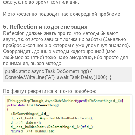
факту, а не во время компиляции.
И это косвенно подводит нас к очередной проблеме
5. Reflection и кодогенерация
Reflection должен знать про то, что методы бывают
async, т.к. от этого зависит логика их работы (банально
проброс эксепшена о котором я уже упомянул вначале).
Оверрайдить данные методы кодогенрацией (моё
любимое занятие) тоже надо аккуратно, ибо просто для
понимания, вызов метода:
public static async Task DoSomething() {
Console.WriteLine("A"); await Task.Delay(1000); }
По факту превратится в что-то подобное: