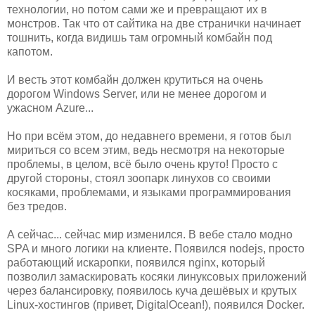
технологии, но потом сами же и превращают их в
монстров. Так что от сайтика на две странички начинает
тошнить, когда видишь там огромный комбайн под
капотом.
И весть этот комбайн должен крутиться на очень
дорогом Windows Server, или не менее дорогом и
ужасном Azure...
Но при всём этом, до недавнего времени, я готов был
мириться со всем этим, ведь несмотря на некоторые
проблемы, в целом, всё было очень круто! Просто с
другой стороны, стоял зоопарк линухов со своими
косяками, проблемами, и языками программирования
без тредов.
А сейчас... сейчас мир изменился. В вебе стало модно
SPA и много логики на клиенте. Появился nodejs, просто
работающий искаропки, появился nginx, который
позволил замаскировать косяки линуксовых приложений
через балансировку, появилось куча дешёвых и крутых
Linux-хостингов (привет, DigitalOcean!), появился Docker.