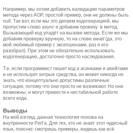
Например, мы хотим добавить валидацию параметров
метода через AOP, простой пример, они не должны быть
null. Так вот, если мы это делаем кодогенрацией, мы
пропустим слово async и добавим провеку в метод.
Вызывающий код упадёт на вызове метода. Если же мы
добавим проверку вручную, то на слове
await
(да, это
мой любимый пример с эксепшенами, раз я его
разобрал). При этом не обязательно использовать
кодогенерацию, достаточно просто наследования.
Т.е. если программист пишет код а асинками и авейтами
и не использует хитрые средства, он может никогда не
знать, что концептуально допустимы различные
ситуации, потому что они просто не возникают. Но они
возможны, и могут привести к нестабильной работе
всего кода.
Выводы
На мой взгляд, данная технология похожа на
внутренности Perl'а. Для тех, кто не знает этот чудесный
язык, поясню: смотришь примеры, видишь как всё