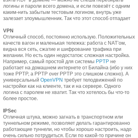
логины и пароли всего домена, и если повезёт с одним
каким-нить забытым тестовым логином, внутрь уже
залезает злоумышленник. Так что этот способ отпадает
VPN
Отличный способ, постоянно использую. Положительных
качеств вагон и маленькая тележка: работа с NAT'ом,
видна вся сеть, сжатие и шифрование трафика при
желании. Но есть один недостаток: сложная настройка.
Например, самый простой для системы
PPTP
не
работает на домашнем интернете от Билайна (ибо у них
тоже PPTP, а PPTP over PPTP это слишком сложно). А
универсальный
OpenVPN
требует телодвижений по
настройки как на клиенте, так и на сервере. Одного
логина с паролем не хватит. Так что хотелось бы что-то
более простое.
IPSec
Отличная штука, можно загнать в транспортном или
туннельном режиме, позволяет делать гарантированно
работающие туннели, но чтобы хорошо настроить, надо
очень сильно потрудиться. Если по какой-то причине он