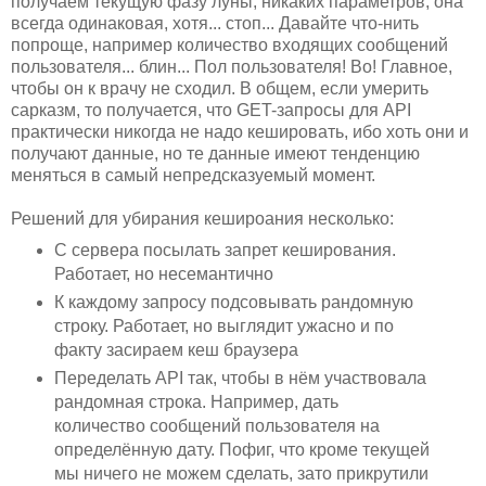
получаем текущую фазу луны, никаких параметров, она
всегда одинаковая, хотя... стоп... Давайте что-нить
попроще, например количество входящих сообщений
пользователя... блин... Пол пользователя! Во! Главное,
чтобы он к врачу не сходил. В общем, если умерить
сарказм, то получается, что GET-запросы для API
практически никогда не надо кешировать, ибо хоть они и
получают данные, но те данные имеют тенденцию
меняться в самый непредсказуемый момент.
Решений для убирания кешироания несколько:
С сервера посылать запрет кеширования.
Работает, но несемантично
К каждому запросу подсовывать рандомную
строку. Работает, но выглядит ужасно и по
факту засираем кеш браузера
Переделать API так, чтобы в нём участвовала
рандомная строка. Например, дать
количество сообщений пользователя на
определённую дату. Пофиг, что кроме текущей
мы ничего не можем сделать, зато прикрутили