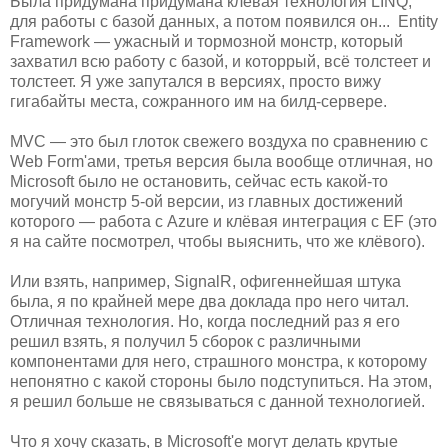
Была придумана придумана клёвая технология LINQ,
для работы с базой данных, а потом появился он... Entity
Framework — ужасный и тормозной монстр, который
захватил всю работу с базой, и которрый, всё толстеет и
толстеет. Я уже запутался в версиях, просто вижу
гигабайты места, сожранного им на билд-сервере.
MVC — это был глоток свежего воздуха по сравнению с
Web Form'ами, третья версия была вообще отличная, но
Microsoft было не остановить, сейчас есть какой-то
могучий монстр 5-ой версии, из главных достижений
которого — работа с Azure и клёвая интеграция с EF (это
я на сайте посмотрел, чтобы выяснить, что же клёвого).
Или взять, например, SignalR, офигеннейшая штука
была, я по крайней мере два доклада про него читал.
Отличная технология. Но, когда последний раз я его
решил взять, я получил 5 сборок с различными
компонентами для него, страшного монстра, к которому
непонятно с какой стороны было подступиться. На этом,
я решил больше не связываться с данной технологией.
Что я хочу сказать, в Microsoft'е могут делать крутые