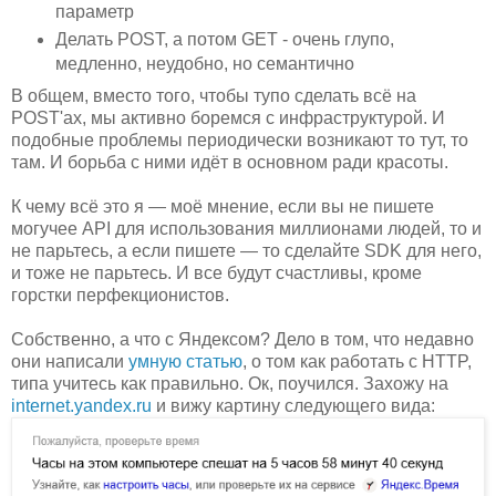
параметр
Делать POST, а потом GET - очень глупо,
медленно, неудобно, но семантично
В общем, вместо того, чтобы тупо сделать всё на
POST'ах, мы активно боремся с инфраструктурой. И
подобные проблемы периодически возникают то тут, то
там. И борьба с ними идёт в основном ради красоты.
К чему всё это я — моё мнение, если вы не пишете
могучее API для использования миллионами людей, то и
не парьтесь, а если пишете — то сделайте SDK для него,
и тоже не парьтесь. И все будут счастливы, кроме
горстки перфекционистов.
Собственно, а что с Яндексом? Дело в том, что недавно
они написали
умную статью
, о том как работать с HTTP,
типа учитесь как правильно. Ок, поучился. Захожу на
internet.yandex.ru
и вижу картину следующего вида: