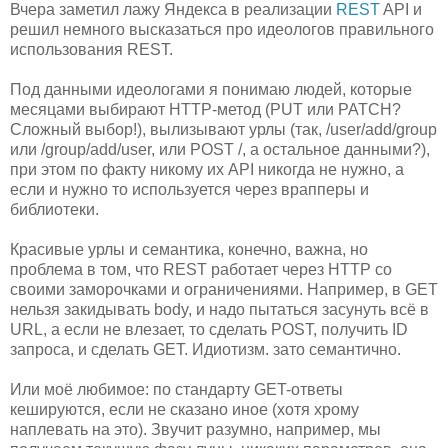
Вчера заметил лажу Яндекса в реализации
REST
API и
решил немного высказаться про идеологов правильного
использования REST.
Под данными идеологами я понимаю людей, которые
месяцами выбирают HTTP-метод (PUT или PATCH?
Сложный выбор!), вылизывают урлы (так, /user/add/group
или /group/add/user, или POST /, а остальное данными?),
при этом по факту никому их API никогда не нужно, а
если и нужно то используется через врапперы и
библиотеки.
Красивые урлы и семантика, конечно, важна, но
проблема в том, что REST работает через HTTP со
своими заморочками и ограничениями. Например, в GET
нельзя закидывать body, и надо пытаться засунуть всё в
URL, а если не влезает, то сделать POST, получить ID
запроса, и сделать GET. Идиотизм. зато семантично.
Или моё любимое: по стандарту GET-ответы
кешируются, если не сказано иное (хотя хрому
наплевать на это). Звучит разумно, например, мы