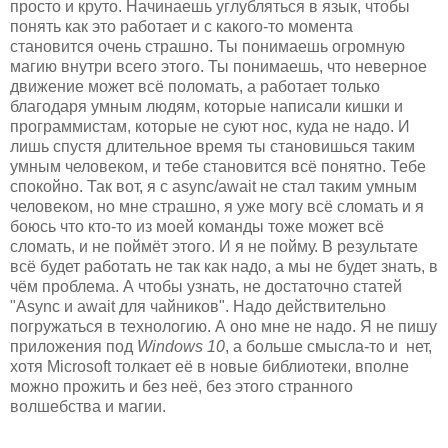
просто и круто. Начинаешь углубляться в язык, чтобы
понять как это работает и с какого-то момента
становится очень страшно. Ты понимаешь огромную
магию внутри всего этого. Ты понимаешь, что неверное
движение может всё поломать, а работает только
благодаря умным людям, которые написали кишки и
программистам, которые не суют нос, куда не надо. И
лишь спустя длительное время ты становишься таким
умным человеком, и тебе становится всё понятно. Тебе
спокойно. Так вот, я с async/await не стал таким умным
человеком, но мне страшно, я уже могу всё сломать и я
боюсь что кто-то из моей команды тоже может всё
сломать, и не поймёт этого. И я не пойму. В результате
всё будет работать не так как надо, а мы не будет знать, в
чём проблема. А чтобы узнать, не достаточно статей
"Async и await для чайников". Надо действительно
погружаться в технологию. А оно мне не надо. Я не пишу
приложения под
Windows 10
, а больше смысла-то и нет,
хотя Microsoft толкает её в новые библиотеки, вполне
можно прожить и без неё, без этого странного
волшебства и магии.