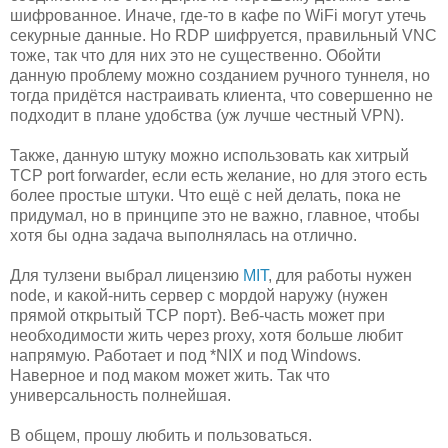
шифрованное. Иначе, где-то в кафе по WiFi могут утечь
секурные данные. Но RDP шифруется, правильный VNC
тоже, так что для них это не существенно. Обойти
данную проблему можно созданием ручного туннеля, но
тогда придётся настраивать клиента, что совершенно не
подходит в плане удобства (уж лучше честный VPN).
Также, данную штуку можно использовать как хитрый
TCP port forwarder, если есть желание, но для этого есть
более простые штуки. Что ещё с ней делать, пока не
придумал, но в принципе это не важно, главное, чтобы
хотя бы одна задача выполнялась на отлично.
Для тулзени выбрал лицензию
MIT
, для работы нужен
node, и какой-нить сервер с мордой наружу (нужен
прямой открытый TCP порт). Веб-часть может при
необходимости жить через proxy, хотя больше любит
напрямую. Работает и под *NIX и под Windows.
Наверное и под маком может жить. Так что
универсальность полнейшая.
В общем, прошу любить и пользоваться.