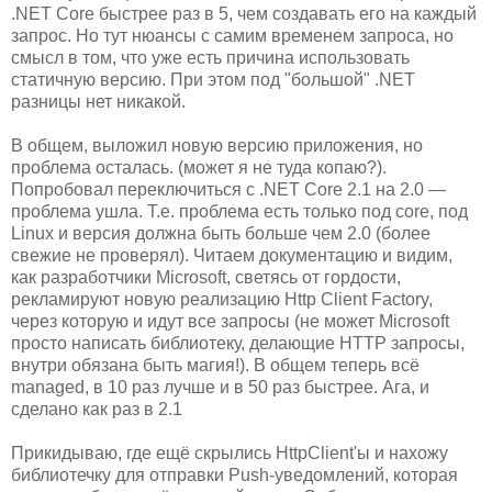
.NET Core быстрее раз в 5, чем создавать его на каждый
запрос. Но тут нюансы с самим временем запроса, но
смысл в том, что уже есть причина использовать
статичную версию. При этом под "большой" .NET
разницы нет никакой.
В общем, выложил новую версию приложения, но
проблема осталась. (может я не туда копаю?).
Попробовал переключиться с .NET Core 2.1 на 2.0 —
проблема ушла. Т.е. проблема есть только под core, под
Linux и версия должна быть больше чем 2.0 (более
свежие не проверял). Читаем документацию и видим,
как разработчики Microsoft, светясь от гордости,
рекламируют новую реализацию Http Client Factory,
через которую и идут все запросы (не может Microsoft
просто написать библиотеку, делающие HTTP запросы,
внутри обязана быть магия!). В общем теперь всё
managed, в 10 раз лучше и в 50 раз быстрее. Ага, и
сделано как раз в 2.1
Прикидываю, где ещё скрылись HttpClient'ы и нахожу
библиотечку для отправки Push-уведомлений, которая