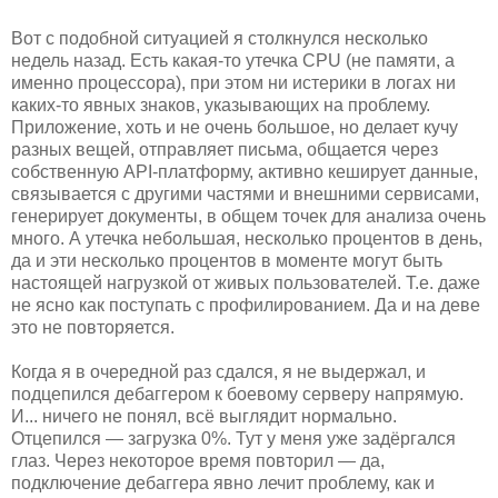
Вот с подобной ситуацией я столкнулся несколько
недель назад. Есть какая-то утечка CPU (не памяти, а
именно процессора), при этом ни истерики в логах ни
каких-то явных знаков, указывающих на проблему.
Приложение, хоть и не очень большое, но делает кучу
разных вещей, отправляет письма, общается через
собственную API-платформу, активно кеширует данные,
связывается с другими частями и внешними сервисами,
генерирует документы, в общем точек для анализа очень
много. А утечка небольшая, несколько процентов в день,
да и эти несколько процентов в моменте могут быть
настоящей нагрузкой от живых пользователей. Т.е. даже
не ясно как поступать с профилированием. Да и на деве
это не повторяется.
Когда я в очередной раз сдался, я не выдержал, и
подцепился дебаггером к боевому серверу напрямую.
И... ничего не понял, всё выглядит нормально.
Отцепился — загрузка 0%. Тут у меня уже задёргался
глаз. Через некоторое время повторил — да,
подключение дебаггера явно лечит проблему, как и