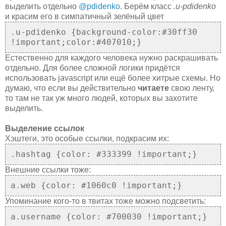
выделить отдельно
@pdidenko
. Берём класс
.u-pdidenko
и красим его в симпатичный зелёный цвет
.u-pdidenko {background-color:#30ff30
!important;color:#407010;}
Естественно для каждого человека нужно раскрашивать
отдельно. Для более сложной логики придётся
использовать javascript или ещё более хитрые схемы. Но
думаю, что если вы действительно
читаете
свою ленту,
то там не так уж много людей, которых вы захотите
выделить.
Выделение ссылок
Хэштеги, это особые ссылки, подкрасим их:
.hashtag {color: #333399 !important;}
Внешние ссылки тоже:
a.web {color: #1060c0 !important;}
Упоминание кого-то в твитах тоже можно подсветить:
a.username {color: #700030 !important;}