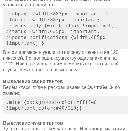
узковато. Исправим это:
.subpage {width:883px !important; }
.footer {width:883px !important; }
.status-body {width:545px !important;}
#status {width:635px !important;}
#update_notifications {width:485px
!important; }
В этом примере я увеличил ширину страницы на 120
пикселей. Т.е. поправил существующие значения на
+120. Никто не мешает вам изменить всё это на свой
вкус и сделать твиттер резиновым.
Выделение своих твитов
Берём класс
.mine
и раскрашиваем себя, чтобы было
заметно.
.mine {background-color:#ffffe0
!important;color:#407010;}
Выделение чужих твитов
Тут всё тоже просто замечательно. Например, мы хотим