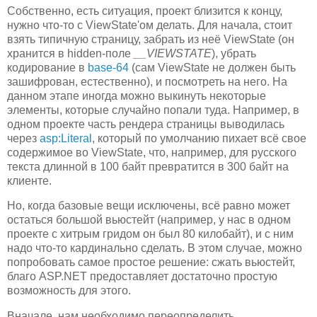
Собственно, есть ситуация, проект близится к концу,
нужно что-то с ViewState'ом делать. Для начала, стоит
взять типичную страницу, забрать из неё ViewState (он
хранится в hidden-поле
__VIEWSTATE
), убрать
кодирование в
base-64
(сам ViewState не должен быть
зашифрован, естественно), и посмотреть на него. На
данном этапе иногда можно выкинуть некоторые
элементы, которые случайно попали туда. Например, в
одном проекте часть рендера страницы выводилась
через
asp:Literal
, который по умолчанию пихает всё свое
содержимое во ViewState, что, например, для русского
текста длинной в 100 байт превратится в 300 байт на
клиенте.
Но, когда базовые вещи исключены, всё равно может
остаться большой вьюстейт (например, у нас в одном
проекте с хитрым гридом он был 80 килобайт), и с ним
надо что-то кардинально сделать. В этом случае, можно
попробовать самое простое решение: сжать вьюстейт,
благо ASP.NET предоставляет достаточно простую
возможность для этого.
Вначале, нам необходимо переопределить