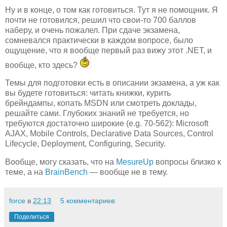
Ну и в конце, о том как готовиться. Тут я не помощник. Я
почти не готовился, решил что свои-то 700 баллов
наберу, и очень пожалел. При сдаче экзамена,
сомневался практически в каждом вопросе, было
ощущение, что я вообще первый раз вижу этот .NET, и
вообще, кто здесь?
Темы для подготовки есть в описании экзамена, а уж как
вы будете готовиться: читать книжки, курить
брейндампы, копать MSDN или смотреть доклады,
решайте сами. Глубоких знаний не требуется, но
требуются достаточно широкие (e.g. 70-562): Microsoft
AJAX, Mobile Controls, Declarative Data Sources, Control
Lifecycle, Deployment, Configuring, Security.
Вообще, могу сказать, что на
MesureUp
вопросы близко к
теме, а на
BrainBench
— вообще не в тему.
force
в
22:13
5 комментариев:
Поделиться