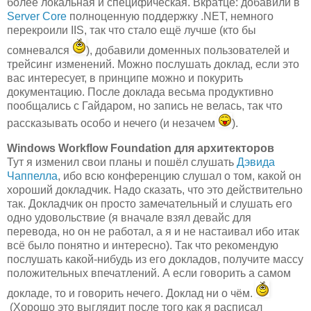
более локальная и специфическая. Вкратце: добавили в
Server Core
полноценную поддержку .NET, немного
перекроили IIS, так что стало ещё лучше (кто бы
сомневался
), добавили доменных пользователей и
трейсинг изменений. Можно послушать доклад, если это
вас интересует, в принципе можно и покурить
документацию. После доклада весьма продуктивно
пообщались с Гайдаром, но запись не велась, так что
рассказывать особо и нечего (и незачем
).
Windows Workflow Foundation для архитекторов
Тут я изменил свои планы и пошёл слушать
Дэвида
Чаппелла
, ибо всю конференцию слушал о том, какой он
хороший докладчик. Надо сказать, что это действительно
так. Докладчик он просто замечательный и слушать его
одно удовольствие (я вначале взял девайс для
перевода, но он не работал, а я и не настаивал ибо итак
всё было понятно и интересно). Так что рекомендую
послушать какой-нибудь из его докладов, получите массу
положительных впечатлений. А если говорить а самом
докладе, то и говорить нечего. Доклад ни о чём.
(Хорошо это выглядит после того как я расписал