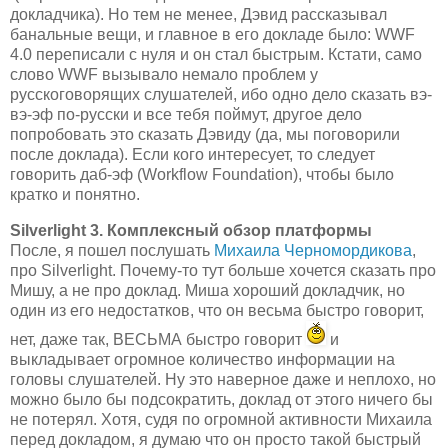
докладчика). Но тем не менее, Дэвид рассказывал
банальные вещи, и главное в его докладе было: WWF
4.0 переписали с нуля и он стал быстрым. Кстати, само
слово WWF вызывало немало проблем у
русскоговорящих слушателей, ибо одно дело сказать вэ-
вэ-эф по-русски и все тебя поймут, другое дело
попробовать это сказать Дэвиду (да, мы поговорили
после доклада). Если кого интересует, то следует
говорить даб-эф (Workflow Foundation), чтобы было
кратко и понятно.
Silverlight 3. Комплексный обзор платформы
После, я пошел послушать
Михаила Черномордикова
,
про Silverlight. Почему-то тут больше хочется сказать про
Мишу, а не про доклад. Миша хороший докладчик, но
один из его недостатков, что он весьма быстро говорит,
нет, даже так, ВЕСЬМА быстро говорит
и
выкладывает огромное количество информации на
головы слушателей. Ну это наверное даже и неплохо, но
можно было бы подсократить, доклад от этого ничего бы
не потерял. Хотя, судя по огромной активности Михаила
перед докладом, я думаю что он просто такой быстрый