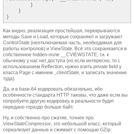
}
}
}
Как видно, реализация простейшая, перекрываются
методы Save и Load, которые сохраняют и загружают
ControlState (неотключаемая часть, необходимая для
работы контролов) и ViewState. Всё это сохраняается в
собственное hidden-поле __CVIEWSTATE, т.к. к
обычному у нас нет доступа (но если интересно, то с
использованием Reflection, нужно взять private field у
класса Page с именем
_clientState
, и записать значение
туда).
Да, и в base-64 кодировать обязательно, ибо
особенности стандарта HTTP таковы, что даже если вы
попробуете другую кодировку, в реальности будет
передано гораздо больше байт.
Ну, и собственно про сжатие, точнее про
ViewStateCompressor
, это небольшой класс, который
сериализует данные и сжимает с помощью GZip: