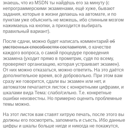
знаешь, что из MSDN ты найдёшь его за минуту (с
непрограммерскими экзаменами, ещё хуже, бывают
задания, которые в жизни делаешь на автомате, и по
пунктам уже объяснить не можешь, ибо спинным мозгом
нажимаешь на кнопки, а приходится выбирать
правильный вариант).
После сдачи, можно будет написать комментарий
об
умственных способностях составителя
, о качестве
каждого вопроса, о самой процедуре проведения
экзамена (уходит прямо в прометрик, судя по всему,
проверяют организацию, которая устраивает экзамен).
От них можно отказаться, можно ответить. На это даётся
дополнительное время, всё добровольно. При этом вам
сразу же говорится, сдали вы экзамен или нет, и
автоматом печатается листок с конкретными цифрами, и
шкалами вида Тема: слабо/сильно. Т.е. конкретные
ошибки неизвестны. Но примерно оценить проблемные
темы можно.
На этот листок вам ставят хитрую печать, после этого вы
должны его посмотреть, запомнить и съесть. Ибо данные
цифры и шкалы больше нигде и никогда не покажутся,