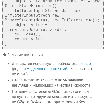
ObjectStateFormatter formatter = new
ObjectStateFormatter();
InflaterInputStream ds = new
InflaterInputStream(new
MemoryStream(data), new Inflater(true));
object value =
formatter.Deserialize(ds);
ds.Close();
return value;
}
Небольшие пояснения:
Для сжатия используется библиотека
#zipLib
(родная
медленнее и хуже жмёт
, использовать
не стоит)
Степень сжатия (6) — это по умолчанию,
наилучший компромисс качества и скорости
Не пишутся заголовки GZip, так как они нам
не нужны, т.е. другими словами использоуется
не
GZip
, а
Deflate
— алгоритм сжатия без