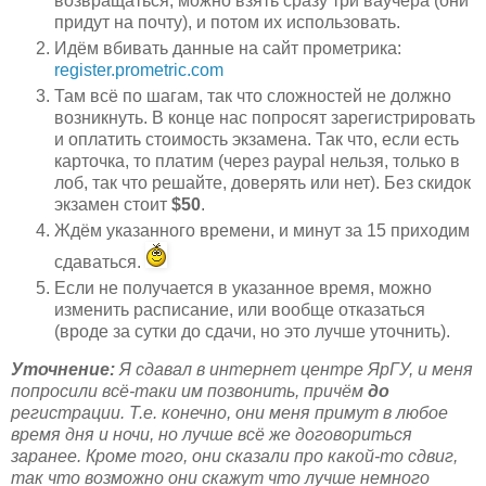
возвращаться, можно взять сразу три ваучера (они
придут на почту), и потом их использовать.
Идём вбивать данные на сайт прометрика:
register.prometric.com
Там всё по шагам, так что сложностей не должно
возникнуть. В конце нас попросят зарегистрировать
и оплатить стоимость экзамена. Так что, если есть
карточка, то платим (через paypal нельзя, только в
лоб, так что решайте, доверять или нет). Без скидок
экзамен стоит
$50
.
Ждём указанного времени, и минут за 15 приходим
сдаваться.
Если не получается в указанное время, можно
изменить расписание, или вообще отказаться
(вроде за сутки до сдачи, но это лучше уточнить).
Уточнение:
Я сдавал в интернет центре ЯрГУ, и меня
попросили всё-таки им позвонить, причём
до
регистрации. Т.е. конечно, они меня примут в любое
время дня и ночи, но лучше всё же договориться
заранее. Кроме того, они сказали про какой-то сдвиг,
так что возможно они скажут что лучше немного