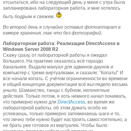
отсыпаться, ибо на следующий день у меня с утра была
запланирована лабораторная работа, и мне хотелось
быть бодрым и свежим.
Во второй день я случайно оставил фотоаппарат в
камере хранения, так что без фотографий.
Лабораторная работа: Реализация DirectAccess в
Windows Server 2008 R2
Скажу сразу, от лабораторной работы я ожидал
большего. На практике оказалось всё гораздо
банальнее. Выдали мануал для админов-даунов и
компьютер с тремя виртуалками, и сказали: "Копать!" И
все начали копать. С учётом ограниченности во времени
и общей концепции документации всё выглядело весьма
уныло. Шаманство, танцы с бубном, непонятные
действия. Только потом, я хоть немного начал понимать,
что примерно нужно для
DirectAccess
, во время же
лабораторной работы, об этом думать особо не
успеваешь, только примерно запоминаешь шаги и то,
что лично тебе нужно будет настроить самостоятельно, а
не брать уже готовое из виртуалок. Чтобы было