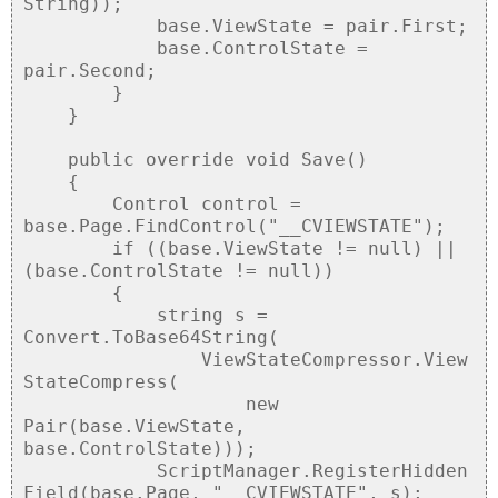
String));
base.ViewState = pair.First;
base.ControlState =
pair.Second;
}
}
public override void Save()
{
Control control =
base.Page.FindControl("__CVIEWSTATE");
if ((base.ViewState != null) ||
(base.ControlState != null))
{
string s =
Convert.ToBase64String(
ViewStateCompressor.View
StateCompress(
new
Pair(base.ViewState,
base.ControlState)));
ScriptManager.RegisterHidden
Field(base.Page, "__CVIEWSTATE", s);