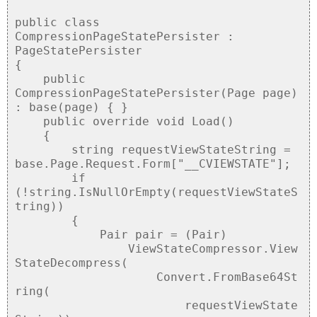
public class
CompressionPageStatePersister :
PageStatePersister
{
public
CompressionPageStatePersister(Page page)
: base(page) { }
public override void Load()
{
string requestViewStateString =
base.Page.Request.Form["__CVIEWSTATE"];
if
(!string.IsNullOrEmpty(requestViewStateS
tring))
{
Pair pair = (Pair)
ViewStateCompressor.View
StateDecompress(
Convert.FromBase64St
ring(
requestViewState