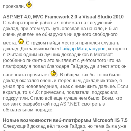
проехали.
ASP.NET 4.0, MVC Framework 2.0 и Visual Studio 2010
С лабораторной работы я побежал на следующий
доклад, при этом чуть-чуть опоздав на начало, и был
очень удивлён не обнаружив ни единого свободного
места.
С трудом найдя место я принялся слушать
доклад. Докладчиком был
Гайдар Магднануров
, которого
я считаю одним из лучших докладчиков в Microsoft
(особенно пикантно это выглядит с учётом того что на
платформу я попал благодаря Гайдару, да и тест этот, он
наверняка прочитает
). В общем, как бы то ни было,
доклад оказался очень интересным, докладчик тоже, я
узнал про нововведения, и как с ними жить дальше. Если
вкратце, то в 4.0: причесали, подлатали, подкрасили,
подкрутили. Стало всё еще лучше чем было. Всем, кто
связан с разработкой под ASP.NET, смотреть в
обязательном порядке.
Новые возможности веб-платформы Microsoft IIS 7.5
Следующий доклад вёл также Гайдар, но тема была уже