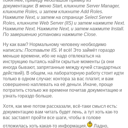
понятнее, приведу небольшой пример из
документации:
В меню Start, кликните Server Manager,
кликните Roles, и затем кликните Add Roles.
Нажмите Next, и затем на странице Select Server
Roles, кликните Web Server (IIS) и затем нажмите Next.
Нажмите Next. Нажмите Next, и затем нажмите Install.
По завершению установки нажмите Close.
Ну как вам? Нормальному человеку необходимо
написать:
Поставьте IIS.
И всё! Это займёт гораздо
меньше времени, ибо не надо отвлекаться на
инструкцию пытаясь найти скрытые моменты (а они
иногда бывают, запрятанные между кучей стандартных
действий). В общем, на лабораторную работу стоит идти
только в одном случае: контора за вас платит, и вам
совершенно наплевать на её деньги. Иначе, проще
потратить столько же времени почитав документацию и
узнать гораздо больше.
Хотя, как мне потом рассказали, всё-таки смысл есть:
документацию вам читать будет лень, а тут хоть как-то
вас заставят пройти все шаги, чтобы в голове
отложилась хоть какая-то информация.
Ладно,