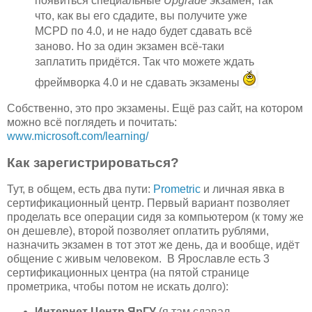
появиться специальные
Upgrade
экзамен, так
что, как вы его сдадите, вы получите уже
MCPD по 4.0, и не надо будет сдавать всё
заново. Но за один экзамен всё-таки
заплатить придётся. Так что можете ждать
фреймворка 4.0 и не сдавать экзамены
Собственно, это про экзамены. Ещё раз сайт, на котором
можно всё поглядеть и почитать:
www.microsoft.com/learning/
Как зарегистрироваться?
Тут, в общем, есть два пути:
Prometric
и личная явка в
сертификационный центр. Первый вариант позволяет
проделать все операции сидя за компьютером (к тому же
он дешевле), второй позволяет оплатить рублями,
назначить экзамен в тот этот же день, да и вообще, идёт
общение с живым человеком. В Ярославле есть 3
сертификационных центра (на пятой странице
прометрика, чтобы потом не искать долго):
Интернет Центр ЯрГУ
(я там сдавал