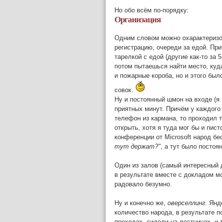
Но обо всём по-порядку:
Организация
Одним словом можно охарактеризо
регистрацию, очереди за едой. Пр
тарелкой с едой (другие как-то за
потом пытаешься найти место, куд
и пожарные короба, но и этого бы
совок.
Ну и постоянный шмон на входе (я
приятных минут. Причём у каждого 
телефон из кармана, то проходил 
открыть, хотя я туда мог бы и пис
конференции от Microsoft народ бе
тут держат?"
, а тут было постоя
Один из залов (самый интересный 
в результате вместе с докладом 
радовало безумно.
Ну и конечно же,
оверселлинг
. Янд
количество народа, в результате п
проходах, сидели на лестницах, и