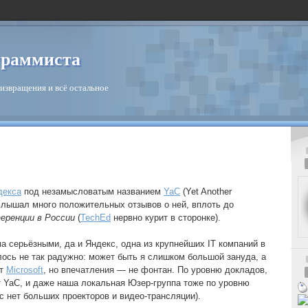
граммиста
извращения и всё остальное
декса
под незамысловатым названием
YaC
(Yet Another
слышал много положительных отзывов о ней, вплоть до
еренции в России
(
TechEd
нервно курит в сторонке).
а серьёзными, да и Яндекс, одна из крупнейших IT компаний в
алось не так радужно: может быть я слишком большой зануда, а
от
Microsoft
, но впечатления — не фонтан. По уровню докладов,
 YaC, и даже наша локальная Юзер-группа тоже по уровню
с нет больших проекторов и видео-трансляции).