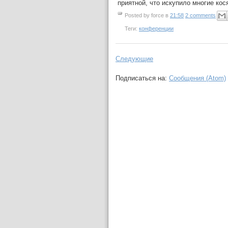
приятной, что искупило многие кос
Posted by
force
в
21:58
2 comments
Теги:
конференции
Следующие
Подписаться на:
Сообщения (Atom)