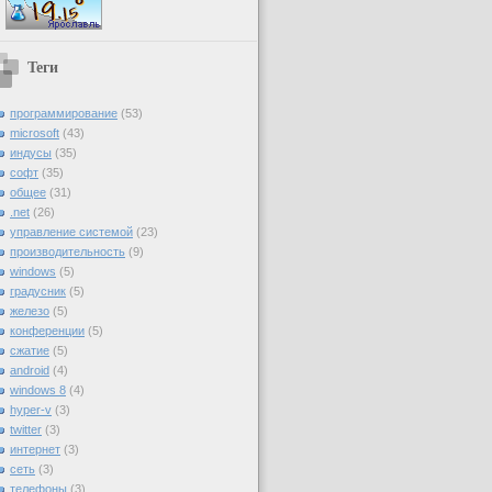
Теги
программирование
(53)
microsoft
(43)
индусы
(35)
софт
(35)
общее
(31)
.net
(26)
управление системой
(23)
производительность
(9)
windows
(5)
градусник
(5)
железо
(5)
конференции
(5)
сжатие
(5)
android
(4)
windows 8
(4)
hyper-v
(3)
twitter
(3)
интернет
(3)
сеть
(3)
телефоны
(3)