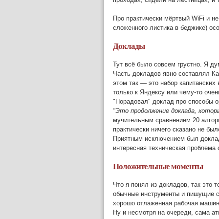
Про практически мёртвый WiFi и не
сложенного листика в беджике) осо
Доклады
Тут всё было совсем грустно. Я д
Часть докладов явно составлял Ка
этом так — это набор капитанских 
только к Яндексу или чему-то очен
"Порадовал" доклад про способы о
"Это продолжение доклада, котор
мучительным сравнением 20 алгор
практически ничего сказано не был
Приятным исключением был докла
интересная техническая проблема 
Положительные моменты
Что я понял из докладов, так это 
обычные инструменты и пишущие со
хорошо отлаженная рабочая машин
Ну и несмотря на очереди, сама 