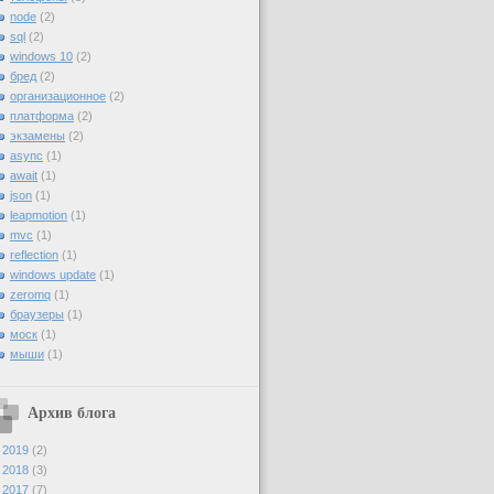
node
(2)
sql
(2)
windows 10
(2)
бред
(2)
организационное
(2)
платформа
(2)
экзамены
(2)
async
(1)
await
(1)
json
(1)
leapmotion
(1)
mvc
(1)
reflection
(1)
windows update
(1)
zeromq
(1)
браузеры
(1)
моск
(1)
мыши
(1)
Архив блога
►
2019
(2)
►
2018
(3)
►
2017
(7)