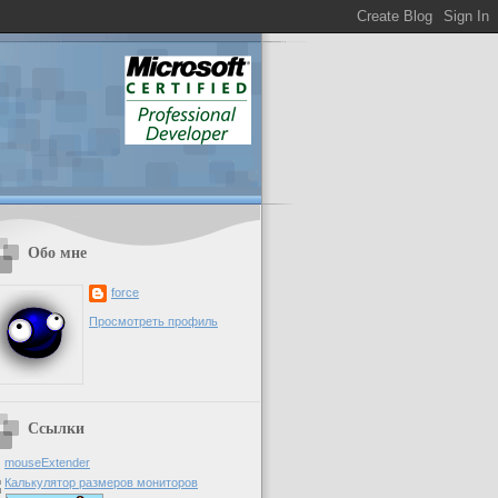
Обо мне
force
Просмотреть профиль
Ссылки
mouseExtender
Калькулятор размеров мониторов