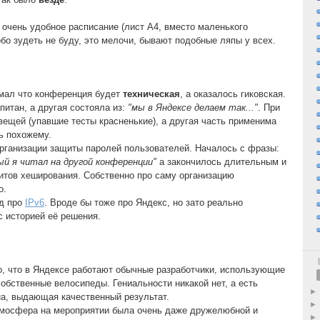
 очень удобное расписание (лист A4, вместо маленького
бо зудеть не буду, это мелочи, бывают подобные ляпы у всех.
умал что конференция будет
техническая
, а оказалось гиковская.
питан, а другая состояла из:
"мы в Яндексе делаем так..."
. При
вещей (упавшие тесты красненькие), а другая часть применима
ь похожему.
рганизации защиты паролей пользователей. Началось с фразы:
ый я читал на другой конференции"
а закончилось длительным и
итов хеширования. Собственно про саму организацию
о.
д про
IPv6
. Вроде бы тоже про Яндекс, но зато реально
с историей её решения.
то, что в Яндексе работают обычные разработчики, использующие
бственные велосипеды. Гениальности никакой нет, а есть
а, выдающая качественный результат.
атмосфера на мероприятии была очень даже дружелюбной и