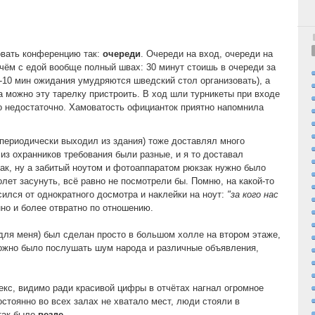
вать конференцию так:
очереди
. Очереди на вход, очереди на
ичём с едой вообще полный швах: 30 минут стоишь в очереди за
 5-10 мин ожидания умудряются шведский стол организовать), а
а можно эту тарелку пристроить. В ход шли турникеты при входе
ло недостаточно. Хамоватость официанток приятно напомнила
 периодически выходил из здания) тоже доставлял много
из охранников требования были разные, и я то доставал
так, ну а забитый ноутом и фотоаппаратом рюкзак нужно было
толет засунуть, всё равно не посмотрели бы. Помню, на какой-то
сился от однократного досмотра и наклейки на ноут:
"за кого нас
нно и более отвратно по отношению.
для меня) был сделан просто в большом холле на втором этаже,
можно было послушать шум народа и различные объявления,
екс, видимо ради красивой цифры в отчётах нагнал огромное
остоянно во всех залах не хватало мест, люди стояли в
 так было
везде
.