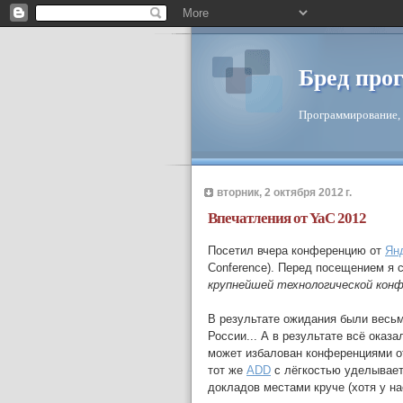
Бред про
Программирование, 
вторник, 2 октября 2012 г.
Впечатления от YaC 2012
Посетил вчера конференцию от
Ян
Conference). Перед посещением я 
крупнейшей технологической конф
В результате ожидания были весьм
России... А в результате всё оказ
может избалован конференциями 
тот же
ADD
с лёгкостью уделывает
докладов местами круче (хотя у на