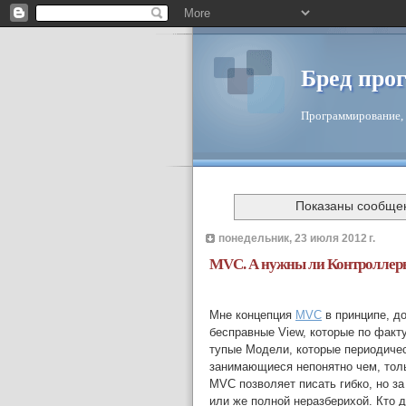
Бред про
Программирование, 
Показаны сообще
понедельник, 23 июля 2012 г.
MVC. А нужны ли Контроллер
Мне концепция
MVC
в принципе, до
бесправные View, которые по факту
тупые Модели, которые периодичес
занимающиеся непонятно чем, толь
MVC позволяет писать гибко, но з
или же полной неразберихой. Кто 