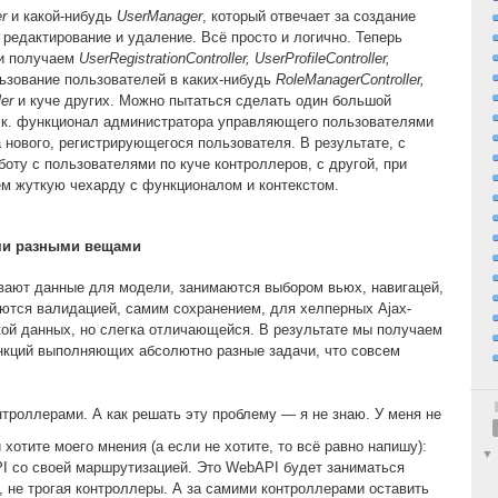
r
и какой-нибудь
UserManager
, который отвечает за создание
 редактирование и удаление. Всё просто и логично. Теперь
 и получаем
UserRegistrationController, UserProfileController,
ьзование пользователей в каких-нибудь
RoleManagerController,
ler
и куче других. Можно пытаться сделать один большой
т.к. функционал администратора управляющего пользователями
 нового, регистрирующегося пользователя. В результате, с
оту с пользователями по куче контроллеров, с другой, при
м жуткую чехарду с функционалом и контекстом.
ми разными вещами
вают данные для модели, занимаются выбором вьюх, навигацей,
ются валидацией, самим сохранением, для хелперных Ajax-
ой данных, но слегка отличающейся. В результате мы получаем
нкций выполняющих абсолютно разные задачи, что совсем
нтроллерами. А как решать эту проблему — я не знаю. У меня не
хотите моего мнения (а если не хотите, то всё равно напишу):
I со своей маршрутизацией. Это WebAPI будет заниматься
 не трогая контроллеры. А за самими контроллерами оставить