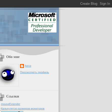
Обо мне
force
Просмотреть профиль
Ссылки
mouseExtender
Калькулятор размеров мониторов