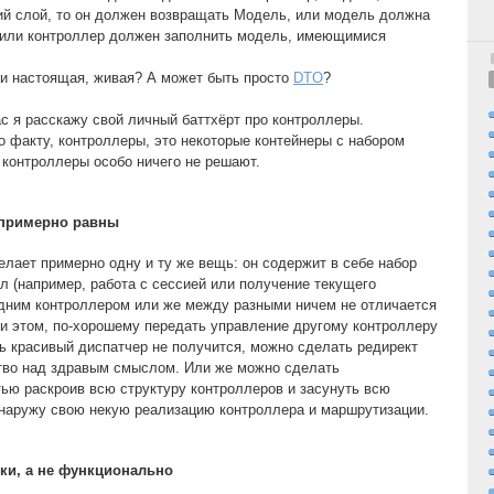
ий слой, то он должен возвращать Модель, или модель должна
, или контроллер должен заполнить модель, имеющимися
и настоящая, живая? А может быть просто
DTO
?
ас я расскажу свой личный баттхёрт про контроллеры.
о факту, контроллеры, это некоторые контейнеры с набором
е контроллеры особо ничего не решают.
 примерно равны
лает примерно одну и ту же вещь: он содержит в себе набор
л (например, работа с сессией или получение текущего
одним контроллером или же между разными ничем не отличается
при этом, по-хорошему передать управление другому контроллеру
ть красивый диспатчер не получится, можно сделать редирект
ство над здравым смыслом. Или же можно сделать
ью раскроив всю структуру контроллеров и засунуть всю
в наружу свою некую реализацию контроллера и маршрутизации.
ки, а не функционально