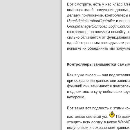
Вот смотрите, есть у нас класс
Use
пользователей, получение данных,
делаем приложение, контроллеры
UserAdministrationController
и испол
GroupManagerContoller, LoginControl
контроллер, но получим помойку, 
сильно отличается от функционала
одной стороны мы раскидываем раб
попытке их объединить мы получае
Контроллеры занимаются самы
Как я уже писал — они подготавли
при сохранении данных они занима
функций они занимаются подготовк
в одном месте кучу небольших фу
нехорошо.
Вот такая вот подлость с этими ко
настолько светлый ум.
Но если 
утащить всю логику в некое WebAP
получением и сохранением данных,