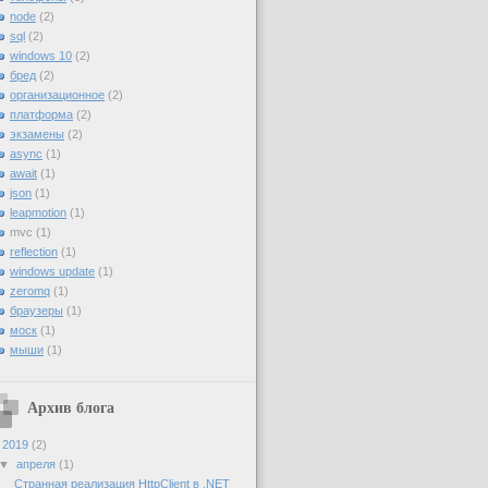
node
(2)
sql
(2)
windows 10
(2)
бред
(2)
организационное
(2)
платформа
(2)
экзамены
(2)
async
(1)
await
(1)
json
(1)
leapmotion
(1)
mvc
(1)
reflection
(1)
windows update
(1)
zeromq
(1)
браузеры
(1)
моск
(1)
мыши
(1)
Архив блога
▼
2019
(2)
▼
апреля
(1)
Странная реализация HttpClient в .NET