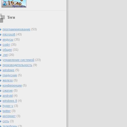
Теги
программирование
(53)
microsoft
(43)
индусы
(35)
софт
(35)
общее
(31)
.net
(26)
управление системой
(23)
производительность
(9)
windows
(5)
градусник
(5)
железо
(5)
конференции
(5)
сжатие
(5)
android
(4)
windows 8
(4)
hyper-v
(3)
twitter
(3)
интернет
(3)
сеть
(3)
телефоны
(3)