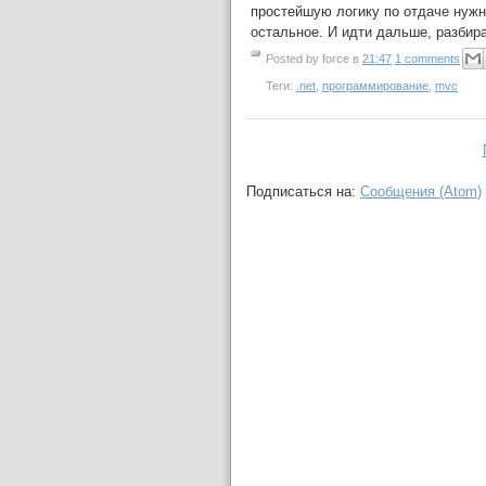
простейшую логику по отдаче нужн
остальное. И идти дальше, разбира
Posted by
force
в
21:47
1 comments
Теги:
.net
,
программирование
,
mvc
Подписаться на:
Сообщения (Atom)