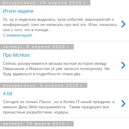
воскресенье, 18 апреля 2010 г.
Итоги недели
›
Ух, ну и неделька выдалась, куча событий, мероприятий и
конференций, грех не написать про всё это. Итак, началась
она с того, что в понеде...
1 комментарий:
четверг, 8 апреля 2010 г.
Про McHost
›
Сейчас раскручивается весьма мутная история между
Оверсаном и Макхостом (я уже запасся попкорном). Не
буду вдаваться в подробности спора дву...
воскресенье, 4 апреля 2010 г.
4.04
›
Сегодня не только Пасха , но и более IT-шный праздник, а
именно День Web-программиста . Также празднуют все
причастные разработчики, кодеры ...
четверг, 25 марта 2010 г.