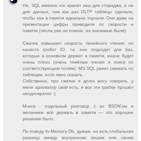
Не, SQL именно что хранит кеш для стораджа, а не
для данных, они как раз OLTP таблицы сделали,
чтобы они в памяти идеально торчали. Они даже на
презентации цифры приводили по скорости и
памяти (числа уже не помню, но значимые были).
Сжатие повышает скорость линейного чтения, но
начисто гробит IO, т.е. оно подходит для баз,
которые в основном держат в памяти, иначе будет
очень плохо (очень тяжёлые чтения и поиск по
соответствующим полям). MS SQL умеет сжимать по
таблицам, если явно сказать.
Собственно, про сжатие я долго могу говорить, у
меня архиватор свой есть, я все эти грабли прошёл
неоднократно :)
Монга - отдельный разговор, с их BSON'ом и
желанием всё держать в памяти — это хорошее
решение было.
По поводу In-Memory Db, думаю, но есть глобальная
разница между внутренним кешем или своим