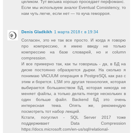
целиком. Тут весьма хорошо проседает перфоманс.
Если мы используем аналог Eventual Consistency, то
нам чуть легче, если нет — то куча геморроя.
Denis Gladkikh
1 марта 2018 г. в 19:34
Согласен, это не так все просто. И когда я говорю
про компрессию, я имею ввиду не только
компрессию на базе словарей, но и column
compression.
И все примерно так, как ты говоришь - да, в БД на
диске постоянно образуются дырки. На сколько я
понимаю VACUUM операция в PostgreSQL как раз с
этим и борется. LSM это другая технология, которая
выбирается большинством БД, которая никогда не
меняет файлы, а только делать merge нескольких в
один больше файл. Backend БД это очень
интересная тема. Опять же, рекомендую
посмотреть тот набор лекций.
Кстати, погуглил - SQL Server 2017 тоже
поддерживает Data Compression
https://docs.microsoft.com/en-us/sql/relational-