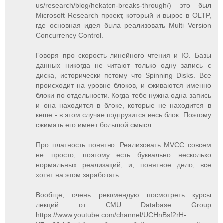
us/research/blog/hekaton-breaks-through/) это был
Microsoft Research проект, который и вырос в OLTP,
где основная идея была реализовать Multi Version
Concurrency Control.
Говоря про скорость линейного чтения и IO. Базы
данных никогда не читают только одну запись с
диска, исторически потому что Spinning Disks. Все
происходит на уровне блоков, и сживаются именно
блоки по отдельности. Когда тебе нужна одна запись
и она находится в блоке, которые не находится в
кеше - в этом случае подгрузится весь блок. Поэтому
сжимать его имеет большой смысл.
Про платность понятно. Реализовать MVCC совсем
не просто, поэтому есть буквально несколько
нормальных реализаций, и, понятное дело, все
хотят на этом заработать.
Вообще, очень рекомендую посмотреть курсы
лекций от CMU Database Group
https://www.youtube.com/channel/UCHnBsf2rH-