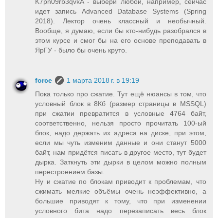
K7pn09rb3qvkA - выбери любой, например, сейчас
идет запись Advanced Database Systems (Spring
2018). Лектор очень классный и необычный.
Вообще, я думаю, если бы кто-нибудь разобрался в
этом курсе и смог бы на его основе преподавать в
ЯрГУ - было бы очень круто.
force
1 марта 2018 г. в 19:19
Пока только про сжатие. Тут ещё нюансы в том, что
условный блок в 8Кб (размер страницы в MSSQL)
при сжатии превратится в условные 4764 байт,
соответственно, нельзя просто прочитать 100-ый
блок, надо держать их адреса на диске, при этом,
если мы чуть изменим данные и они станут 5000
байт, нам придётся писать в другое место, тут будет
дырка. Заткнуть эти дырки в целом можно полным
перестроением базы.
Ну и сжатие по блокам приводит к проблемам, что
сжимать мелкие объёмы очень неэффективно, а
большие приводят к тому, что при изменении
условного бита надо перезаписать весь блок