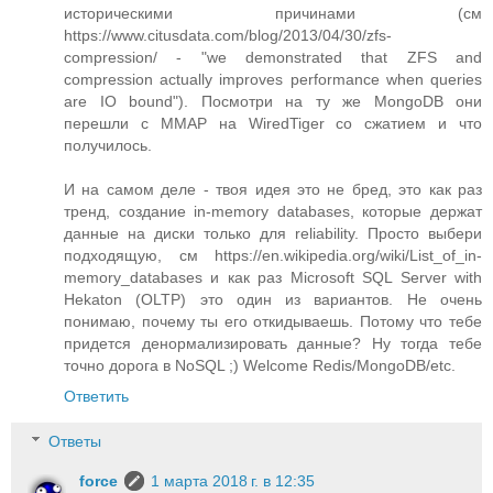
историческими причинами (см
https://www.citusdata.com/blog/2013/04/30/zfs-
compression/ - "we demonstrated that ZFS and
compression actually improves performance when queries
are IO bound"). Посмотри на ту же MongoDB они
перешли с MMAP на WiredTiger со сжатием и что
получилось.
И на самом деле - твоя идея это не бред, это как раз
тренд, создание in-memory databases, которые держат
данные на диски только для reliability. Просто выбери
подходящую, см https://en.wikipedia.org/wiki/List_of_in-
memory_databases и как раз Microsoft SQL Server with
Hekaton (OLTP) это один из вариантов. Не очень
понимаю, почему ты его откидываешь. Потому что тебе
придется денормализировать данные? Ну тогда тебе
точно дорога в NoSQL ;) Welcome Redis/MongoDB/etc.
Ответить
Ответы
force
1 марта 2018 г. в 12:35