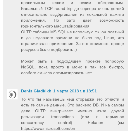
правильным кешем и неким абстрактным.
Банальный TCP round-trip до сервера очень долгий
относительно выдёргивания из локальной памяти
приложения. Но зато даёт возможность
горизонтального масштабирования.
OLTP таблицы MS SQL не использую т.к. он платный
и до недавнего времени не было под Linux, что
ограничивало применение. За его стоимость проще
ресурсов было подбросить :)
Может быть в подходящем проекте попробую
NoSQL, пока просто в моих и так всё быстро,
особого смысла оптимизировать нет.
Denis Gladkikh
1 марта 2018 г. в 18:51
То что ты называешь кеш стораджа это отчасти и
есть те самые данные. Это backend DB. И на самом
деле OLTP выигрывает именно из-за другой
реализации transactions (или в терминах
concurrency control). Hekaton (см
https://www.microsoft.com/en-