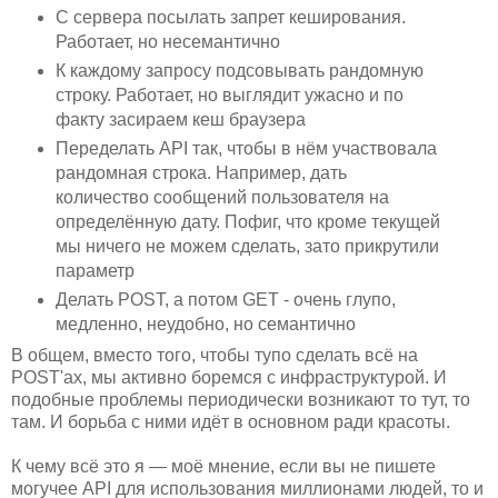
С сервера посылать запрет кеширования.
Работает, но несемантично
К каждому запросу подсовывать рандомную
строку. Работает, но выглядит ужасно и по
факту засираем кеш браузера
Переделать API так, чтобы в нём участвовала
рандомная строка. Например, дать
количество сообщений пользователя на
определённую дату. Пофиг, что кроме текущей
мы ничего не можем сделать, зато прикрутили
параметр
Делать POST, а потом GET - очень глупо,
медленно, неудобно, но семантично
В общем, вместо того, чтобы тупо сделать всё на
POST'ах, мы активно боремся с инфраструктурой. И
подобные проблемы периодически возникают то тут, то
там. И борьба с ними идёт в основном ради красоты.
К чему всё это я — моё мнение, если вы не пишете
могучее API для использования миллионами людей, то и