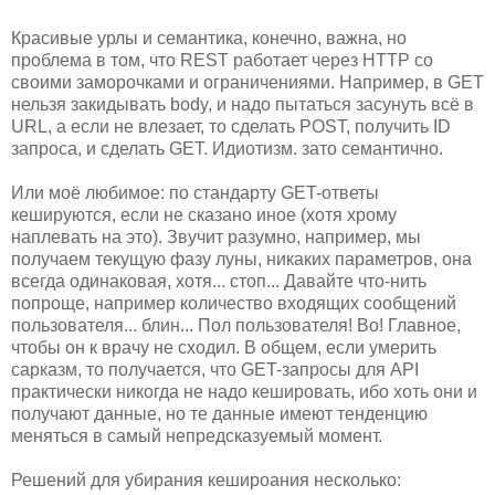
Красивые урлы и семантика, конечно, важна, но
проблема в том, что REST работает через HTTP со
своими заморочками и ограничениями. Например, в GET
нельзя закидывать body, и надо пытаться засунуть всё в
URL, а если не влезает, то сделать POST, получить ID
запроса, и сделать GET. Идиотизм. зато семантично.
Или моё любимое: по стандарту GET-ответы
кешируются, если не сказано иное (хотя хрому
наплевать на это). Звучит разумно, например, мы
получаем текущую фазу луны, никаких параметров, она
всегда одинаковая, хотя... стоп... Давайте что-нить
попроще, например количество входящих сообщений
пользователя... блин... Пол пользователя! Во! Главное,
чтобы он к врачу не сходил. В общем, если умерить
сарказм, то получается, что GET-запросы для API
практически никогда не надо кешировать, ибо хоть они и
получают данные, но те данные имеют тенденцию
меняться в самый непредсказуемый момент.
Решений для убирания кешироания несколько: