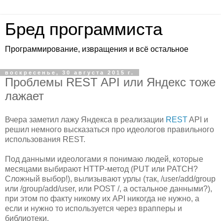
Бред программиста
Программирование, извращения и всё остальное
воскресенье, 30 августа 2015 г.
Проблемы REST API или Яндекс тоже
лажает
Вчера заметил лажу Яндекса в реализации
REST
API и
решил немного высказаться про идеологов правильного
использования REST.
Под данными идеологами я понимаю людей, которые
месяцами выбирают HTTP-метод (PUT или PATCH?
Сложный выбор!), вылизывают урлы (так, /user/add/group
или /group/add/user, или POST /, а остальное данными?),
при этом по факту никому их API никогда не нужно, а
если и нужно то используется через врапперы и
библиотеки.