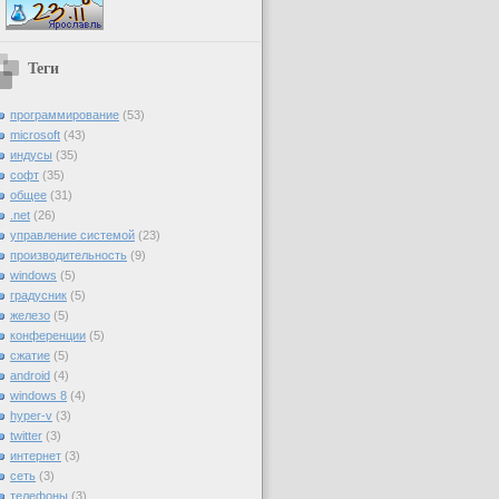
Теги
программирование
(53)
microsoft
(43)
индусы
(35)
софт
(35)
общее
(31)
.net
(26)
управление системой
(23)
производительность
(9)
windows
(5)
градусник
(5)
железо
(5)
конференции
(5)
сжатие
(5)
android
(4)
windows 8
(4)
hyper-v
(3)
twitter
(3)
интернет
(3)
сеть
(3)
телефоны
(3)