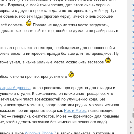
ть. Впрочем, с моей точки зрения, для этого очень хорошо
орвали с другого проекта и дали потестировать чужой код. Тут
м объёме, ибо эти гады (программеры), имеют очень хорошее
ы всё сломать.
Правда не надо их этим часто загружать,
ё делать как неважный тестер, особо не думая и не разбираясь в
сказал про качества тестера, необходимые для полноценной и
очень весел и интересен, правда больше для тестировщиков. Ну
 тоже узнал, в какие больные места можно бить тестеров
бсолютно ни про что, пропустим его
митрия Андреева
где он рассказал про средства для отладки и
ующие в студии. К сожалению, он плохо знает решарпер, что
светил целый пласт возможностей по улучшению кода, без
Ну и некоторые моменты, вроде политики редких могучих чекинов
ассказал про интересные вещи как
Pex и Moles
, позволяющие
(Pex — генерилка юнит-тестов, Moles — фреймворк для подмены
е, чтобы делать заглушки без изменения основного кода).
овинок в мире
Windows Phone 7
и запись подкаста, о котором я