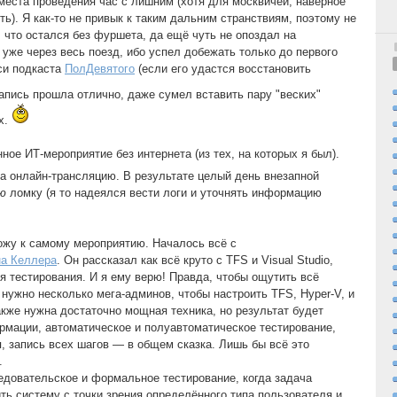
 места проведения час с лишним (хотя для москвичей, наверное
ть). Я как-то не привык к таким дальним странствиям, поэтому не
, что остался без фуршета, да ещё чуть не опоздал на
 уже через весь поезд, ибо успел добежать только до первого
иси подкаста
ПолДевятого
(если его удастся восстановить
Запись прошла отлично, даже сумел вставить пару "веских"
х.
ное ИТ-мероприятие без интернета (из тех, на которых я был).
а онлайн-трансляцию. В результате целый день внезапной
ю
ломку (я то надеялся вести логи и уточнять информацию
ожу к самому мероприятию. Началось всё с
а Келлера
. Он рассказал как всё круто с TFS и Visual Studio,
я тестирования. И я ему верю! Правда, чтобы ощутить всё
нужно несколько мега-админов, чтобы настроить TFS, Hyper-V, и
кже нужна достаточно мощная техника, но результат будет
мации, автоматическое и полуавтоматическое тестирование,
, запись всех шагов — в общем сказка. Лишь бы всё это
.
едовательское и формальное тестирование, когда задача
ить систему с точки зрения определённого типа пользователя и