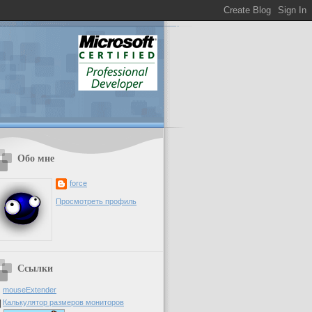
Обо мне
force
Просмотреть профиль
Ссылки
mouseExtender
Калькулятор размеров мониторов