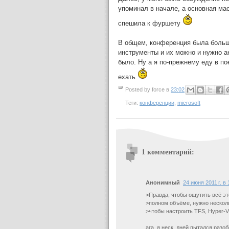
упоминал в начале, а основная мас
спешила к фуршету
В общем, конференция была больше
инструменты и их можно и нужно а
было. Ну а я по-прежнему еду в по
ехать
Posted by
force
в
23:02
Теги:
конференции
,
microsoft
1 комментарий:
Анонимный
24 июня 2011 г. в 
>Правда, чтобы ощутить всё эт
>полном объёме, нужно нескол
>чтобы настроить TFS, Hyper-V
ага. я неск. дней пытался разо