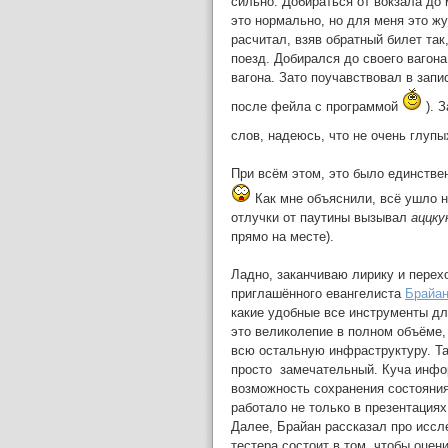
сильно. Добираться от вокзала до
это нормально, но для меня это жу
расчитал, взяв обратный билет так
поезд. Добирался до своего вагона
вагона. Зато поучавствовал в зап
после фейла с программой
). 
слов, надеюсь, что не очень глупы
При всём этом, это было единствен
Как мне объяснили, всё ушло н
отлучки от паутины вызывал
аццку
прямо на месте).
Ладно, заканчиваю лирику и перех
приглашённого евангелиста
Брайан
какие удобные все инструменты дл
это великолепие в полном объёме, 
всю остальную инфраструктуру. Та
просто замечательный. Куча инфор
возможность сохранения состояния
работало не только в презентациях
Далее, Брайан рассказал про иссл
тестера состоит в том, чтобы оцен