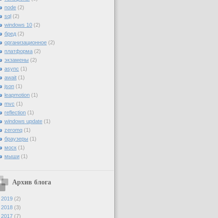
node
(2)
sql
(2)
windows 10
(2)
бред
(2)
организационное
(2)
платформа
(2)
экзамены
(2)
async
(1)
await
(1)
json
(1)
leapmotion
(1)
mvc
(1)
reflection
(1)
windows update
(1)
zeromq
(1)
браузеры
(1)
моск
(1)
мыши
(1)
Архив блога
►
2019
(2)
►
2018
(3)
►
2017
(7)