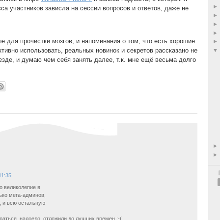
са участников зависла на сессии вопросов и ответов, даже не
 для прочистки мозгов, и напоминания о том, что есть хорошие
ктивно использовать, реальных новинок и секретов рассказано не
езде, и думаю чем себя занять далее, т.к. мне ещё весьма долго
11:35
о великолепие в
ько мега-админов,
, и всю остальную
браться, надоело. отложили до лучших времен :-(