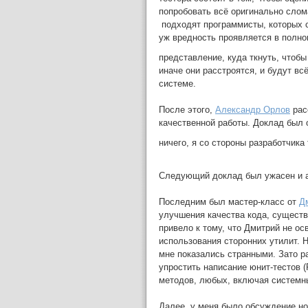
попробовать всё оригинально слома
подходят программисты, которых с
уж вредность проявляется в полно
представление, куда ткнуть, чтоб
иначе они расстроятся, и будут вс
системе.
После этого,
Александр Орлов
рас
качественной работы. Доклад был 
ничего, я со стороны разработчика
Следующий доклад был ужасен и а
Последним был мастер-класс от
Д
улучшения качества кода, существ
привело к тому, что Дмитрий не о
использования сторонних утилит. 
мне показались странными. Зато р
упростить написание юнит-тестов 
методов, любых, включая системны
Далее, у меня было обсуждение н