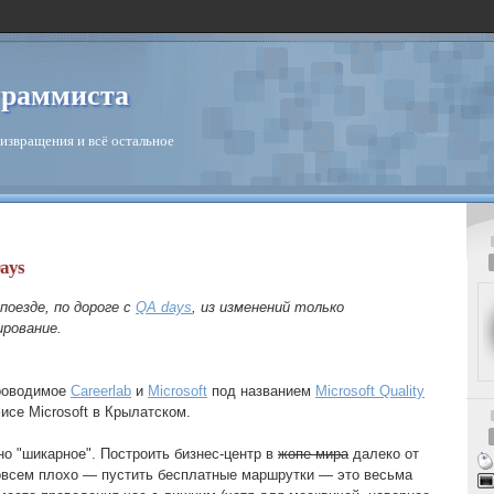
граммиста
извращения и всё остальное
ays
поезде, по дороге с
QA days
, из изменений только
рование.
проводимое
Careerlab
и
Microsoft
под названием
Microsoft Quality
исе Microsoft в Крылатском.
но "шикарное". Построить бизнес-центр в
жопе мира
далеко от
совсем плохо — пустить бесплатные маршрутки — это весьма