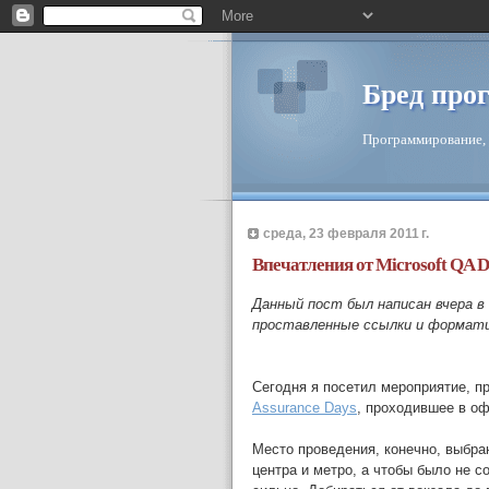
Бред про
Программирование, 
среда, 23 февраля 2011 г.
Впечатления от Microsoft QA D
Данный пост был написан вчера в 
проставленные ссылки и формати
Сегодня я посетил мероприятие, 
Assurance Days
, проходившее в оф
Место проведения, конечно, выбра
центра и метро, а чтобы было не 