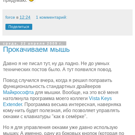
придумаю.
force
в
12:24
1 комментарий:
Поделиться
среда, 22 апреля 2009 г.
Прокачиваем мышь
Давно я не писал тут, ну да ладно. Не до умных
технических постов было. А тут появился повод.
Повод случился вчера, когда я решил поправить
функциональность стандартных драйверов
Майкрософта
для мышки. Вообще, на это всё меня
натолкнула программа моего коллеги
Vista Keys
Extender
. Программа весьма интересная, наверняка
кому-нить будет полезная, ибо позволяет управлять
окнами с клавиатуры "как в семёрке".
Но я для управления окнами уже давно использую
мышку. А именно, одну из боковых кнопок (которая по