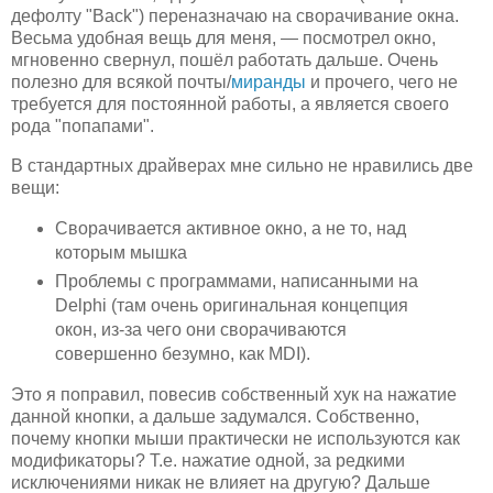
дефолту "Back") переназначаю на сворачивание окна.
Весьма удобная вещь для меня, — посмотрел окно,
мгновенно свернул, пошёл работать дальше. Очень
полезно для всякой почты/
миранды
и прочего, чего не
требуется для постоянной работы, а является своего
рода "попапами".
В стандартных драйверах мне сильно не нравились две
вещи:
Сворачивается активное окно, а не то, над
которым мышка
Проблемы с программами, написанными на
Delphi (там очень оригинальная концепция
окон, из-за чего они сворачиваются
совершенно безумно, как MDI).
Это я поправил, повесив собственный хук на нажатие
данной кнопки, а дальше задумался. Собственно,
почему кнопки мыши практически не используются как
модификаторы? Т.е. нажатие одной, за редкими
исключениями никак не влияет на другую? Дальше