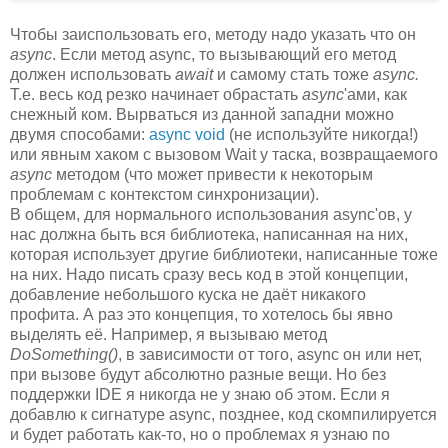
Чтобы заиспользовать его, методу надо указать что он
async
. Если метод async, то вызывающий его метод
должен использовать
await
и самому стать тоже
async.
Т.е. весь код резко начинает обрастать
async
'ами, как
снежный ком. Вырваться из данной западни можно
двумя способами:
async void
(не используйте никогда!)
или явным хаком с вызовом Wait у таска, возвращаемого
async
методом (что может привести к некоторым
проблемам с контекстом синхронизации).
В общем, для нормального использования async'ов, у
нас должна быть вся библиотека, написанная на них,
которая использует другие библиотеки, написанные тоже
на них. Надо писать сразу весь код в этой концепции,
добавление небольшого куска не даёт никакого
профита. А раз это концепция, то хотелось бы явно
выделять её. Например, я вызываю метод
DoSomething()
, в зависимости от того, async он или нет,
при вызове будут абсолютно разные вещи. Но без
поддержки IDE я никогда не у знаю об этом. Если я
добавлю к сигнатуре async, позднее, код скомпилируется
и будет работать как-то, но о проблемах я узнаю по