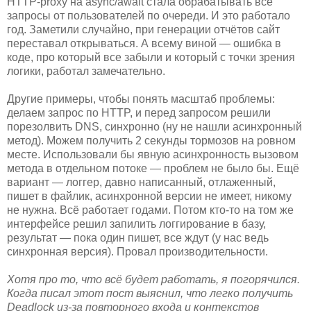
HTTP-proxy на async/await стала обрабатывать все
запросы от пользователей по очереди. И это работало
год. Заметили случайно, при генерации отчётов сайт
переставал открываться. А всему виной — ошибка в
коде, про который все забыли и который с точки зрения
логики, работал замечательно.
Другие примеры, чтобы понять масштаб проблемы:
делаем запрос по HTTP, и перед запросом решили
порезолвить DNS, синхронно (ну не нашли асинхронный
метод). Можем получить 2 секунды тормозов на ровном
месте. Использовали бы явную асинхронность вызовом
метода в отдельном потоке — проблем не было бы. Ещё
вариант — логгер, давно написанный, отлаженный,
пишет в файлик, асинхронной версии не имеет, никому
не нужна. Всё работает годами. Потом кто-то на том же
интерфейсе решил запилить логгирование в базу,
результат — пока один пишет, все ждут (у нас ведь
синхронная версия). Провал производительности.
Хотя про то, что всё будет работать, я погорячился.
Когда писал этот пост выяснил, что легко получить
Deadlock из-за повторного входа и контекстов