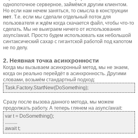
однопоточное серверное, займёмся другим клиентом.
Но если нам нечем заняться, то смысла в конструкции
нет
. Т.е. если мы сделали отдельный поток для
пользователя и ждём когда скачается файл, чтобы что-то
сделать. Мы не выиграем ничего от использования
async/await. Просто будем использовать как небольшой
синтаксический сахар с гигантcкой работой под капотом
не по делу.
2. Неявная точка асинхронности
Когда мы вызываем асинхронный метод, мы не знаем,
когда он реально перейдёт в асинхронность. Другими
словами, возьмём стандартный подход:
Task.Factory.StartNew(DoSomething);
Сразу после вызова данного метода, мы можем
продолжать работу. А теперь глянем на async/await:
var t = DoSomething();
..........
await t;