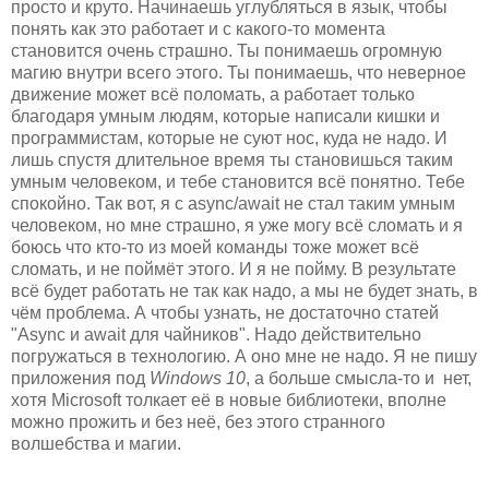
просто и круто. Начинаешь углубляться в язык, чтобы
понять как это работает и с какого-то момента
становится очень страшно. Ты понимаешь огромную
магию внутри всего этого. Ты понимаешь, что неверное
движение может всё поломать, а работает только
благодаря умным людям, которые написали кишки и
программистам, которые не суют нос, куда не надо. И
лишь спустя длительное время ты становишься таким
умным человеком, и тебе становится всё понятно. Тебе
спокойно. Так вот, я с async/await не стал таким умным
человеком, но мне страшно, я уже могу всё сломать и я
боюсь что кто-то из моей команды тоже может всё
сломать, и не поймёт этого. И я не пойму. В результате
всё будет работать не так как надо, а мы не будет знать, в
чём проблема. А чтобы узнать, не достаточно статей
"Async и await для чайников". Надо действительно
погружаться в технологию. А оно мне не надо. Я не пишу
приложения под
Windows 10
, а больше смысла-то и нет,
хотя Microsoft толкает её в новые библиотеки, вполне
можно прожить и без неё, без этого странного
волшебства и магии.