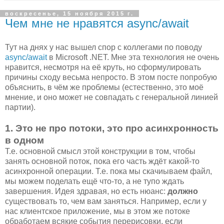
воскресенье, 15 ноября 2015 г.
Чем мне не нравятся async/await
Тут на днях у нас вышел спор с коллегами по поводу
async/await
в Microsoft .NET. Мне эта технология не очень
нравится, несмотря на её круть, но сформулировать
причины сходу весьма непросто. В этом посте попробую
объяснить, в чём же проблемы (естественно, это моё
мнение, и оно может не совпадать с генеральной линией
партии).
1. Это не про потоки, это про асинхронность
в одном
Т.е. основной смысл этой конструкции в том, чтобы
занять основной поток, пока его часть ждёт какой-то
асинхронной операции. Т.е. пока мы скачиываем файл,
мы можем поделать ещё что-то, а не тупо ждать
завершения. Идея здравая, но есть нюанс:
должно
существовать то, чем вам заняться. Например, если у
нас клиентское приложение, мы в этом же потоке
обработаем всякие события перерисовки, если