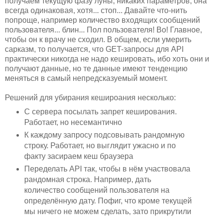
получаем текущую фазу луны, никаких параметров, она
всегда одинаковая, хотя... стоп... Давайте что-нить
попроще, например количество входящих сообщений
пользователя... блин... Пол пользователя! Во! Главное,
чтобы он к врачу не сходил. В общем, если умерить
сарказм, то получается, что GET-запросы для API
практически никогда не надо кешировать, ибо хоть они и
получают данные, но те данные имеют тенденцию
меняться в самый непредсказуемый момент.
Решений для убирания кешироания несколько:
С сервера посылать запрет кеширования.
Работает, но несемантично
К каждому запросу подсовывать рандомную
строку. Работает, но выглядит ужасно и по
факту засираем кеш браузера
Переделать API так, чтобы в нём участвовала
рандомная строка. Например, дать
количество сообщений пользователя на
определённую дату. Пофиг, что кроме текущей
мы ничего не можем сделать, зато прикрутили