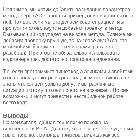
Например, мы хотим добавить валидацию параметров
метода через AOP, простой пример, они не должны быть
null. Так вот, если мы это делаем кодогенрацией, мы
пропустим слово async и добавим провеку в метод.
Вызывающий код упадёт на вызове метода. Если же мы
добавим проверку вручную, то на слове
await
(да, это
мой любимый пример с эксепшенами, раз я его
разобрал). При этом не обязательно использовать
кодогенерацию, достаточно просто наследования.
Т.е. если программист пишет код а асинками и авейтами
и не использует хитрые средства, он может никогда не
знать, что концептуально допустимы различные
ситуации, потому что они просто не возникают. Но они
возможны, и могут привести к нестабильной работе
всего кода.
Выводы
На мой взгляд, данная технология похожа на
внутренности Perl'а. Для тех, кто не знает этот чудесный
язык, поясню: смотришь примеры, видишь как всё