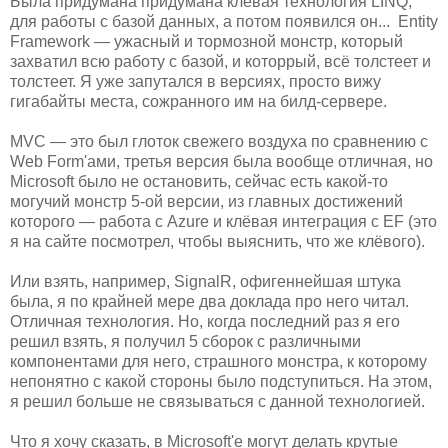
Была придумана придумана клёвая технология LINQ,
для работы с базой данных, а потом появился он... Entity
Framework — ужасный и тормозной монстр, который
захватил всю работу с базой, и которрый, всё толстеет и
толстеет. Я уже запутался в версиях, просто вижу
гигабайты места, сожранного им на билд-сервере.
MVC — это был глоток свежего воздуха по сравнению с
Web Form'ами, третья версия была вообще отличная, но
Microsoft было не остановить, сейчас есть какой-то
могучий монстр 5-ой версии, из главных достижений
которого — работа с Azure и клёвая интеграция с EF (это
я на сайте посмотрел, чтобы выяснить, что же клёвого).
Или взять, например, SignalR, офигеннейшая штука
была, я по крайней мере два доклада про него читал.
Отличная технология. Но, когда последний раз я его
решил взять, я получил 5 сборок с различными
компонентами для него, страшного монстра, к которому
непонятно с какой стороны было подступиться. На этом,
я решил больше не связываться с данной технологией.
Что я хочу сказать, в Microsoft'е могут делать крутые