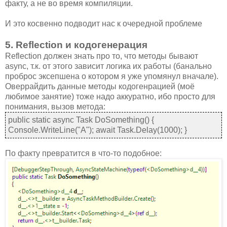
факту, а не во время компиляции.
И это косвенно подводит нас к очередной проблеме
5. Reflection и кодогенерация
Reflection должен знать про то, что методы бывают
async, т.к. от этого зависит логика их работы (банально
проброс эксепшена о котором я уже упомянул вначале).
Оверрайдить данные методы кодогенрацией (моё
любимое занятие) тоже надо аккуратно, ибо просто для
понимания, вызов метода:
public static async Task DoSomething() {
Console.WriteLine("A"); await Task.Delay(1000); }
По факту превратится в что-то подобное: