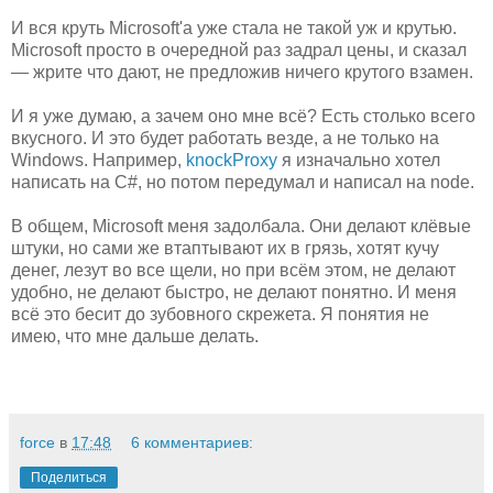
И вся круть Microsoft'а уже стала не такой уж и крутью.
Microsoft просто в очередной раз задрал цены, и сказал
— жрите что дают, не предложив ничего крутого взамен.
И я уже думаю, а зачем оно мне всё? Есть столько всего
вкусного. И это будет работать везде, а не только на
Windows. Например,
knockProxy
я изначально хотел
написать на C#, но потом передумал и написал на node.
В общем, Microsoft меня задолбала. Они делают клёвые
штуки, но сами же втаптывают их в грязь, хотят кучу
денег, лезут во все щели, но при всём этом, не делают
удобно, не делают быстро, не делают понятно. И меня
всё это бесит до зубовного скрежета. Я понятия не
имею, что мне дальше делать.
force
в
17:48
6 комментариев:
Поделиться