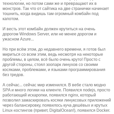
технологии, но потом сами же и превращают их в
монстров. Так что от сайтика на две странички начинает
тошнить, когда видишь там огромный комбайн под
капотом.
И весть этот комбайн должен крутиться на очень
дорогом Windows Server, или не менее дорогом и
ужасном Azure...
Но при всём этом, до недавнего времени, я готов был
мириться со всем этим, ведь несмотря на некоторые
проблемы, в целом, всё было очень круто! Просто с
другой стороны, стоял зоопарк линухов со своими
косяками, проблемами, и языками программирования
без тредов.
А сейчас... сейчас мир изменился. В вебе стало модно
SPA и много логики на клиенте. Появился nodejs, просто
работающий искаропки, появился nginx, который
позволил замаскировать косяки линуксовых приложений
через балансировку, появилось куча дешёвых и крутых
Linux-хостингов (привет, DigitalOcean!), появился Docker.