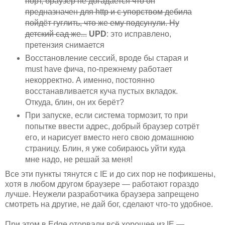
порт, браузер не догадается что он
предназначен для http и с упорством дебила
пойдёт гуглить, что же ему подсунули. Ну
детский сад же...
UPD
: это исправлено,
претензия снимается
Восстановление сессий, вроде бы старая и
must have фича, по-прежнему работает
некорректно. А именно, постоянно
восстанавливается куча пустых вкладок.
Откуда, блин, он их берёт?
При запуске, если система тормозит, то при
попытке ввести адрес, добрый браузер сотрёт
его, и нарисует вместо него свою домашнюю
страницу. Блин, я уже собираюсь уйти куда
мне надо, не решай за меня!
Все эти пункты тянутся с IE и до сих пор не пофикшены,
хотя в любом другом браузере — работают гораздо
лучше. Неужели разработчика браузера запрещено
смотреть на другие, не дай бог, сделают что-то удобное.
При этом в Edge оторвали всё хорошее из IE —