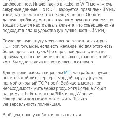
шифрованное. Иначе, где-то в кафе по WiFi могут утечь
секурные данные. Но RDP шифруется, правильный VNC
тоже, так что для них это не существенно. Обойти
данную проблему можно созданием ручного туннеля, но
тогда придётся настраивать клиента, что совершенно не
подходит в плане удобства (уж лучше честный VPN).
Также, данную штуку можно использовать как хитрый
TCP port forwarder, если есть желание, но для этого есть
более простые штуки. Что ещё с ней делать, пока не
придумал, но в принципе это не важно, главное, чтобы
хотя бы одна задача выполнялась на отлично.
Для тулзени выбрал лицензию
MIT
, для работы нужен
node, и какой-нить сервер с мордой наружу (нужен
прямой открытый TCP порт). Веб-часть может при
необходимости жить через proxy, хотя больше любит
напрямую. Работает и под *NIX и под Windows.
Наверное и под маком может жить. Так что
универсальность полнейшая.
В общем, прошу любить и пользоваться.