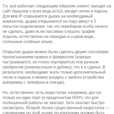
Т.е. всё работает следующим образом: клиент заходит на
сайт (браузер у всех ведь есть!), вводит логин и пароль.
Для
его
IP открывается дырка на необходимый
компьютер, дырка открывается на пару минут и 5
попыток подключения, так что перебором особо ничего
не сделать, даже если пассивно слушать трафик
(пароль, естественно не передаю в сыром виде,
сплошные солёные хеши).
Открытие дырки можно было сделать двумя способами:
прописыванием правил в фаирволле (хорошо
настраивается, но плохо портируется) или ручным
пробросом (универсально и дубово), что я и сделал. В
результате, необходимо знать только дополнительный
логин и пароль и можно входить с любого устройства
(например с телефона в поезде).
Но, естественно, есть недостатки, например, доступ
только на один порт (я предпочитаю RDP), что для
полноценной работы не хватает. Зато хватает быстро
посмотреть. Второй, более существенный недостаток —
соединение по этой дырке по-хорошему должно быть