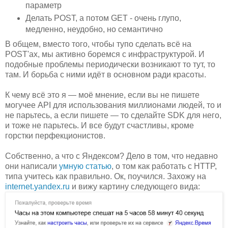
параметр
Делать POST, а потом GET - очень глупо,
медленно, неудобно, но семантично
В общем, вместо того, чтобы тупо сделать всё на
POST'ах, мы активно боремся с инфраструктурой. И
подобные проблемы периодически возникают то тут, то
там. И борьба с ними идёт в основном ради красоты.
К чему всё это я — моё мнение, если вы не пишете
могучее API для использования миллионами людей, то и
не парьтесь, а если пишете — то сделайте SDK для него,
и тоже не парьтесь. И все будут счастливы, кроме
горстки перфекционистов.
Собственно, а что с Яндексом? Дело в том, что недавно
они написали
умную статью
, о том как работать с HTTP,
типа учитесь как правильно. Ок, поучился. Захожу на
internet.yandex.ru
и вижу картину следующего вида: