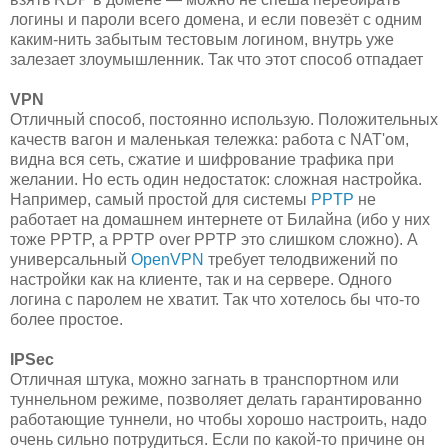
логины и пароли всего домена, и если повезёт с одним
каким-нить забытым тестовым логином, внутрь уже
залезает злоумышленник. Так что этот способ отпадает
VPN
Отличный способ, постоянно использую. Положительных
качеств вагон и маленькая тележка: работа с NAT'ом,
видна вся сеть, сжатие и шифрование трафика при
желании. Но есть один недостаток: сложная настройка.
Например, самый простой для системы
PPTP
не
работает на домашнем интернете от Билайна (ибо у них
тоже PPTP, а PPTP over PPTP это слишком сложно). А
универсальный
OpenVPN
требует телодвижений по
настройки как на клиенте, так и на сервере. Одного
логина с паролем не хватит. Так что хотелось бы что-то
более простое.
IPSec
Отличная штука, можно загнать в транспортном или
туннельном режиме, позволяет делать гарантированно
работающие туннели, но чтобы хорошо настроить, надо
очень сильно потрудиться. Если по какой-то причине он