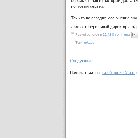
сервис от mail.ru, который достат
почтовый сервер.
Так что на сегодня моё мнение пр
ладно, генеральный директор с ад
Posted by
force
в
22:42
0 comments
Теги:
общее
Следующие
Подписаться на:
Сообщения (Atom)