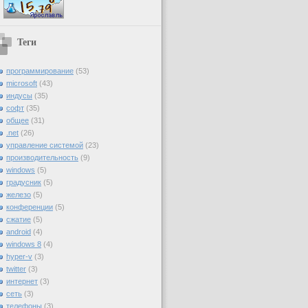
Теги
программирование
(53)
microsoft
(43)
индусы
(35)
софт
(35)
общее
(31)
.net
(26)
управление системой
(23)
производительность
(9)
windows
(5)
градусник
(5)
железо
(5)
конференции
(5)
сжатие
(5)
android
(4)
windows 8
(4)
hyper-v
(3)
twitter
(3)
интернет
(3)
сеть
(3)
телефоны
(3)