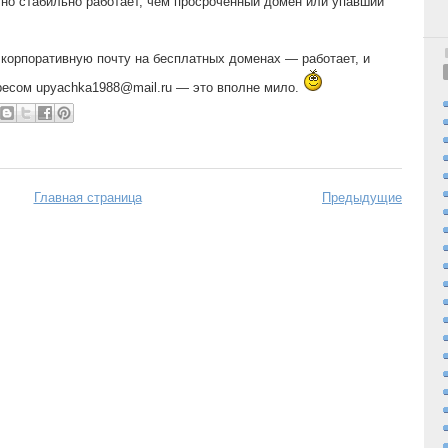
очно стабильно работает, чем просроченный домен или упавший
о корпоративную почту на бесплатных доменах — работает, и
ресом upyachka1988@mail.ru — это вполне мило.
Главная страница
Предыдущие