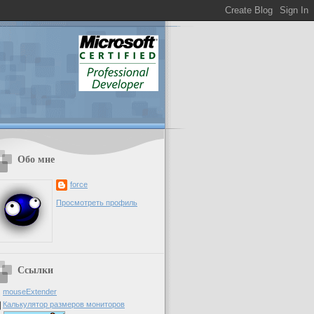
Обо мне
force
Просмотреть профиль
Ссылки
mouseExtender
Калькулятор размеров мониторов