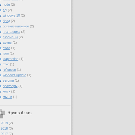
node
(2)
sql
(2)
windows 10
(2)
бред
(2)
организационное
(2)
платформа
(2)
экзамены
(2)
async
(1)
await
(1)
json
(1)
leapmotion
(1)
mvc
(1)
reflection
(1)
windows update
(1)
zeromq
(1)
браузеры
(1)
моск
(1)
мыши
(1)
Архив блога
►
2019
(2)
►
2018
(3)
►
2017
(7)