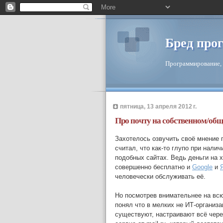
Бред про
Программирование, 
пятница, 13 апреля 2012 г.
Про почту на собственном/об
Захотелось озвучить своё мнение п
считал, что как-то глупо при налич
подобных сайтах. Ведь деньги на хо
совершенно бесплатно и
Google
и
человечески обслуживать её.
Но посмотрев внимательнее на всю 
понял что в мелких не ИТ-организа
существуют, настраивают всё чере