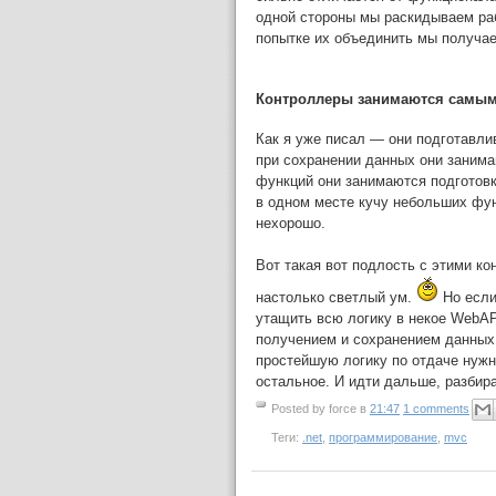
одной стороны мы раскидываем раб
попытке их объединить мы получае
Контроллеры занимаются самы
Как я уже писал — они подготавли
при сохранении данных они занима
функций они занимаются подготовк
в одном месте кучу небольших фу
нехорошо.
Вот такая вот подлость с этими ко
настолько светлый ум.
Но если 
утащить всю логику в некое WebAP
получением и сохранением данных,
простейшую логику по отдаче нужн
остальное. И идти дальше, разбира
Posted by
force
в
21:47
1 comments
Теги:
.net
,
программирование
,
mvc