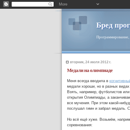
Бред про
Программирование, 
вторник, 24 июля 2012 г.
Медали на олимпиаде
Меня всегда вводила в
когнитивны
медали хороши, но в разных видах
Взять, например, футболистов или
открытия Олимпиады, а заканчиваю
все мучения. При этом какой-нибуд
послушал гимн и забрал медаль. 
Но всё ещё хуже. Возьмём, напри
соревнования: