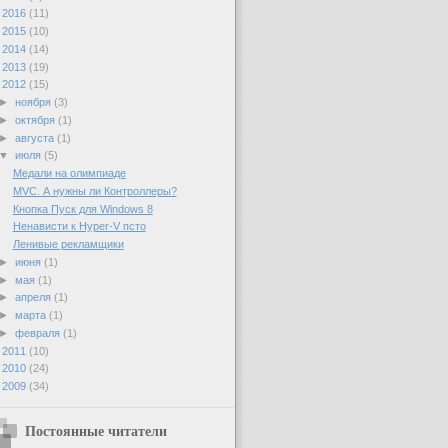
►
2016
(11)
►
2015
(10)
►
2014
(14)
►
2013
(19)
▼
2012
(15)
►
ноября
(3)
►
октября
(1)
►
августа
(1)
▼
июля
(5)
Медали на олимпиаде
MVC. А нужны ли Контроллеры?
Кнопка Пуск для Windows 8
Ненависти к Hyper-V псто
Ленивые рекламщики
►
июня
(1)
►
мая
(1)
►
апреля
(1)
►
марта
(1)
►
февраля
(1)
►
2011
(10)
►
2010
(24)
►
2009
(34)
Постоянные читатели