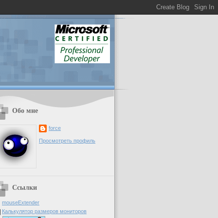
Обо мне
force
Просмотреть профиль
Ссылки
mouseExtender
Калькулятор размеров мониторов