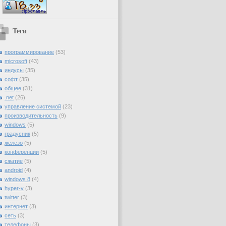
Теги
программирование
(53)
microsoft
(43)
индусы
(35)
софт
(35)
общее
(31)
.net
(26)
управление системой
(23)
производительность
(9)
windows
(5)
градусник
(5)
железо
(5)
конференции
(5)
сжатие
(5)
android
(4)
windows 8
(4)
hyper-v
(3)
twitter
(3)
интернет
(3)
сеть
(3)
телефоны
(3)