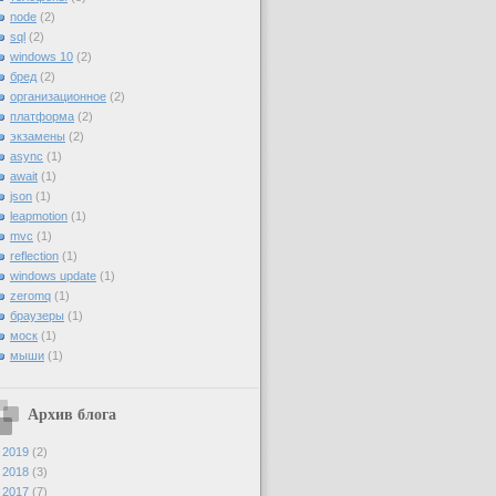
node
(2)
sql
(2)
windows 10
(2)
бред
(2)
организационное
(2)
платформа
(2)
экзамены
(2)
async
(1)
await
(1)
json
(1)
leapmotion
(1)
mvc
(1)
reflection
(1)
windows update
(1)
zeromq
(1)
браузеры
(1)
моск
(1)
мыши
(1)
Архив блога
►
2019
(2)
►
2018
(3)
►
2017
(7)