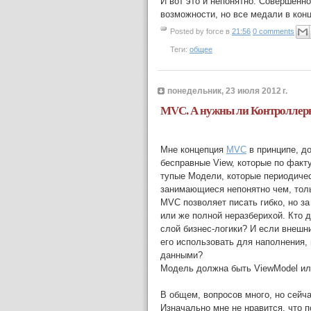
И вот это и непонятно. Совершенн
возможности, но все медали в кон
Posted by
force
в
21:56
0 comments
Теги:
общее
понедельник, 23 июля 2012 г.
MVC. А нужны ли Контроллер
Мне концепция
MVC
в принципе, до
бесправные View, которые по факту
тупые Модели, которые периодичес
занимающиеся непонятно чем, толь
MVC позволяет писать гибко, но з
или же полной неразберихой. Кто 
слой бизнес-логики? И если внешн
его использовать для наполнения
данными?
Модель должна быть ViewModel ил
В общем, вопросов много, но сейч
Изначально мне не нравится, что п