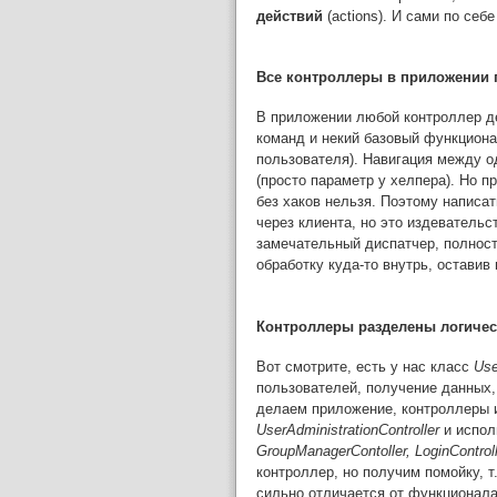
действий
(actions). И сами по себ
Все контроллеры в приложении
В приложении любой контроллер де
команд и некий базовый функциона
пользователя). Навигация между 
(просто параметр у хелпера). Но 
без хаков нельзя. Поэтому написа
через клиента, но это издеватель
замечательный диспатчер, полност
обработку куда-то внутрь, остави
Контроллеры разделены логичес
Вот смотрите, есть у нас класс
Use
пользователей, получение данных,
делаем приложение, контроллеры
UserAdministrationController
и испол
GroupManagerContoller, LoginControl
контроллер, но получим помойку, 
сильно отличается от функционала