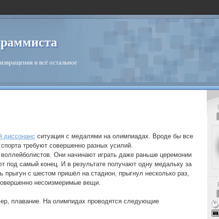
граммиста
извращения и всё остальное
й диссонанс
ситуация с медалями на олимпиадах. Вроде бы все
 спорта требуют совершенно разных усилий.
 воллейболистов. Они начинают играть даже раньше церемонии
т под самый конец. И в результате получают одну медальку за
ь прыгун с шестом пришёл на стадион, прыгнул несколько раз,
Совершенно несоизмеримые вещи.
мер, плавание. На олимпидах проводятся следующие