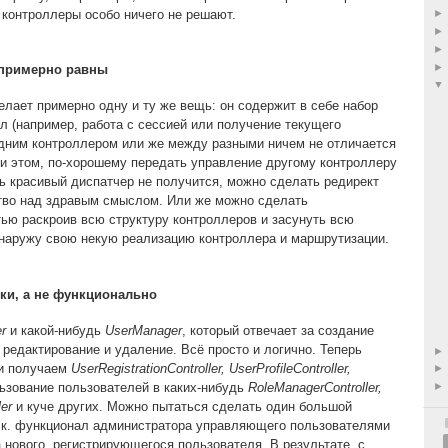
е контроллеры особо ничего не решают.
 примерно равны
лает примерно одну и ту же вещь: он содержит в себе набор
л (например, работа с сессией или получение текущего
одним контроллером или же между разными ничем не отличается
при этом, по-хорошему передать управление другому контроллеру
ть красивый диспатчер не получится, можно сделать редирект
ство над здравым смыслом. Или же можно сделать
ью раскроив всю структуру контроллеров и засунуть всю
в наружу свою некую реализацию контроллера и маршрутизации.
ки, а не функционально
r
и какой-нибудь
UserManager
, который отвечает за создание
 редактирование и удаление. Всё просто и логично. Теперь
 и получаем
UserRegistrationController, UserProfileController,
ьзование пользователей в каких-нибудь
RoleManagerController,
ler
и куче других. Можно пытаться сделать один большой
т.к. функционал администратора управляющего пользователями
 нового, регистрирующегося пользователя. В результате, с