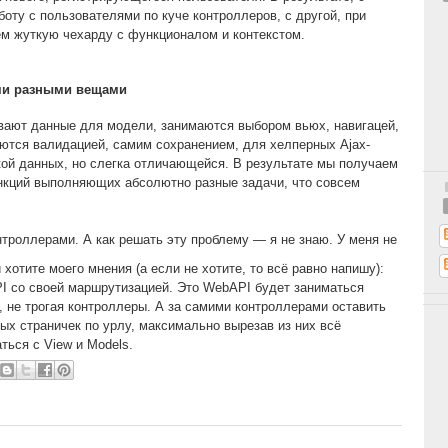
оту с пользователями по куче контроллеров, с другой, при
м жуткую чехарду с функционалом и контекстом.
ми разными вещами
вают данные для модели, занимаются выбором вьюх, навигацей,
ются валидацией, самим сохранением, для хелперных Ajax-
ой данных, но слегка отличающейся. В результате мы получаем
нкций выполняющих абсолютно разные задачи, что совсем
нтроллерами. А как решать эту проблему — я не знаю. У меня не
хотите моего мнения (а если не хотите, то всё равно напишу):
I со своей маршрутизацией. Это WebAPI будет заниматься
 не трогая контроллеры. А за самими контроллерами оставить
ых страничек по урлу, максимально вырезав из них всё
ться с View и Models.