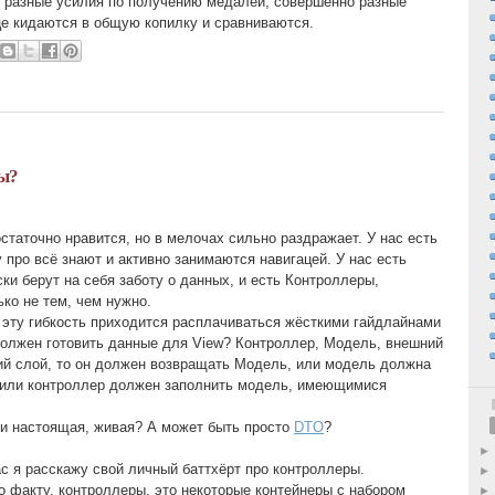
о разные усилия по получению медалей, совершенно разные
це кидаются в общую копилку и сравниваются.
ы?
статочно нравится, но в мелочах сильно раздражает. У нас есть
 про всё знают и активно занимаются навигацей. У нас есть
ки берут на себя заботу о данных, и есть Контроллеры,
ко не тем, чем нужно.
а эту гибкость приходится расплачиваться жёсткими гайдлайнами
должен готовить данные для View? Контроллер, Модель, внешний
ий слой, то он должен возвращать Модель, или модель должна
, или контроллер должен заполнить модель, имеющимися
и настоящая, живая? А может быть просто
DTO
?
ас я расскажу свой личный баттхёрт про контроллеры.
о факту, контроллеры, это некоторые контейнеры с набором