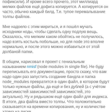
пофиксили). И кроме всего прочего, этот миллиард
мелких файлов ещё дофига копируется. А копируется он
часто, обычно каждый билд. Т.е. тупое перемалывание
толпы файлов.
Мне надоело с этим мириться, и я пошёл мучать
исходники ноды, чтобы сделать одну подлую вещь.
Оказалось, что мелким хаком обойтись не получилось,
надо взять костыль побольше, но для node это вполне
нормально, и после этого можно избавиться от этой
долбаной папки.
В общем, нарисовал я проект с гениальным
называнием
nmisf
(node modules in single file). Не буду
переписывать его документацию, просто скажу, что вам
надо один раз запустить создание бандла и папка
node_modules превратится в один файл, в котором будут
только нужные файлы, да ещё и без дублей (а с учётом
зависимостей зависимостей зависимостей, это
актуально). Ну и рядышком ещё один файл для индекса.
В итоге, два файла вместо толпы. Что положительно
сказывается на времени копирования, ну и количестве
хлама на диске.