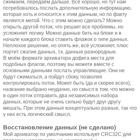
сжимаем, передаём дальше. Всё хорошо, но тут нам
потребовалось послать дополнительную информацию,
которая хоть и относится к этим данным, но по факту
является метой. Что с этим можно сделать? Можно
открыть другой поток, что решает все проблемы, но
усложняет логику. Можно данные бить на блоке и в
начале каждого блока ставить флажок о типе данных.
Неплохое решение, но опять же, всё усложняет, плюс
портит сжатие данных, т.к. данные разнородные.
В моём формате архиватора дофига места для
подобных флагов, поэтому вы можете вместе с
основными данными послать управляющие. Они не
будут сжиматься, а пойдут сбоку, позволяя
контролировать поток. Может быть (да и скорее всего),
название выбрано неудачно, но смысл в том, что можно
в один поток отправить два независимых набора
данных, которые не очень сильно будут друг-другу
мешать. При этом данные концептуально разные, так что
у них есть логический смысл.
Восстановление данных (не сделано)
Мой архиватор по умолчанию использует CRC32C для