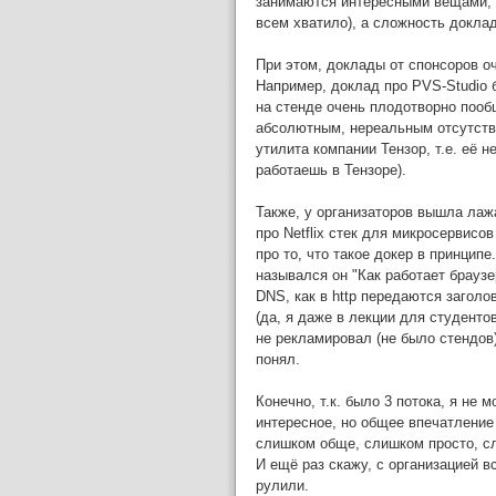
занимаются интересными вещами, у
всем хватило), а сложность доклад
При этом, доклады от спонсоров о
Например, доклад про PVS-Studio б
на стенде очень плодотворно пооб
абсолютным, нереальным отсутств
утилита компании Тензор, т.е. её 
работаешь в Тензоре).
Также, у организаторов вышла ла
про Netflix стек для микросервисов
про то, что такое докер в принцип
назывался он "Как работает браузе
DNS, как в http передаются заголо
(да, я даже в лекции для студент
не рекламировал (не было стендов
понял.
Конечно, т.к. было 3 потока, я не 
интересное, но общее впечатление
слишком обще, слишком просто, сл
И ещё раз скажу, с организацией 
рулили.