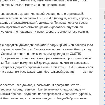
дивился). В результате, темы были весьма разными (чтобы
ов очень низкая, местами очень капитанская.
чень хорошо выделялись своей очевидностью и рекламой.
ыл всего-лишь рекламой PVS-Studio (продукт, кстати, хорош, и
щались с разработчиками), доклад от Тензора поразил своим
ием практического смысла (рекламировалась внутренняя
не увидеть, не пощупать, и использовать можно только если ты
жа с порядком докладов: вначале Владимир Ильмов рассказывал
 и докер у него был как базовая концепция, а затем был доклад
е. Совсем не понял, в чём был смысл доклада от CUSTIS,
р", в реальности человек начал рассказывать про то, что такое
вки. Т.е. такой вымученный доклад, лишь бы что-то рассказать
ов старался держать уровень выше). При этом CUSTIS никак себя
), и смысл им рассказать один бестолковый доклад — я так и не
мог посетить все доклады, возможно, я пропустил что-то
 весьма посредственное. Причём именно из-за докладов —
ишком про всё. Надо специализироваться и повышать уровень.
всё было отлично, а халявные пиццы от Пиццы-Фабрики очень