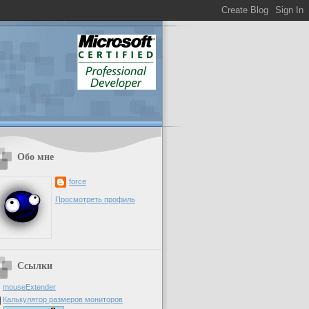
Обо мне
force
Просмотреть профиль
Ссылки
mouseExtender
Калькулятор размеров мониторов