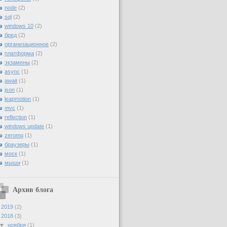
node
(2)
sql
(2)
windows 10
(2)
бред
(2)
организационное
(2)
платформа
(2)
экзамены
(2)
async
(1)
await
(1)
json
(1)
leapmotion
(1)
mvc
(1)
reflection
(1)
windows update
(1)
zeromq
(1)
браузеры
(1)
моск
(1)
мыши
(1)
Архив блога
►
2019
(2)
▼
2018
(3)
▼
ноября
(1)