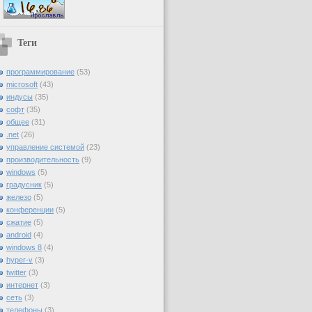
Теги
программирование
(53)
microsoft
(43)
индусы
(35)
софт
(35)
общее
(31)
.net
(26)
управление системой
(23)
производительность
(9)
windows
(5)
градусник
(5)
железо
(5)
конференции
(5)
сжатие
(5)
android
(4)
windows 8
(4)
hyper-v
(3)
twitter
(3)
интернет
(3)
сеть
(3)
телефоны
(3)