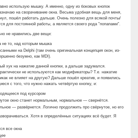
авно использую мышку. А именно, одну из боковых кнопок
назначаю на сворачивание окна. Весьма удобная вещь для меня,
нул, пошёл работать дальше. Очень полезно для всякой почты/
тся для постоянной работы, а является своего рода "попапами".
но не нравились две вещи:
а не то, над которым мышка
анными на Delphi (там очень оригинальная концепция окон, из-
ершенно безумно, как MDI).
ный хук на нажатие данной кнопки, а дальше задумался.
рактически не используются как модификаторы? Т.е. нажатие
икак не влияет на другую? Дальше пошёл креатив, и появились
ся с того, что нужно нажать четвёртую кнопку, и:
аходящееся под курсором
рнутое окно станет нормальным, нормальное — свернётся.
льное — развёрнется. Логично продолжить про свёрнутое, но его
разворачиваться. Хотя в определённых ситуациях всё будет. Я
ся все окна
щее