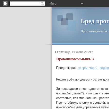
Бред про
Программирование, 
пятница, 19 июня 2009 г.
Прокачиваем мышь 3
Продолжение.
вторая часть
,
перва
Решил всё-таки довести затею до к
За прошедшее с последнего поста 
чо она без дела?"), и поправить н
состояния, как мне больше нравитс
Про четвёртую кнопку я вроде бы в
приспособил для управления музы