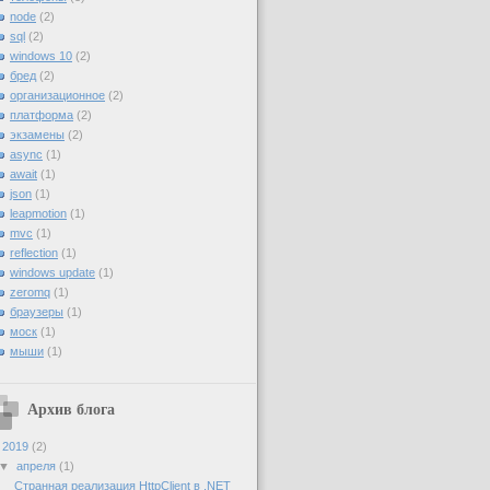
node
(2)
sql
(2)
windows 10
(2)
бред
(2)
организационное
(2)
платформа
(2)
экзамены
(2)
async
(1)
await
(1)
json
(1)
leapmotion
(1)
mvc
(1)
reflection
(1)
windows update
(1)
zeromq
(1)
браузеры
(1)
моск
(1)
мыши
(1)
Архив блога
▼
2019
(2)
▼
апреля
(1)
Странная реализация HttpClient в .NET