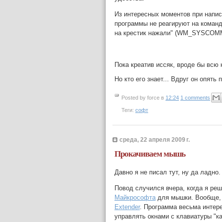
Из интересных моментов при напис
программы не реагируют на команд
на крестик нажали" (WM_SYSCOMMA
Пока креатив иссяк, вроде бы всю
Но кто его знает... Вдруг он опять
Posted by
force
в
12:24
1 comments
Теги:
софт
среда, 22 апреля 2009 г.
Прокачиваем мышь
Давно я не писал тут, ну да ладно
Повод случился вчера, когда я ре
Майкрософта
для мышки. Вообще, 
Extender
. Программа весьма интере
управлять окнами с клавиатуры "ка