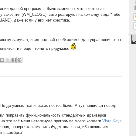
ании данной программы, было замечено, что некоторые
у закрытия (WM_CLOSE), зато реагируют на команду вида "тебе
ND), даже если у них нет крестика.
 кнопку замучал, и сделал всё необходимое для управления окон.
 появится, и я ещё что-нить придумаю.
. Не до умных технических постов было. А тут появился повод.
шил поправить функциональность стандартных драйверов
на это всё меня натолкнула программа моего коллеги
Vista Keys
сная, наверняка кому-нить будет полезная, ибо позволяет
к в семёрке".