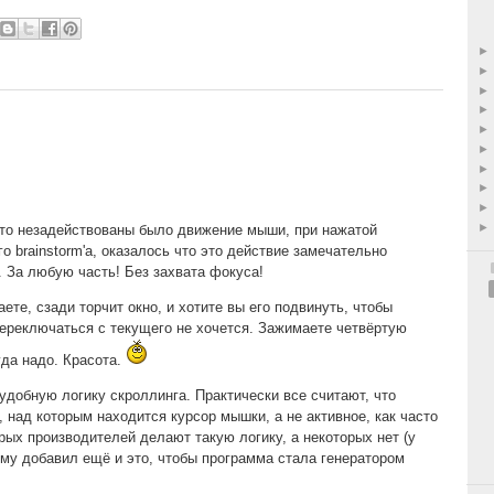
что незадействованы было движение мыши, при нажатой
о brainstorm'а, оказалось что это действие замечательно
. За любую часть! Без захвата фокуса!
ете, сзади торчит окно, и хотите вы его подвинуть, чтобы
ереключаться с текущего не хочется. Зажимаете четвёртую
уда надо. Красота.
удобную логику скроллинга. Практически все считают, что
 над которым находится курсор мышки, а не активное, как часто
ых производителей делают такую логику, а некоторых нет (у
ому добавил ещё и это, чтобы программа стала генератором