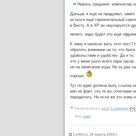
Нажать среднюю: компьютер з
Дальше я ещё не придумал, завёл 
остался ещё горизонтальный скролл
в Висту. А в XP он эмулируется др
ничего, надо будет это ещё обдум
К чему я написал весь этот пост? Н
обратить внимание на то, что была
удовольствие и удобство. Да и то
это у меня ушло всего пара часов,
не на написание кода. Но за два ч
хорошо.
Тут по идее должна быть ссылка на
ибо не факт, что те же сочетания 
переделать. Но если же это кому-
Posted by
force
в
14:37
2 comments
Теги:
софт
суббота, 28 марта 2009 г.