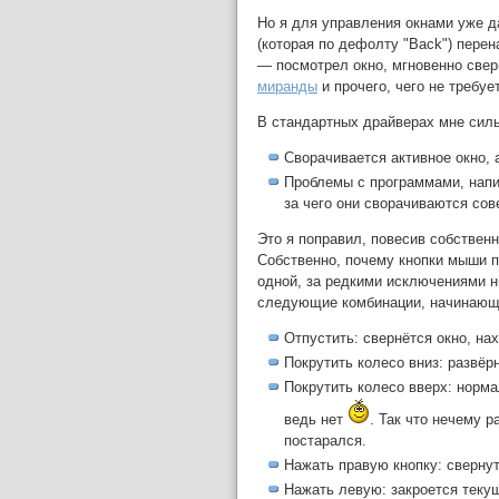
Но я для управления окнами уже д
(которая по дефолту "Back") пере
— посмотрел окно, мгновенно свер
миранды
и прочего, чего не требуе
В стандартных драйверах мне силь
Сворачивается активное окно, 
Проблемы с программами, напис
за чего они сворачиваются сов
Это я поправил, повесив собствен
Собственно, почему кнопки мыши п
одной, за редкими исключениями н
следующие комбинации, начинающие
Отпустить: свернётся окно, н
Покрутить колесо вниз: развё
Покрутить колесо вверх: норма
ведь нет
. Так что нечему 
постарался.
Нажать правую кнопку: свернут
Нажать левую: закроется теку