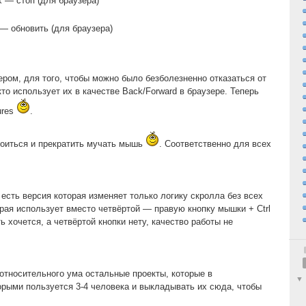
 — стоп (для браузера)
— обновить (для браузера)
ером, для того, чтобы можно было безболезненно отказаться от
кто использует их в качестве Back/Forward в браузере. Теперь
ures
.
коиться и прекратить мучать мышь
. Соответственно для всех
, есть версия которая изменяет только логику скролла без всех
орая использует вместо четвёртой — правую кнопку мышки + Ctrl
ь хочется, а четвёртой кнопки нету, качество работы не
относительного ума остальные проекты, которые в
рыми пользуется 3-4 человека и выкладывать их сюда, чтобы