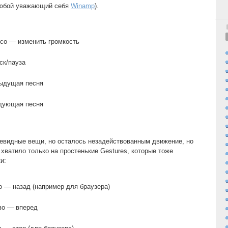
любой уважающий себя
Winamp
).
есо — изменить громкость
ск/пауза
ыдущая песня
дующая песня
чевидные вещи, но осталось незадействованным движение, но
хватило только на простенькие Gestures, которые тоже
и:
о — назад (например для браузера)
во — вперед