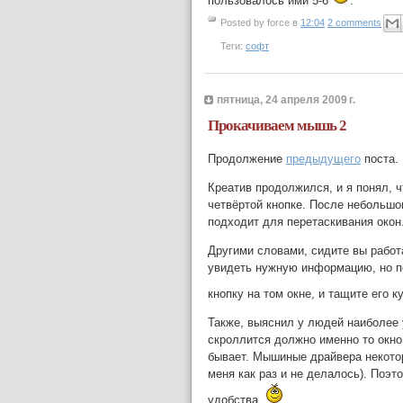
пользовалось ими 5-6
.
Posted by
force
в
12:04
2 comments
Теги:
софт
пятница, 24 апреля 2009 г.
Прокачиваем мышь 2
Продолжение
предыдущего
поста.
Креатив продолжился, и я понял, 
четвёртой кнопке. После небольшог
подходит для перетаскивания окон
Другими словами, сидите вы работа
увидеть нужную информацию, но п
кнопку на том окне, и тащите его к
Также, выяснил у людей наиболее 
скроллится должно именно то окно,
бывает. Мышиные драйвера некотор
меня как раз и не делалось). Поэт
удобства.