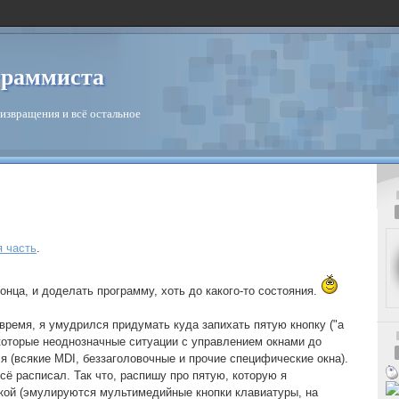
граммиста
извращения и всё остальное
я часть
.
онца, и доделать программу, хоть до какого-то состояния.
время, я умудрился придумать куда запихать пятую кнопку ("а
екоторые неоднозначные ситуации с управлением окнами до
я (всякие MDI, беззаголовочные и прочие специфические окна).
сё расписал. Так что, распишу про пятую, которую я
кой (эмулируются мультимедийные кнопки клавиатуры, на