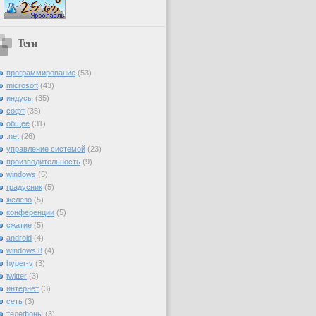
Теги
программирование
(53)
microsoft
(43)
индусы
(35)
софт
(35)
общее
(31)
.net
(26)
управление системой
(23)
производительность
(9)
windows
(5)
градусник
(5)
железо
(5)
конференции
(5)
сжатие
(5)
android
(4)
windows 8
(4)
hyper-v
(3)
twitter
(3)
интернет
(3)
сеть
(3)
телефоны
(3)