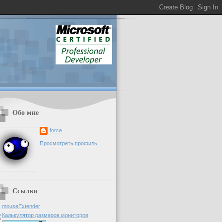
Обо мне
force
Просмотреть профиль
Ссылки
mouseExtender
Калькулятор размеров мониторов