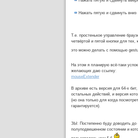
Нажать пятую и сдвинуть вверх
Нажать пятую и сдвинуть вниз 
Т.е. простенькое управление брауз
четвёртой и пятой кнопки для тех, 
это можно делать с помощью gest
На этом я планирую всё-таки успо
желающих даю ссылку:
mouseExtender
В архиве есть версия для 64-х бит
остальных действий, и версия кот
(но она только для когда посмотрет
гарантируется).
ЗЫ: Постепенно буду доводить до 
полуподвешенном состоянии и кото