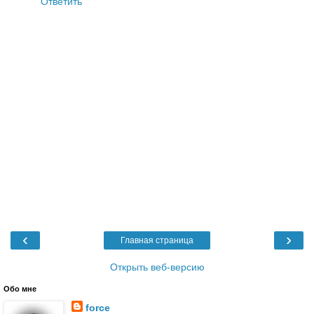
Ответить
‹
›
Главная страница
Открыть веб-версию
Обо мне
force