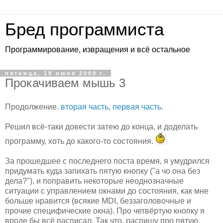
Бред программиста
Программирование, извращения и всё остальное
пятница, 19 июня 2009 г.
Прокачиваем мышь 3
Продолжение.
вторая часть
,
первая часть
.
Решил всё-таки довести затею до конца, и доделать
программу, хоть до какого-то состояния.
За прошедшее с последнего поста время, я умудрился
придумать куда запихать пятую кнопку ("а чо она без
дела?"), и поправить некоторые неоднозначные
ситуации с управлением окнами до состояния, как мне
больше нравится (всякие MDI, беззаголовочные и
прочие специфические окна). Про четвёртую кнопку я
вроде бы всё расписал. Так что, распишу про пятую,