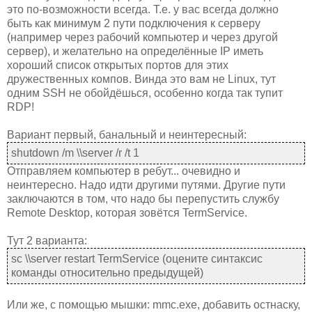
это по-возможности всегда. Т.е. у вас всегда должно
быть как минимум 2 пути подключения к серверу
(например через рабочий компьютер и через другой
сервер), и желательно на определённые IP иметь
хороший список открытых портов для этих
дружественных компов. Винда это вам не Linux, тут
одним SSH не обойдёшься, особенно когда так тупит
RDP!
Вариант первый, банальный и неинтересный:
shutdown /m \\server /r /t 1
Отправляем компьютер в ребут... очевидно и
неинтересно. Надо идти другими путями. Другие пути
заключаются в том, что надо бы перепустить службу
Remote Desktop, которая зовётся TermService.
Тут 2 варианта:
sc \\server restart TermService (оцените синтаксис
команды относительно предыдущей)
Или же, с помощью мышки: mmc.exe, добавить остнаску,