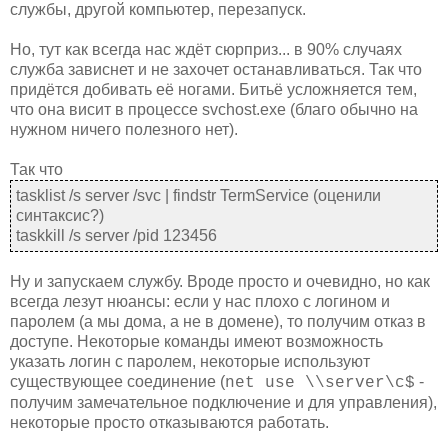
службы, другой компьютер, перезапуск.
Но, тут как всегда нас ждёт сюрприз... в 90% случаях
служба зависнет и не захочет останавливаться. Так что
придётся добивать её ногами. Битьё усложняется тем,
что она висит в процессе svchost.exe (благо обычно на
нужном ничего полезного нет).
Так что
tasklist /s server /svc | findstr TermService (оценили
синтаксис?)
taskkill /s server /pid 123456
Ну и запускаем службу. Вроде просто и очевидно, но как
всегда лезут нюансы: если у нас плохо с логином и
паролем (а мы дома, а не в домене), то получим отказ в
доступе. Некоторые команды имеют возможность
указать логин с паролем, некоторые используют
существующее соединение (
-
net use \\server\c$
получим замечательное подключение и для управления),
некоторые просто отказываются работать.