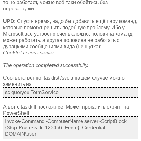
то не работает, можно всё-таки обойтись без
перезагрузки.
UPD:
Спустя время, надо бы добавить ещё пару команд,
которые помогут решить подобную проблему. Ибо у
Microsoft всё устроено очень сложно, половина команд
может работать, а другая половина не работать с
дурацкими сообщениями вида (не шутка):
Couldn't access server:
The operation completed successfully.
Соответственно, tasklist /svc в нашём случае можно
заменить на
sc queryex TermService
А вот с taskkill посложнее. Может прокатить скрипт на
PowerShell
Invoke-Command -ComputerName server -ScriptBlock
{Stop-Process -Id 123456 -Force} -Credential
DOMAIN\user