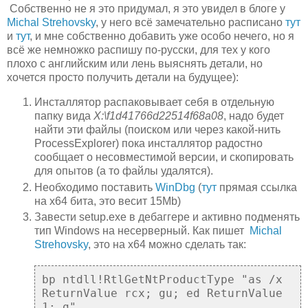
Собственно не я это придумал, я это увидел в блоге у
Michal Strehovsky
, у него всё замечательно расписано
тут
и
тут
, и мне собственно добавить уже особо нечего, но я
всё же немножко распишу по-русски, для тех у кого
плохо с английским или лень выяснять детали, но
хочется просто получить детали на будущее):
Инсталлятор распаковывает себя в отдельную
папку вида
X:\f1d41766d22514f68a08
, надо будет
найти эти файлы (поиском или через какой-нить
ProcessExplorer) пока инсталлятор радостно
сообщает о несовместимой версии, и скопировать
для опытов (а то файлы удалятся).
Необходимо поставить
WinDbg
(
тут
прямая ссылка
на x64 бита, это весит 15Mb)
Завести setup.exe в дебаггере и активно подменять
тип Windows на несерверный. Как пишет
Michal
Strehovsky
, это на x64 можно сделать так:
bp ntdll!RtlGetNtProductType "as /x
ReturnValue rcx; gu; ed ReturnValue
1; g"