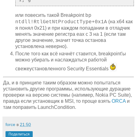
или повесить такой Breakpoint
bp
(на x64 как
ntdll!RtlGetNtProductType+0x1A
я понял 0x21) и при каждом попадании в отладчик
менять значение регистра eax с 3 на 1 (если там
другое значение, значит точка останова
установлена неверно).
После того как всё начнёт ставится, breakpoint'ы
можно убирать и наслаждаться работой
свежеустановленного Security Essentials
Да, и в принципе таким образом можно попытаться
установить другие программы, использующие дурацкие
проверки на версию системы (напимер, Nokia PC Suite),
правда если установщик в MSI, то проще взять
ORCA
и
там поправить LaunchCondition.
force
в
21:50
Поделиться