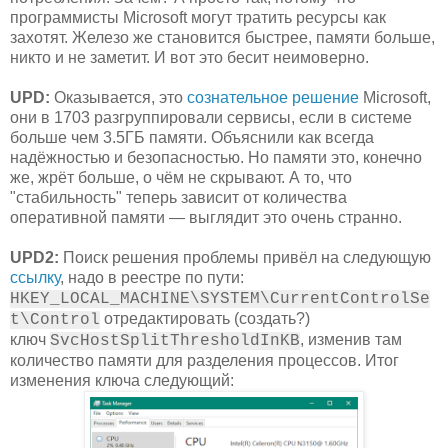
программисты Microsoft могут тратить ресурсы как
захотят. Железо же становится быстрее, памяти больше,
никто и не заметит. И вот это бесит неимоверно.
UPD:
Оказывается, это
сознательное решение
Microsoft,
они в 1703 разгруппировали сервисы, если в системе
больше чем 3.5ГБ памяти. Объяснили как всегда
надёжностью и безопасностью. Но памяти это, конечно
же, жрёт больше, о чём не скрывают. А то, что
"стабильность" теперь зависит от количества
оперативной памяти — выглядит это очень странно.
UPD2:
Поиск решения проблемы привёл на следующую
ссылку
, надо в реестре по пути:
HKEY_LOCAL_MACHINE\SYSTEM\CurrentControlSe
отредактировать (создать?)
t\Control
ключ
, изменив там
SvcHostSplitThresholdInKB
количество памяти для разделения процессов. Итог
изменения ключа следующий: