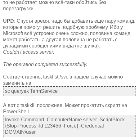
то не работает, можно всё-таки обойтись без
перезагрузки.
UPD:
Спустя время, надо бы добавить ещё пару команд,
которые помогут решить подобную проблему. Ибо у
Microsoft всё устроено очень сложно, половина команд
может работать, а другая половина не работать с
дурацкими сообщениями вида (не шутка):
Couldn't access server:
The operation completed successfully.
Соответственно, tasklist /svc в нашём случае можно
заменить на
sc queryex TermService
А вот с taskkill посложнее. Может прокатить скрипт на
PowerShell
Invoke-Command -ComputerName server -ScriptBlock
{Stop-Process -Id 123456 -Force} -Credential
DOMAIN\user