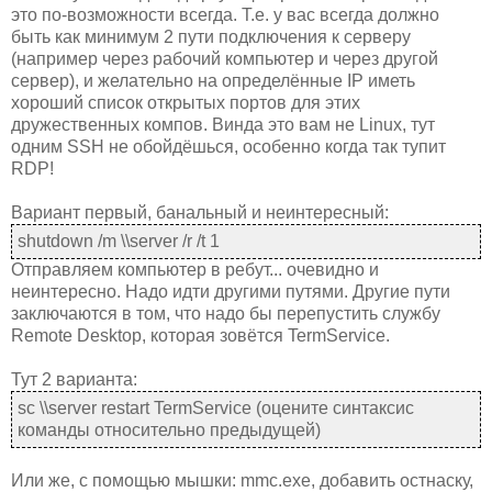
это по-возможности всегда. Т.е. у вас всегда должно
быть как минимум 2 пути подключения к серверу
(например через рабочий компьютер и через другой
сервер), и желательно на определённые IP иметь
хороший список открытых портов для этих
дружественных компов. Винда это вам не Linux, тут
одним SSH не обойдёшься, особенно когда так тупит
RDP!
Вариант первый, банальный и неинтересный:
shutdown /m \\server /r /t 1
Отправляем компьютер в ребут... очевидно и
неинтересно. Надо идти другими путями. Другие пути
заключаются в том, что надо бы перепустить службу
Remote Desktop, которая зовётся TermService.
Тут 2 варианта:
sc \\server restart TermService (оцените синтаксис
команды относительно предыдущей)
Или же, с помощью мышки: mmc.exe, добавить остнаску,