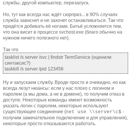
службы, другой компьютер, перезапуск.
Но, тут как всегда нас ждёт сюрприз... в 90% случаях
служба зависнет и не захочет останавливаться. Так что
придётся добивать её ногами. Битьё усложняется тем,
что она висит в процессе svchost.exe (благо обычно на
нужном ничего полезного нет).
Так что
tasklist /s server /svc | findstr TermService (оценили
синтаксис?)
taskkill /s server /pid 123456
Ну и запускаем службу. Вроде просто и очевидно, но как
всегда лезут нюансы: если у нас плохо с логином и
паролем (а мы дома, а не в домене), то получим отказ в
доступе. Некоторые команды имеют возможность
указать логин с паролем, некоторые используют
существующее соединение (
-
net use \\server\c$
получим замечательное подключение и для управления),
некоторые просто отказываются работать.