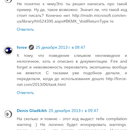
Не понятно к чемуЭто ты решил написать про такой
пример. Ну да, такое возможно. Значит ли, что такой код
стоит писать? Конечно нет. http://msdn.microsoft.com/en-
us/library/hh524395.aspx#BKMK_VoidReturnType то
Ответить
force
25 декабря 2013 г. в 08:47
К тому, что поведение слишком неочевидное и
нелогичное, хоть и описано в документации. Fire and
forget и невозможность перехватить эксепшены вообще
не вяжется. С тасками уже подобное делали, и
переделали, когда до использования дошло http://force-
net.com/2013/06/task.html
Ответить
Denis Gladkikh
25 декабря 2013 г. в 09:47
На сколько я помню - этот код выдаст тебе compilation
warning :) Не логично будет игнорировать warnings.