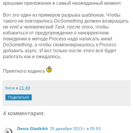
крешами приложения в самый неожиданный момент.
Вот это один из примеров разрыва шаблонов. Чтобы
такого не повторилось
DoSomething
должен возвращать
не
void
а человеческий
Task
, после этого, чтобы
избавиться от предупреждения о некорректном
поведении в методе Process надо написать
await
DoSomething
, а чтобы скомпилировалось к
Process
добавить async. И вот только после этого всё будет
работать как и ожидалось.
Приятного кодинга
force
в
21:49
Поделиться
4 комментария:
Denis Gladkikh
25 декабря 2013 г. в 05:53