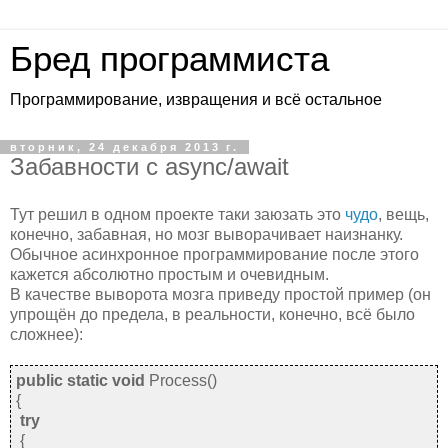
Бред программиста
Программирование, извращения и всё остальное
вторник, 24 декабря 2013 г.
Забавности с async/await
Тут решил в одном проекте таки заюзать это
чудо
, вещь,
конечно, забавная, но мозг выворачивает наизнанку.
Обычное асинхронное программирование после этого
кажется абсолютно простым и очевидным.
В качестве выворота мозга приведу простой пример (он
упрощён до предела, в реальности, конечно, всё было
сложнее):
public static void
Process()
{
try
{