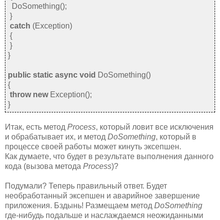
DoSomething();
}
catch
(Exception)
{
}
}
public static async void
DoSomething()
{
throw new
Exception();
}
Итак, есть метод
Process
, который ловит все исключения
и обрабатывает их, и метод
DoSomething
, который в
процессе своей работы может кинуть эксепшен.
Как думаете, что будет в результате выполнения данного
кода (вызова метода
Process
)?
Подумали? Теперь правильный ответ. Будет
необработанный эксепшен и аварийное завершение
приложения. Бздынь! Размещаем метод
DoSomething
где-нибудь подальше и наслаждаемся неожиданными