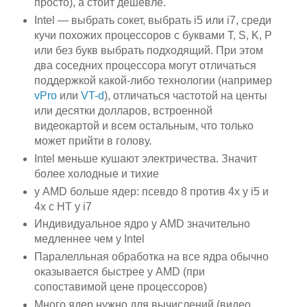
просто), а стоит дешевле.
Intel — выбрать сокет, выбрать i5 или i7, среди
кучи похожих процессоров с буквами T, S, K, P
или без букв выбрать подходящий. При этом
два соседних процессора могут отличаться
поддержкой какой-либо технологии (например
vPro
или
VT-d
), отличаться частотой на центы
или десятки долларов, встроенной
видеокартой и всем остальным, что только
может прийти в голову.
Intel меньше кушают электричества. Значит
более холодные и тихие
у AMD больше ядер: псевдо 8 против 4х у i5 и
4х с HT у i7
Индивидуальное ядро у AMD значительно
медленнее чем у Intel
Паралелльная обработка на все ядра обычно
оказывается быстрее у AMD (при
сопоставимой цене процессоров)
Много ядер нужно для вычислений (видео,