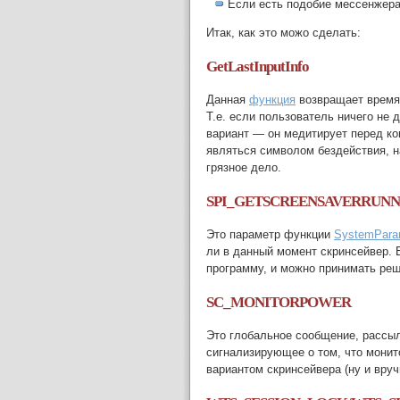
Если есть подобие мессенжера
Итак, как это можо сделать:
GetLastInputInfo
Данная
функция
возвращает время 
Т.е. если пользователь ничего не 
вариант — он медитирует перед ко
являться символом бездействия, 
грязное дело.
SPI_GETSCREENSAVERRUNN
Это параметр функции
SystemParam
ли в данный момент скринсейвер. 
программу, и можно принимать ре
SC_MONITORPOWER
Это глобальное сообщение, рассы
сигнализирующее о том, что мони
вариантом скринсейвера (ну и вруч