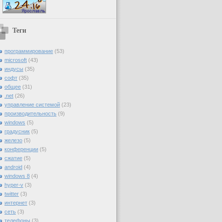
Теги
программирование
(53)
microsoft
(43)
индусы
(35)
софт
(35)
общее
(31)
.net
(26)
управление системой
(23)
производительность
(9)
windows
(5)
градусник
(5)
железо
(5)
конференции
(5)
сжатие
(5)
android
(4)
windows 8
(4)
hyper-v
(3)
twitter
(3)
интернет
(3)
сеть
(3)
телефоны
(3)