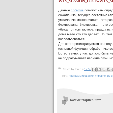
WTS_SESSION_LOCK/WTS_S
Данные
события
помогут нам опред
сожалению, текущее состояние бло
умолчанию можно считать, что раз 
блокирована. Блокировка — это со
убежал от компьютера, правда исп
дома мало кто это делает. Но, тем
воспользоваться.
Для этого регистрируемся на полу
(основной функции, обработчике в
Естественно, у нас должно быть не
не подразумевает наличие окон, м
Posted by
force
в
12:55
Теги:
программирование
,
управление с
Комментариев нет: