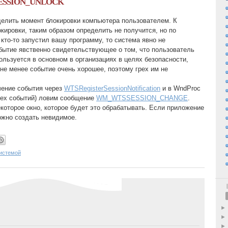
ESSION_UNLOCK
елить момент блокировки компьютера пользователем. К
кировки, таким образом определить не получится, но по
кто-то запустил вашу программу, то система явно не
бытие явственно свидетельствующее о том, что пользователь
ользуется в основном в организациях в целях безопасности,
 не менее событие очень хорошее, поэтому грех им не
чение события через
WTSRegisterSessionNotification
и в WndProc
сех событий) ловим сообщение
WM_WTSSESSION_CHANGE
.
которое окно, которое будет это обрабатывать. Если приложение
ожно создать невидимое.
истемой