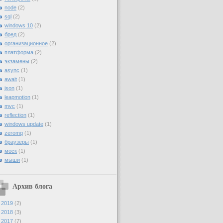
node
(2)
sql
(2)
windows 10
(2)
бред
(2)
организационное
(2)
платформа
(2)
экзамены
(2)
async
(1)
await
(1)
json
(1)
leapmotion
(1)
mvc
(1)
reflection
(1)
windows update
(1)
zeromq
(1)
браузеры
(1)
моск
(1)
мыши
(1)
Архив блога
►
2019
(2)
►
2018
(3)
►
2017
(7)