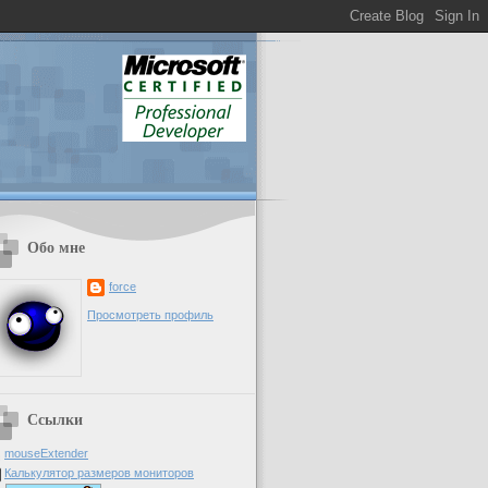
Обо мне
force
Просмотреть профиль
Ссылки
mouseExtender
Калькулятор размеров мониторов