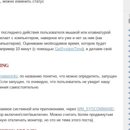
, можно изменить статус
последнего действия пользователя мышкой или клавиатурой.
делает с компьютером, наверное его уже и нет за ним (как
мпьютером). Оцениваем необходимое время, которое будет
например 10 минут (с помощью
GetSystemTime
), и делаем своё
ING
etersInfo
, по названию понятно, что можно определить, запущен
Если запущен, то очевидно, что пользователь не увидит нашу
шения самостоятельно
лаемое системной или приложением, через
WM_SYSCOMMAND
,
тор включен/спит/выключен. Можно считать более продвинутым
ную отключать монитор, но это не тема этого поста).