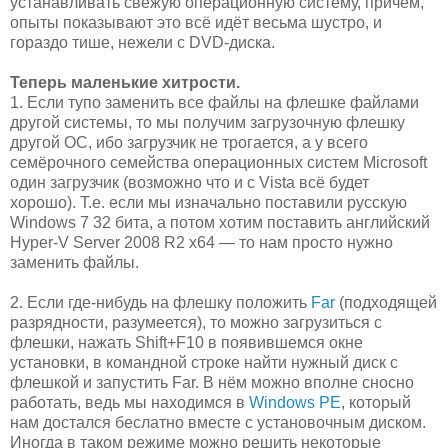
устанавливать свежую операционную систему, причём,
опыты показывают это всё идёт весьма шустро, и
гораздо тише, нежели с DVD-диска.
Теперь маленькие хитрости.
1. Если тупо заменить все файлы на флешке файлами
другой системы, то мы получим загрузочную флешку
другой ОС, ибо загрузчик не трогается, а у всего
семёрочного семейства операционных систем Microsoft
один загрузчик (возможно что и с Vista всё будет
хорошо). Т.е. если мы изначально поставили русскую
Windows 7 32 бита, а потом хотим поставить английский
Hyper-V Server 2008 R2 x64 — то нам просто нужно
заменить файлы.
2. Если где-нибудь на флешку положить
Far
(подходящей
разрядности, разумеется), то можно загрузиться с
флешки, нажать Shift+F10 в появившемся окне
установки, в командной строке найти нужный диск с
флешкой и запустить Far. В нём можно вполне сносно
работать, ведь мы находимся в
Windows PE
, который
нам достался беслатно вместе с установочным диском.
Иногда в таком режиме можно решить некоторые