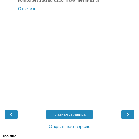
komputers.ru/zagruzochnaya_fleshka.html
Ответить
‹
›
Главная страница
Открыть веб-версию
Обо мне