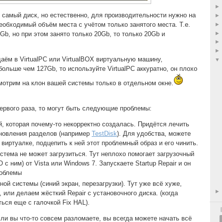
е самый диск, но естественно, для производительности нужно на
еобходимый объём места с учётом только занятого места. Т.е.
Gb, но при этом занято только 20Gb, то только 20Gb и
даём в VirtualPC или VirtualBOX виртуальную машину,
больше чем 127Gb, то используйте VirtualPC аккуратно, он плохо
мотрим на клон вашей системы только в отдельном окне.
первого раза, то могут быть следующие проблемы:
, которая почему-то некорректно создалась. Придётся лечить
новления разделов (например
TestDisk
). Для удобства, можете
виртуалке, подцепить к ней этот проблемный образ и его чинить.
истема не может загрузиться. Тут неплохо помогает загрузочный
 с ним) от Vista или Windows 7. Запускаете Startup Repair и он
роблемы
ной системы (синий экран, перезагрузки). Тут уже всё хуже,
 или делаем жёсткий Repair с установочного диска. (когда
ться еще с галочкой Fix HAL).
сли вы что-то совсем разломаете, вы всегда можете начать всё