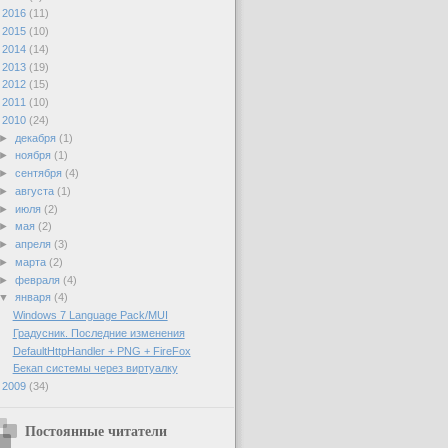
►
2016
(11)
►
2015
(10)
►
2014
(14)
►
2013
(19)
►
2012
(15)
►
2011
(10)
▼
2010
(24)
►
декабря
(1)
►
ноября
(1)
►
сентября
(4)
►
августа
(1)
►
июля
(2)
►
мая
(2)
►
апреля
(3)
►
марта
(2)
►
февраля
(4)
▼
января
(4)
Windows 7 Language Pack/MUI
Градусник. Последние изменения
DefaultHttpHandler + PNG + FireFox
Бекап системы через виртуалку
►
2009
(34)
Постоянные читатели