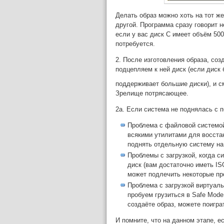
Делать образ можно хоть на тот ж
другой. Программа сразу говорит н
если у вас диск C имеет объём 500
потребуется.
2. После изготовления образа, соз
подцепляем к ней диск (если диск 
поддерживает большие диски), и с
Зрелище потрясающее.
2а. Если система не поднялась с 
Проблема с файловой системой
всякими утилитами для восста
поднять отдельную систему на 
Проблемы с загрузкой, когда с
диск (вам достаточно иметь ISO
может подлечить некоторые п
Проблема с загрузкой виртуаль
пробуем грузиться в Safe Mode,
создаёте образ, можете поигра
И помните, что на данном этапе, е