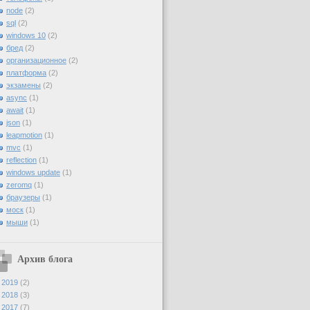
node
(2)
sql
(2)
windows 10
(2)
бред
(2)
организационное
(2)
платформа
(2)
экзамены
(2)
async
(1)
await
(1)
json
(1)
leapmotion
(1)
mvc
(1)
reflection
(1)
windows update
(1)
zeromq
(1)
браузеры
(1)
моск
(1)
мыши
(1)
Архив блога
►
2019
(2)
►
2018
(3)
►
2017
(7)