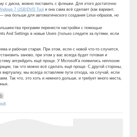
му с диска, можно поставить с флешки. Для этого достаточно
indows 7 USB/DVD Tool
и она сама всё сделает (как вариант,
— она больше для автоматического создания Linux-образов, но
ольшинства программ перенести настройки с помощью
ts And Settings в новые Users (только следите за путями, если
тема и рабочая старая. При этом, если с новой что-то случится,
становить заново, при этом у вас всегда будет готовая и
стему апгрейдить ещё проще. У Microsoft'а появились неплохие
рации, так что можно всё сделать ещё проще. С другой стороны,
 виртуалку, мы всегда оставляем пути отхода, на случай, если
аем. Так что, это хоть и немного дольше, и требует много места,
нных.
soft