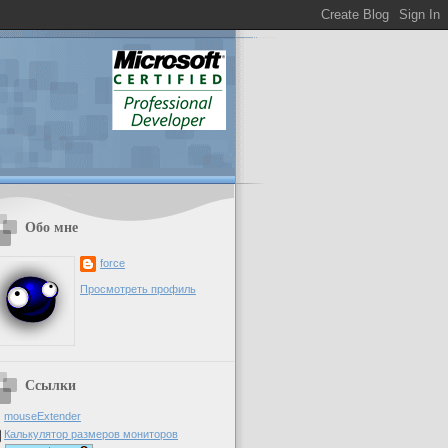
Обо мне
force
Просмотреть профиль
Ссылки
mouseExtender
Калькулятор размеров мониторов