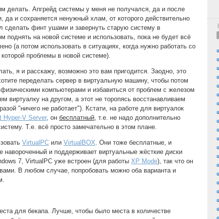
им делать. Апгрейд системы у меня не получался, да и после
, да и сохраняется ненужный хлам, от которого действительно
л сделать финт ушами и завернуть старую систему в
м поднять на новой системе и использовать, пока не будет всё
ено (а потом использовать в ситуациях, когда нужно работать со
 которой проблемы в новой системе).
лать, я и расскажу, возможно это вам пригодится. Заодно, это
 хотите переделать сервер в виртуальную машину, чтобы потом
 физическими компьютерами и избавиться от проблем с железом
ем виртуалку на другом, а этот не торопясь восстанавливаем
зой "ничего не работает"). Кстати, на работе для виртуалок
t Hyper-V Server
, он
бесплатный
, т.е. не надо дополнительно
истему. Т.е. всё просто замечательно в этом плане.
ьзовать
VirtualPC
или
VirtualBOX
. Они тоже бесплатные, и
ее навороченный и поддерживает виртуальные жёсткие диски
dows 7, VirtualPC уже встроен (для работы
XP Mode
), так что он
 вами. В любом случае, попробовать можно оба варианта и
м.
еста для бекапа. Лучше, чтобы было места в количестве