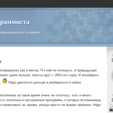
граммиста
извращения и всё остальное
у
операционку раз в месяц. Я к ним не отношусь, и предыдущая
может даже больше, хвосты идут с 2001-ого года). И апгрейдить
а.
Надо двигаться дальше и разбираться в новых
акопленные за такое время очень не хотелось: хоть и много
 есть полезные и настроенные программы, о которых вспоминаешь
станавливать их заново, иногда просто не бывает времени. Надо