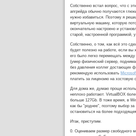
Собственно встал вопрос, что с эт
апгрейда обычно получаются глюки
нужно избавиться. Поэтому я реши
виртуальную машину, которую пото
окончательно настроено и установл
старой, настроенной программой, у
Собственно, о том, как всё это сде
будет полезно на работе, если вы
его было легко перемещать между
(умер физический сервер, поднима
без давления коллег достающих фра
рекомендую использовать
Microsof
платить за лицензию на хостовую с
Для дома же, думаю проще испол
неплохо работают. VirtualBOX бол
больше 127Gb. В тоже время, в Win
как бы "роднее", поэтому выбор за
остановиться на более подходяще
Итак, приступим.
0. Оцениваем размер свободного м