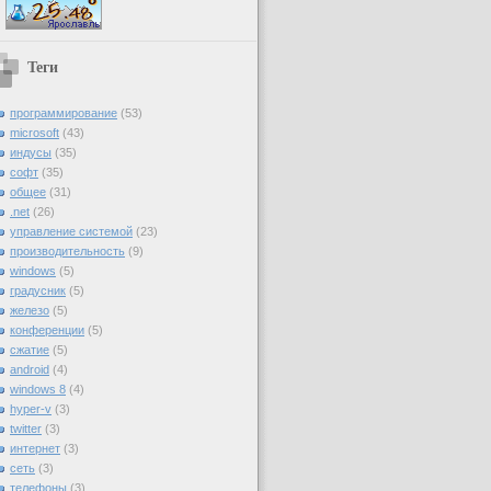
Теги
программирование
(53)
microsoft
(43)
индусы
(35)
софт
(35)
общее
(31)
.net
(26)
управление системой
(23)
производительность
(9)
windows
(5)
градусник
(5)
железо
(5)
конференции
(5)
сжатие
(5)
android
(4)
windows 8
(4)
hyper-v
(3)
twitter
(3)
интернет
(3)
сеть
(3)
телефоны
(3)