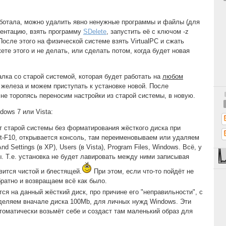
аботала, можно удалить явно ненужные программы и файлы (для
ментацию, взять программу
SDelete
, запустить её с ключом -z
После этого на физической системе взять VirtualPC и сжать
ете этого и не делать, или сделать потом, когда будет новая
уалка со старой системой, которая будет работать на
любом
 железа и можем приступать к установке новой. После
не торопясь переносим настройки из старой системы, в новую.
dows 7 или Vista:
т старой системы без форматирования жёсткого диска при
ft-F10, открывается консоль, там переименовываем или удаляем
 Settings (в XP), Users (в Vista), Program Files, Windows. Всё, у
. Т.е. установка не будет лавировать между ними записывая
вится чистой и блестящей.
При этом, если что-то пойдёт не
ратно и возвращаем всё как было.
ся на данный жёсткий диск, про причине его "неправильности", с
еляем вначале диска 100Mb, для личных нужд Windows. Эти
томатически возьмёт себе и создаст там маленький образ для