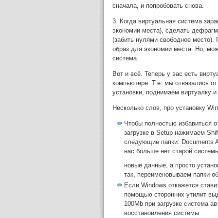
сначала, и попробовать снова.
3. Когда виртуальная система зар
экономии места), сделать дефраг
(забить нулями свободное место). 
образ для экономии места. Но, мож
система.
Вот и всё. Теперь у вас есть вирт
компьютере. Т.е. мы отвязались от
установки, поднимаем виртуалку и 
Несколько слов, про установку Win
Чтобы полностью избавиться о
загрузке в Setup нажимаем Shi
следующие папки: Documents And
нас больше нет старой системы
новые данные, а просто устано
так, переименовываем папки об
Если Windows откажется ставит
помощью сторонних утилит выд
100Mb при загрузке система ав
восстановления системы