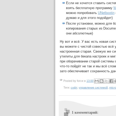
Если не хочется ставить систе
взять бесплатную программу
W
можно попробовать
UNetbootin
думаю и для этого подойдет)
После установки, можно для б
копирования старых из Documen
они абсолютные)
Ну вот и всё. У вас есть новая сис
вы можете с чистой совестью всё у
настроенная старая. Свежую же си
утилиты для бекапа настроек и миг
при оборачивании старой системы в
что-то пойдёт не так и мы всё слом
зато обеспечивает сохранность да
Posted by
force
в
13:00
Теги:
софт
,
управление системой
,
micro
1 комментарий: