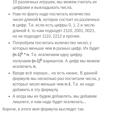
10 различных игрушек, мы можем считать их
цифрами и выкладывать числа.
Нам по факту надо посчитать количество
чисел длиной
k
, которое состоит из различных
n
цифр. Т.е. если есть цифры 0, 1, 2 и число
длиной 4, то нам подходят 2110, 2001, 0021,
но не подходят 1110, 2212 и прочие.
Попробуем посчитать количество чисел, у
которых меньше чем
n
разных цифр. Их будет
k
(n-1)
* n
. Т.е. исключаем одну цифру,
k
получаем
(n-1)
вариантов. А цифр мы можем
исключить
n
.
Вроде всё хорошо... но есть нюанс. В данной
формуле мы несколько раз посчитали числа, у
которых чисел меньше чем
n-1
. Т.е. их надо
добавить в эту формулу.
А когда мы их будем добавлять, мы добавим
лишнего, и нам надо будет исключать...
Короче, в итоге моя формула выглядит так: