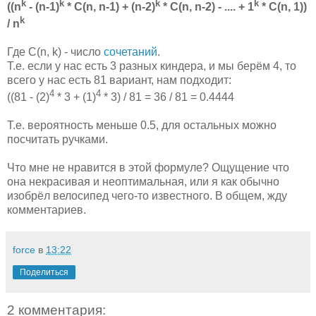
k
k
k
k
((n
- (n-1)
* C(n, n-1) + (n-2)
* C(n, n-2) - .... + 1
* C(n, 1))
k
/ n
Где C(n, k) - число
сочетаний
.
Т.е. если у нас есть 3 разных киндера, и мы берём 4, то
всего у нас есть 81 вариант, нам подходит:
4
4
((81 - (2)
* 3 + (1)
* 3) / 81 = 36 / 81 = 0.4444
Т.е. вероятность меньше 0.5, для остальных можно
посчитать ручками.
Что мне не нравится в этой формуле? Ощущение что
она некрасивая и неоптимальная, или я как обычно
изобрёл велосипед чего-то известного. В общем, жду
комментариев.
force
в
13:22
Поделиться
2 комментария: