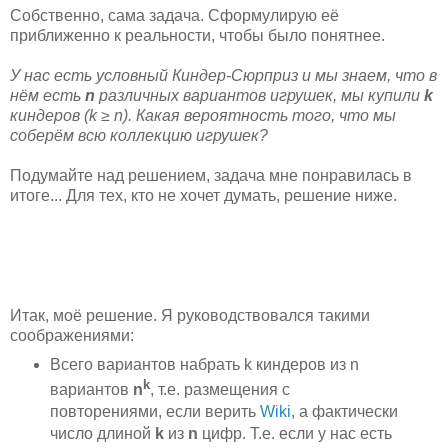
Собственно, сама задача. Сформулирую её
приближенно к реальности, чтобы было понятнее.
У нас есть условный Киндер-Сюрприз и мы знаем, что в
нём есть
n
различных вариантов игрушек, мы купили
k
киндеров (k ≥ n). Какая вероятность того, что мы
соберём всю коллекцию игрушек?
Подумайте над решением, задача мне понравилась в
итоге... Для тех, кто не хочет думать, решение ниже.
Итак, моё решение. Я руководствовался такими
соображениями:
Всего вариантов набрать k киндеров из n
k
вариантов
n
, т.е. размещения с
повторениями, если верить
Wiki
, а фактически
число длиной
k
из
n
цифр. Т.е. если у нас есть