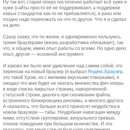
Ну так вот, старая опера постепенно работает всё хуже и
хуже (сайты просто её не поддерживают, а поддержки
новых стандартов как-то не прибавляется), и рано или
поздно надо переезжать на что-то другое. Что я и сделал
на днях.
Сразу скажу, что по жизни, я одновременно пользуюсь
тремя браузерами (жизнь разработчика обязывает), так
что, в общем, имею опыт работы со всеми. Но одно дело
опыт, другое — основной инструмент.
И каково же было моё удивление над самим собой, что
переехав на новый браузер (я выбрал
Яндекс.Браузер
,
это такой Хром, но с мелкими вкусными плюшками), я
ожидал что мне будет не хватать множества фич оперы
в виде списка закрытых страниц, навороченной
статусной строки, диалога при скачивании файла,
встроенного блокировщика рекламы, и многого другого.
А оказалось, что больше всего приносят неудобства в
новом браузере — табы. Неудобная навигация между
ними, отсутствие группировки, визуального превью,
плохое поведение при большом количестве. И это
оказалось для меня самым большим удивлением.