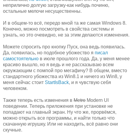
неприлично долгую загрузку-как нибудь починю,
остальные мелочи несущественны.
И в общем-то всё, передо мной та же самая Windows 8.
Конечно, можно посмотреть в свойства системы и
узнать, но это очевидно, не за этим делаются изменения.
Можете спросить про кнопку Пуск, она ведь появилась.
Да, появилась, но подобное убожество я
писал
самостоятельно
в июле прошлого года. Да, у меня менее
красиво вышло, но я ведь и не рассказываю всем
окружающим с помпой про мегафичу? В общем, вместо
стандартного убожества из Win8.1 и ничего из Win8, у
меня сейчас стоит
StartIsBack
, и я чувствую себя
человеком.
Также теперь есть изменения в
Metro
Modern UI
поведении. Теперь приложения при установке не
попадают на главный экран. Ну что же, прорвёмся,
можно открыть все программы, и найти только что
скачанную игрушку. Или не находить, всё равно они
скучные.