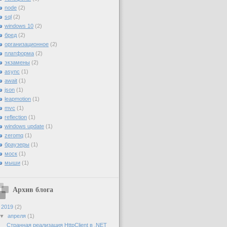
node
(2)
sql
(2)
windows 10
(2)
бред
(2)
организационное
(2)
платформа
(2)
экзамены
(2)
async
(1)
await
(1)
json
(1)
leapmotion
(1)
mvc
(1)
reflection
(1)
windows update
(1)
zeromq
(1)
браузеры
(1)
моск
(1)
мыши
(1)
Архив блога
▼
2019
(2)
▼
апреля
(1)
Странная реализация HttpClient в .NET