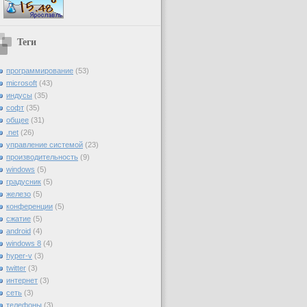
Теги
программирование
(53)
microsoft
(43)
индусы
(35)
софт
(35)
общее
(31)
.net
(26)
управление системой
(23)
производительность
(9)
windows
(5)
градусник
(5)
железо
(5)
конференции
(5)
сжатие
(5)
android
(4)
windows 8
(4)
hyper-v
(3)
twitter
(3)
интернет
(3)
сеть
(3)
телефоны
(3)