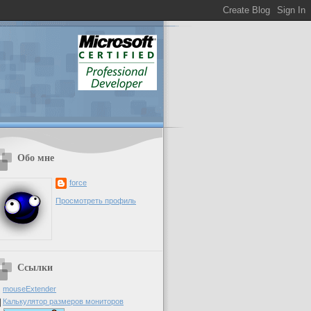
Обо мне
force
Просмотреть профиль
Ссылки
mouseExtender
Калькулятор размеров мониторов