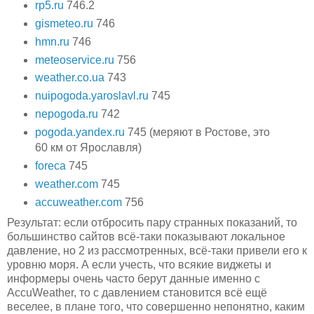
rp5.ru
746.2
gismeteo.ru
746
hmn.ru
746
meteoservice.ru
756
weather.co.ua
743
nuipogoda.yaroslavl.ru
745
nepogoda.ru
742
pogoda.yandex.ru
745 (меряют в Ростове, это
60 км от Ярославля)
foreca
745
weather.com
745
accuweather.com
756
Результат: если отбросить пару странных показаний, то
большинство сайтов всё-таки показывают локальное
давление, но 2 из рассмотренных, всё-таки привели его к
уровню моря. А если учесть, что всякие виджеты и
информеры очень часто берут данные именно с
AccuWeather, то с давлением становится всё ещё
веселее, в плане того, что совершенно непонятно, каким