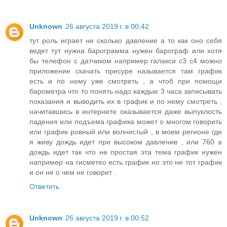
Unknown
26 августа 2019 г. в 00:42
тут роль играет не сколько давление а то как оно себя
ведет тут нужна барограмма нужен барограф или хотя
бы телефон с датчиком например галакси с3 с4 можно
приложение скачать пресуре называется там график
есть и по нему уже смотреть , а чтоб при помощи
барометра что то понять надо каждые 3 часа записывать
показания и выводить их в график и по нему смотреть ,
начитавшись в интернете оказывается даже выпуклость
падения или подъема графика может о многом говорить
или график ровный или волнистый , в моем регионе где
я живу дождь идет при высоком давление , или 760 а
дождь идет так что не простая эта тема график нужен
например на гисметео есть график но это не тот график
и он не о чем не говорит .
Ответить
Unknown
26 августа 2019 г. в 00:52