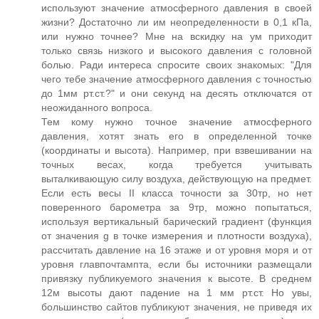
используют значение атмосферного давления в своей
жизни? Достаточно ли им неопределенности в 0,1 кПа,
или нужно точнее? Мне на вскидку на ум приходит
только связь низкого и высокого давления с головной
болью. Ради интереса спросите своих знакомых: "Для
чего тебе значение атмосферного давления с точностью
до 1мм рт.ст.?" и они секунд на десять отключатся от
неожиданного вопроса.
Тем кому нужно точное значение атмосферного
давления, хотят знать его в определенной точке
(координаты и высота). Например, при взвешивании на
точных весах, когда требуется учитывать
выталкивающую силу воздуха, действующую на предмет.
Если есть весы II класса точности за 30тр, но нет
поверенного барометра за 9тр, можно попытаться,
используя вертикальный барический градиент (функция
от значения g в точке измерения и плотности воздуха),
рассчитать давление на 16 этаже и от уровня моря и от
уровня главпочтампта, если бы источники размещали
привязку публикуемого значения к высоте. В среднем
12м высоты дают падение на 1 мм рт.ст. Но увы,
большинство сайтов публикуют значения, не приведя их